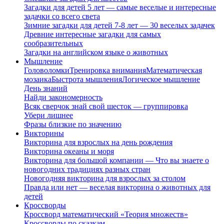
Загадки для детей 5 лет — самые веселые и интересные
задачки со всего света
Зимние загадки для детей 7-8 лет — 30 веселых задачек
Древние интересные загадки для самых
сообразительных
Загадки на английском языке о животных
Мышление
Головоломки
Тренировка внимания
Математическая
мозаика
Быстрота мышления
Логическое мышление
День знаний
Найди закономерность
Всяк сверчок знай свой шесток — группировка
Убери лишнее
Фразы близкие по значению
Викторины
Викторина для взрослых на день рождения
Викторина океаны и моря
Викторина для большой компании — Что вы знаете о
новогодних традициях разных стран
Новогодняя викторина для взрослых за столом
Правда или нет — веселая викторина о животных для
детей
Кроссворды
Кроссворд математический «Теория множеств»
Кроссворды по сказкам