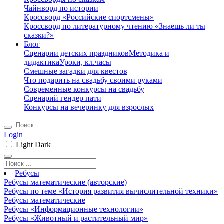
Чайнворд по истории
Кроссворд «Российские спортсмены»
Кроссворд по литературному чтению «Знаешь ли ты
сказки?»
Блог
Сценарии детских праздников
Методика и
дидактика
Уроки, кл.часы
Смешные загадки для квестов
Что подарить на свадьбу своими руками
Современные конкурсы на свадьбу
Сценарий гендер пати
Конкурсы на вечеринку для взрослых
Login
Light
Dark
Ребусы
Ребусы математические (авторские)
Ребусы по теме «История развития вычислительной техники»
Ребусы математические
Ребусы «Информационные технологии»
Ребусы «Животный и растительный мир»