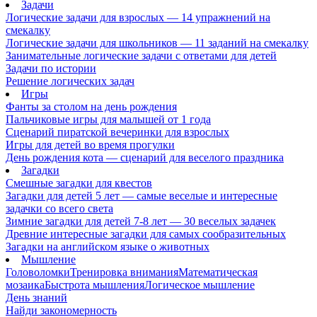
Задачи
Логические задачи для взрослых — 14 упражнений на
смекалку
Логические задачи для школьников — 11 заданий на смекалку
Занимательные логические задачи с ответами для детей
Задачи по истории
Решение логических задач
Игры
Фанты за столом на день рождения
Пальчиковые игры для малышей от 1 года
Сценарий пиратской вечеринки для взрослых
Игры для детей во время прогулки
День рождения кота — сценарий для веселого праздника
Загадки
Смешные загадки для квестов
Загадки для детей 5 лет — самые веселые и интересные
задачки со всего света
Зимние загадки для детей 7-8 лет — 30 веселых задачек
Древние интересные загадки для самых сообразительных
Загадки на английском языке о животных
Мышление
Головоломки
Тренировка внимания
Математическая
мозаика
Быстрота мышления
Логическое мышление
День знаний
Найди закономерность