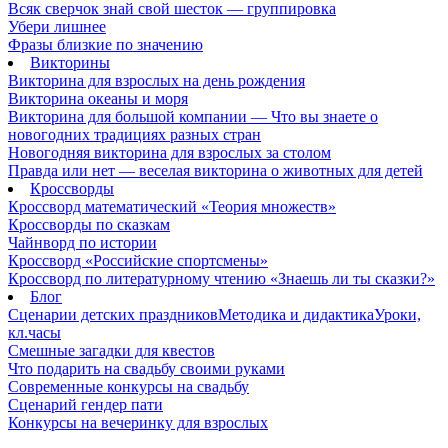
Всяк сверчок знай свой шесток — группировка
Убери лишнее
Фразы близкие по значению
Викторины
Викторина для взрослых на день рождения
Викторина океаны и моря
Викторина для большой компании — Что вы знаете о
новогодних традициях разных стран
Новогодняя викторина для взрослых за столом
Правда или нет — веселая викторина о животных для детей
Кроссворды
Кроссворд математический «Теория множеств»
Кроссворды по сказкам
Чайнворд по истории
Кроссворд «Российские спортсмены»
Кроссворд по литературному чтению «Знаешь ли ты сказки?»
Блог
Сценарии детских праздников
Методика и дидактика
Уроки,
кл.часы
Смешные загадки для квестов
Что подарить на свадьбу своими руками
Современные конкурсы на свадьбу
Сценарий гендер пати
Конкурсы на вечеринку для взрослых