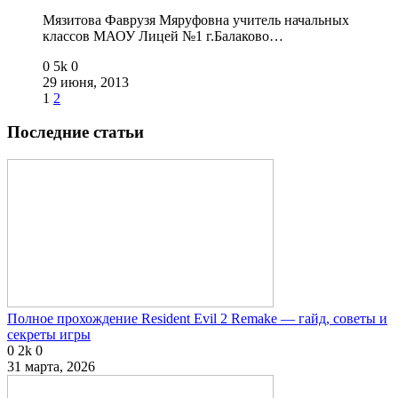
Мязитова Фаврузя Мяруфовна учитель начальных
классов МАОУ Лицей №1 г.Балаково…
0
5k
0
29 июня, 2013
1
2
Последние статьи
Полное прохождение Resident Evil 2 Remake — гайд, советы и
секреты игры
0
2k
0
31 марта, 2026