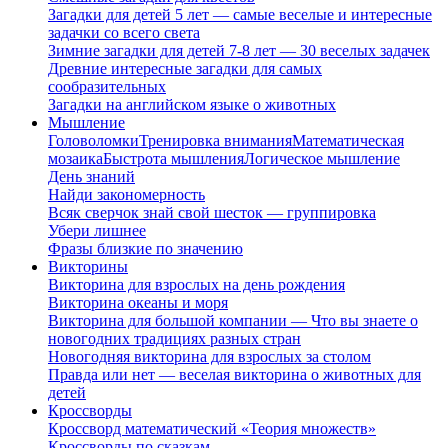
Загадки для детей 5 лет — самые веселые и интересные
задачки со всего света
Зимние загадки для детей 7-8 лет — 30 веселых задачек
Древние интересные загадки для самых
сообразительных
Загадки на английском языке о животных
Мышление
Головоломки
Тренировка внимания
Математическая
мозаика
Быстрота мышления
Логическое мышление
День знаний
Найди закономерность
Всяк сверчок знай свой шесток — группировка
Убери лишнее
Фразы близкие по значению
Викторины
Викторина для взрослых на день рождения
Викторина океаны и моря
Викторина для большой компании — Что вы знаете о
новогодних традициях разных стран
Новогодняя викторина для взрослых за столом
Правда или нет — веселая викторина о животных для
детей
Кроссворды
Кроссворд математический «Теория множеств»
Кроссворды по сказкам