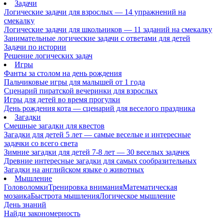
Задачи
Логические задачи для взрослых — 14 упражнений на
смекалку
Логические задачи для школьников — 11 заданий на смекалку
Занимательные логические задачи с ответами для детей
Задачи по истории
Решение логических задач
Игры
Фанты за столом на день рождения
Пальчиковые игры для малышей от 1 года
Сценарий пиратской вечеринки для взрослых
Игры для детей во время прогулки
День рождения кота — сценарий для веселого праздника
Загадки
Смешные загадки для квестов
Загадки для детей 5 лет — самые веселые и интересные
задачки со всего света
Зимние загадки для детей 7-8 лет — 30 веселых задачек
Древние интересные загадки для самых сообразительных
Загадки на английском языке о животных
Мышление
Головоломки
Тренировка внимания
Математическая
мозаика
Быстрота мышления
Логическое мышление
День знаний
Найди закономерность