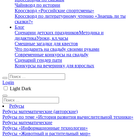
Чайнворд по истории
Кроссворд «Российские спортсмены»
Кроссворд по литературному чтению «Знаешь ли ты
сказки?»
Блог
Сценарии детских праздников
Методика и
дидактика
Уроки, кл.часы
Смешные загадки для квестов
Что подарить на свадьбу своими руками
Современные конкурсы на свадьбу
Сценарий гендер пати
Конкурсы на вечеринку для взрослых
Login
Light
Dark
Ребусы
Ребусы математические (авторские)
Ребусы по теме «История развития вычислительной техники»
Ребусы математические
Ребусы «Информационные технологии»
Ребусы «Животный и растительный мир»