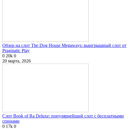
Обзор на слот The Dog House Megaways: выигрышный слот от
Pragmatic Play
0
20k
0
20 марта, 2026
Слот Book of Ra Deluxe: популярнейший слот с бесплатными
спинами
0
17k
0