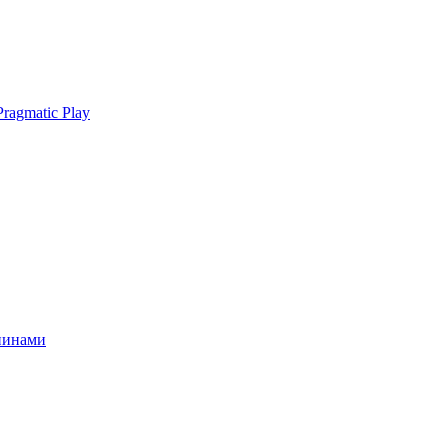
ragmatic Play
спинами