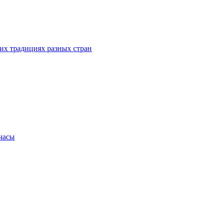
их традициях разных стран
.часы