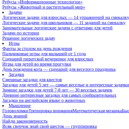
Ребусы «Информационные технологии»
Ребусы «Животный и растительный мир»
Задачи
Логические задачи для взрослых — 14 упражнений на смекалк
Логические задачи для школьников — 11 заданий на смекалку
Занимательные логические задачи с ответами для детей
Задачи по истории
Решение логических задач
Игры
Фанты за столом на день рождения
Пальчиковые игры для малышей от 1 года
Сценарий пиратской вечеринки для взрослых
Игры для детей во время прогулки
День рождения кота — сценарий для веселого праздника
Загадки
Смешные загадки для квестов
Загадки для детей 5 лет — самые веселые и интересные задачки 
Зимние загадки для детей 7-8 лет — 30 веселых задачек
Древние интересные загадки для самых сообразительных
Загадки на английском языке о животных
Мышление
Головоломки
Тренировка внимания
Математическая мозаика
Быс
День знаний
Найди закономерность
Всяк сверчок знай свой шесток — группировка