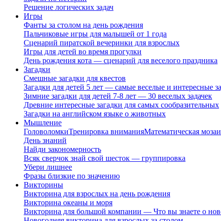
Решение логических задач
Игры
Фанты за столом на день рождения
Пальчиковые игры для малышей от 1 года
Сценарий пиратской вечеринки для взрослых
Игры для детей во время прогулки
День рождения кота — сценарий для веселого праздника
Загадки
Смешные загадки для квестов
Загадки для детей 5 лет — самые веселые и интересные за
Зимние загадки для детей 7-8 лет — 30 веселых задачек
Древние интересные загадки для самых сообразительных
Загадки на английском языке о животных
Мышление
Головоломки
Тренировка внимания
Математическая мозаи
День знаний
Найди закономерность
Всяк сверчок знай свой шесток — группировка
Убери лишнее
Фразы близкие по значению
Викторины
Викторина для взрослых на день рождения
Викторина океаны и моря
Викторина для большой компании — Что вы знаете о нов
Новогодняя викторина для взрослых за столом