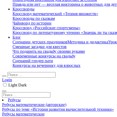
Правда или нет — веселая викторина о животных для дет
Кроссворды
Кроссворд математический «Теория множеств»
Кроссворды по сказкам
Чайнворд по истории
Кроссворд «Российские спортсмены»
Кроссворд по литературному чтению «Знаешь ли ты сказ
Блог
Сценарии детских праздников
Методика и дидактика
Урок
Смешные загадки для квестов
Что подарить на свадьбу своими руками
Современные конкурсы на свадьбу
Сценарий гендер пати
Конкурсы на вечеринку для взрослых
Login
Light
Dark
Ребусы
Ребусы математические (авторские)
Ребусы по теме «История развития вычислительной техники»
Ребусы математические