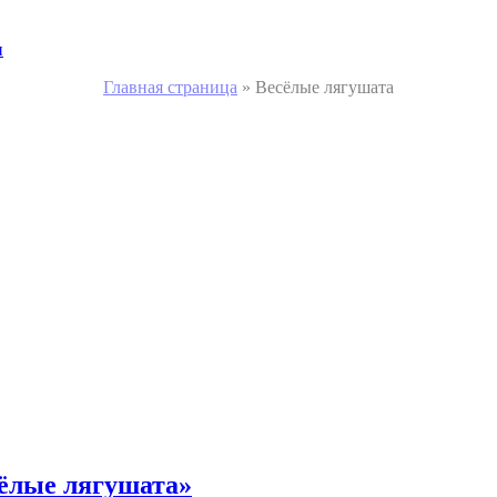
и
Главная страница
»
Весёлые лягушата
сёлые лягушата»