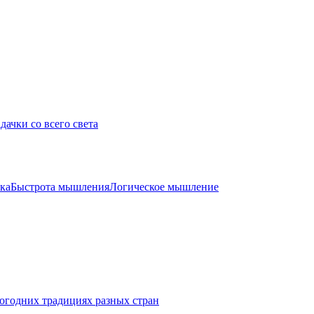
дачки со всего света
ка
Быстрота мышления
Логическое мышление
огодних традициях разных стран