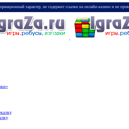
ормационный характер, не содержит ссылки на онлайн-казино и не пров
ики»
екалку
алку