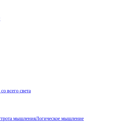
у
со всего света
трота мышления
Логическое мышление