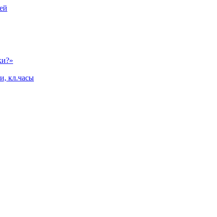
ей
ки?»
и, кл.часы