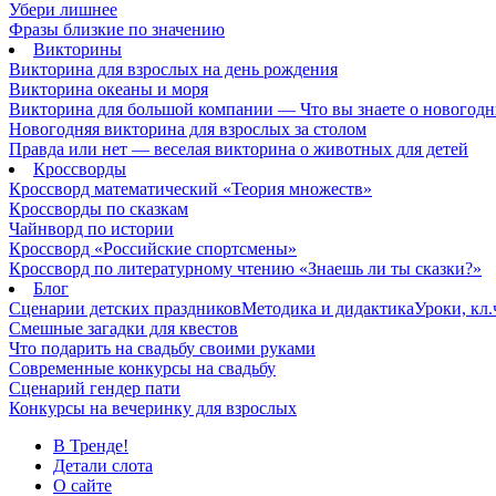
Убери лишнее
Фразы близкие по значению
Викторины
Викторина для взрослых на день рождения
Викторина океаны и моря
Викторина для большой компании — Что вы знаете о новогодн
Новогодняя викторина для взрослых за столом
Правда или нет — веселая викторина о животных для детей
Кроссворды
Кроссворд математический «Теория множеств»
Кроссворды по сказкам
Чайнворд по истории
Кроссворд «Российские спортсмены»
Кроссворд по литературному чтению «Знаешь ли ты сказки?»
Блог
Сценарии детских праздников
Методика и дидактика
Уроки, кл
Смешные загадки для квестов
Что подарить на свадьбу своими руками
Современные конкурсы на свадьбу
Сценарий гендер пати
Конкурсы на вечеринку для взрослых
В Тренде!
Детали слота
О сайте