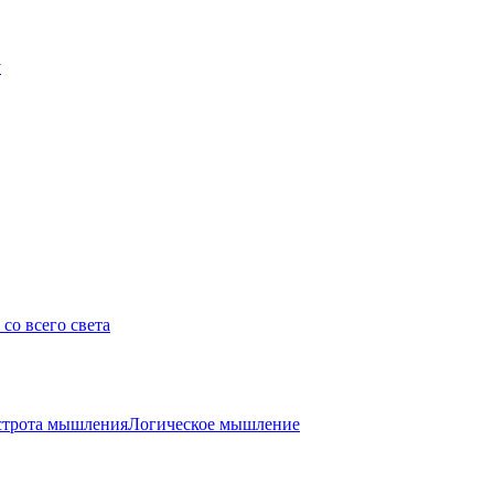
у
со всего света
трота мышления
Логическое мышление