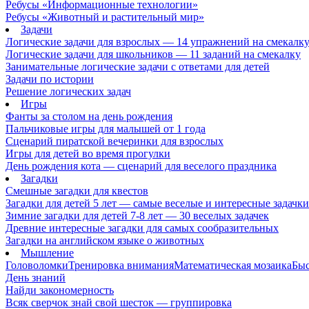
Ребусы «Информационные технологии»
Ребусы «Животный и растительный мир»
Задачи
Логические задачи для взрослых — 14 упражнений на смекалк
Логические задачи для школьников — 11 заданий на смекалку
Занимательные логические задачи с ответами для детей
Задачи по истории
Решение логических задач
Игры
Фанты за столом на день рождения
Пальчиковые игры для малышей от 1 года
Сценарий пиратской вечеринки для взрослых
Игры для детей во время прогулки
День рождения кота — сценарий для веселого праздника
Загадки
Смешные загадки для квестов
Загадки для детей 5 лет — самые веселые и интересные задачки 
Зимние загадки для детей 7-8 лет — 30 веселых задачек
Древние интересные загадки для самых сообразительных
Загадки на английском языке о животных
Мышление
Головоломки
Тренировка внимания
Математическая мозаика
Быс
День знаний
Найди закономерность
Всяк сверчок знай свой шесток — группировка