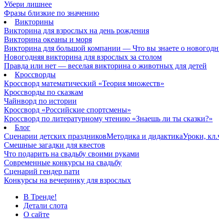
Убери лишнее
Фразы близкие по значению
Викторины
Викторина для взрослых на день рождения
Викторина океаны и моря
Викторина для большой компании — Что вы знаете о новогодн
Новогодняя викторина для взрослых за столом
Правда или нет — веселая викторина о животных для детей
Кроссворды
Кроссворд математический «Теория множеств»
Кроссворды по сказкам
Чайнворд по истории
Кроссворд «Российские спортсмены»
Кроссворд по литературному чтению «Знаешь ли ты сказки?»
Блог
Сценарии детских праздников
Методика и дидактика
Уроки, кл
Смешные загадки для квестов
Что подарить на свадьбу своими руками
Современные конкурсы на свадьбу
Сценарий гендер пати
Конкурсы на вечеринку для взрослых
В Тренде!
Детали слота
О сайте