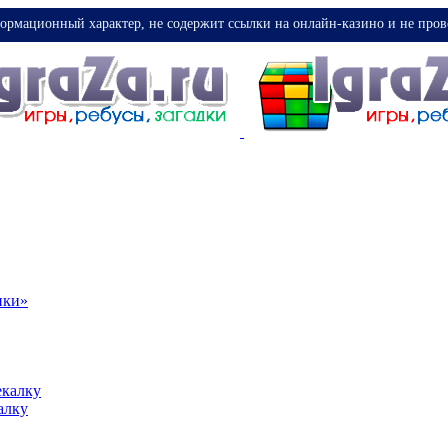
ормационный характер, не содержит ссылки на онлайн-казино и не пров
ики»
екалку
алку