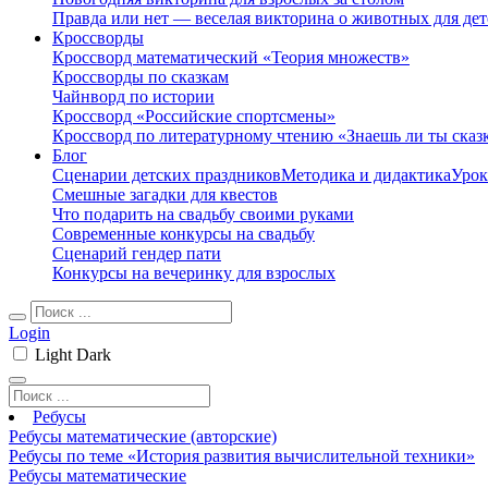
Правда или нет — веселая викторина о животных для дет
Кроссворды
Кроссворд математический «Теория множеств»
Кроссворды по сказкам
Чайнворд по истории
Кроссворд «Российские спортсмены»
Кроссворд по литературному чтению «Знаешь ли ты сказ
Блог
Сценарии детских праздников
Методика и дидактика
Урок
Смешные загадки для квестов
Что подарить на свадьбу своими руками
Современные конкурсы на свадьбу
Сценарий гендер пати
Конкурсы на вечеринку для взрослых
Login
Light
Dark
Ребусы
Ребусы математические (авторские)
Ребусы по теме «История развития вычислительной техники»
Ребусы математические