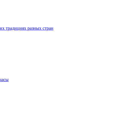
их традициях разных стран
.часы