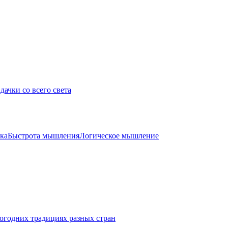
дачки со всего света
ка
Быстрота мышления
Логическое мышление
огодних традициях разных стран