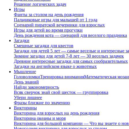
Решение логических задач
Игры
Фанты за столом на день рождения
Пальчиковые игры для малышей от 1 года
Сценарий пиратской вечеринки для взрослых
Игры для детей во время прогулки
День рождения кота — сценарий для веселого праздника
Загадки
Смешные загадки для квестов
Загадки для детей 5 лет — самые веселые и интересные за
Зимние загадки для детей 7-8 лет — 30 веселых задачек
Древние интересные загадки для самых сообразительных
Загадки на английском языке о животных
Мышление
Головоломки
Тренировка внимания
Математическая мозаи
День знаний
Найди закономерность
Всяк сверчок знай свой шесток — группировка
Убери лишнее
Фразы близкие по значению
Викторины
Викторина для взрослых на день рождения
Викторина океаны и моря
Викторина для большой компании — Что вы знаете о нов
Новогодняя викторина для взрослых за столом