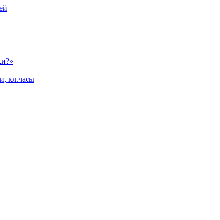
ей
ки?»
и, кл.часы