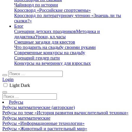
Чайнворд по истории
Кроссворд «Российские спортсмены»
Кроссворд по литературному чтению «Знаешь ли ты
сказки?»
Блог
Сценарии детских праздников
Методика и
дидактика
Уроки, кл.часы
Смешные загадки для квестов
Что подарить на свадьбу своими руками
Современные конкурсы на свадьбу
Сценарий гендер пати
Конкурсы на вечеринку для взрослых
Login
Light
Dark
Ребусы
Ребусы математические (авторские)
Ребусы по теме «История развития вычислительной техники»
Ребусы математические
Ребусы «Информационные технологии»
Ребусы «Животный и растительный мир»