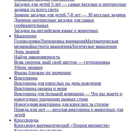
Загадки для детей 5 лет — самые веселые и интересные
задачки со всего света
Зимние загадки для детей 7-8 лет — 30 веселых задачек
Древние интересные загадки для самых
сообразительных
Загадки на английском языке о животных
Мышление
Головоломки
Тренировка внимания
Математическая
мозаика
Быстрота мышления
Логическое мышление
День знаний
Найди закономерность
Всяк сверчок знай свой шесток — группировка
Убери лишнее
Фразы близкие по значению
Викторины
Викторина для взрослых на день рождения
Викторина океаны и моря
Викторина для большой компании — Что вы знаете о
новогодних традициях разных стран
Новогодняя викторина для взрослых за столом
Правда или нет — веселая викторина о животных для
детей
Кроссворды
Кроссворд математический «Теория множеств»
Кроссворды по сказкам