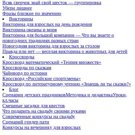
Всяк сверчок знай свой шесток — группировка
Убери лишнее
Фразы близкие по значению
Викторины
Викторина для взрослых на день рождения
Викторина океаны и моря
Викторина для большой компании — Что вы знаете о
новогодних традициях разных стран
Новогодняя викторина для взрослых за столом
Правда или нет — веселая викторина о животных для детей
Кроссворды
Кроссворд математический «Теория множеств»
Кроссворды по сказкам
Чайнворд по истории
Кроссворд «Российские спортсмены»
Кроссворд по литературному чтению «Знаешь ли ты сказки?»
Блог
Сценарии детских праздников
Методика и дидактика
Уроки,
кл.часы
Смешные загадки для квестов
Что подарить на свадьбу своими руками
Современные конкурсы на свадьбу
Сценарий гендер пати
Конкурсы на вечеринку для взрослых