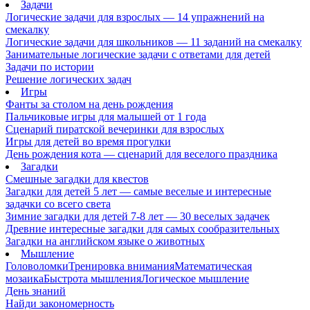
Задачи
Логические задачи для взрослых — 14 упражнений на
смекалку
Логические задачи для школьников — 11 заданий на смекалку
Занимательные логические задачи с ответами для детей
Задачи по истории
Решение логических задач
Игры
Фанты за столом на день рождения
Пальчиковые игры для малышей от 1 года
Сценарий пиратской вечеринки для взрослых
Игры для детей во время прогулки
День рождения кота — сценарий для веселого праздника
Загадки
Смешные загадки для квестов
Загадки для детей 5 лет — самые веселые и интересные
задачки со всего света
Зимние загадки для детей 7-8 лет — 30 веселых задачек
Древние интересные загадки для самых сообразительных
Загадки на английском языке о животных
Мышление
Головоломки
Тренировка внимания
Математическая
мозаика
Быстрота мышления
Логическое мышление
День знаний
Найди закономерность