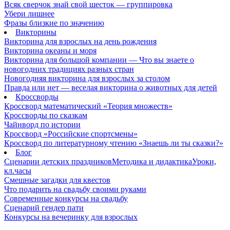
Всяк сверчок знай свой шесток — группировка
Убери лишнее
Фразы близкие по значению
Викторины
Викторина для взрослых на день рождения
Викторина океаны и моря
Викторина для большой компании — Что вы знаете о
новогодних традициях разных стран
Новогодняя викторина для взрослых за столом
Правда или нет — веселая викторина о животных для детей
Кроссворды
Кроссворд математический «Теория множеств»
Кроссворды по сказкам
Чайнворд по истории
Кроссворд «Российские спортсмены»
Кроссворд по литературному чтению «Знаешь ли ты сказки?»
Блог
Сценарии детских праздников
Методика и дидактика
Уроки,
кл.часы
Смешные загадки для квестов
Что подарить на свадьбу своими руками
Современные конкурсы на свадьбу
Сценарий гендер пати
Конкурсы на вечеринку для взрослых