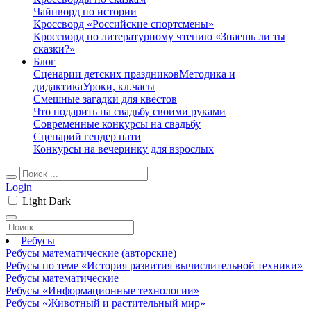
Чайнворд по истории
Кроссворд «Российские спортсмены»
Кроссворд по литературному чтению «Знаешь ли ты
сказки?»
Блог
Сценарии детских праздников
Методика и
дидактика
Уроки, кл.часы
Смешные загадки для квестов
Что подарить на свадьбу своими руками
Современные конкурсы на свадьбу
Сценарий гендер пати
Конкурсы на вечеринку для взрослых
Login
Light
Dark
Ребусы
Ребусы математические (авторские)
Ребусы по теме «История развития вычислительной техники»
Ребусы математические
Ребусы «Информационные технологии»
Ребусы «Животный и растительный мир»