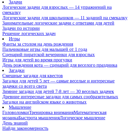
Задачи
Логические задачи для взрослых — 14 упражнений на
смекалку
Логические задачи для школьников — 11 заданий на смекалку
Занимательные логические задачи с ответами для детей
Задачи по истории
Решение логических задач
Игры
Фанты за столом на день рождения
Пальчиковые игры для малышей от 1 года
Сценарий пиратской вечеринки для взрослых
Игры для детей во время прогулки
День рождения кота — сценарий для веселого праздника
Загадки
Смешные загадки для квестов
Загадки для детей 5 лет — самые веселые и интересные
задачки со всего света
Зимние загадки для детей 7-8 лет — 30 веселых задачек
Древние интересные загадки для самых сообразительных
Загадки на английском языке о животных
Мышление
Головоломки
Тренировка внимания
Математическая
мозаика
Быстрота мышления
Логическое мышление
День знаний
Найди закономерность