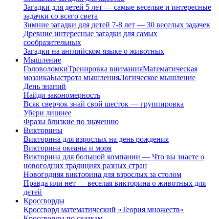
Загадки для детей 5 лет — самые веселые и интересные
задачки со всего света
Зимние загадки для детей 7-8 лет — 30 веселых задачек
Древние интересные загадки для самых
сообразительных
Загадки на английском языке о животных
Мышление
Головоломки
Тренировка внимания
Математическая
мозаика
Быстрота мышления
Логическое мышление
День знаний
Найди закономерность
Всяк сверчок знай свой шесток — группировка
Убери лишнее
Фразы близкие по значению
Викторины
Викторина для взрослых на день рождения
Викторина океаны и моря
Викторина для большой компании — Что вы знаете о
новогодних традициях разных стран
Новогодняя викторина для взрослых за столом
Правда или нет — веселая викторина о животных для
детей
Кроссворды
Кроссворд математический «Теория множеств»
Кроссворды по сказкам