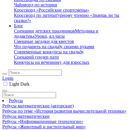
Чайнворд по истории
Кроссворд «Российские спортсмены»
Кроссворд по литературному чтению «Знаешь ли ты
сказки?»
Блог
Сценарии детских праздников
Методика и
дидактика
Уроки, кл.часы
Смешные загадки для квестов
Что подарить на свадьбу своими руками
Современные конкурсы на свадьбу
Сценарий гендер пати
Конкурсы на вечеринку для взрослых
Login
Light
Dark
Ребусы
Ребусы математические (авторские)
Ребусы по теме «История развития вычислительной техники»
Ребусы математические
Ребусы «Информационные технологии»
Ребусы «Животный и растительный мир»