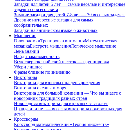
Загадки для детей 5 лет — самые веселые и интересные
задачки со всего света
Зимние загадки для детей 7-8 лет — 30 веселых задачек
Древние интересные загадки для самых
сообразительных
Загадки на английском языке о животных
Мышление
Головоломки
Тренировка внимания
Математическая
мозаика
Быстрота мышления
Логическое мышление
День знаний
Найди закономерность
Всяк сверчок знай свой шесток — группировка
Убери лишнее
Фразы близкие по значению
Викторины
Викторина для взрослых на день рождения
Викторина океаны и моря
Викторина для большой компании — Что вы знаете о
новогодних традициях разных стран
Новогодняя викторина для взрослых за столом
Правда или нет — веселая викторина о животных для
детей
Кроссворды
Кроссворд математический «Теория множеств»
Кроссворды по сказкам