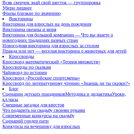
Всяк сверчок знай свой шесток — группировка
Убери лишнее
Фразы близкие по значению
Викторины
Викторина для взрослых на день рождения
Викторина океаны и моря
Викторина для большой компании — Что вы знаете о
новогодних традициях разных стран
Новогодняя викторина для взрослых за столом
Правда или нет — веселая викторина о животных для детей
Кроссворды
Кроссворд математический «Теория множеств»
Кроссворды по сказкам
Чайнворд по истории
Кроссворд «Российские спортсмены»
Кроссворд по литературному чтению «Знаешь ли ты сказки?»
Блог
Сценарии детских праздников
Методика и дидактика
Уроки,
кл.часы
Смешные загадки для квестов
Что подарить на свадьбу своими руками
Современные конкурсы на свадьбу
Сценарий гендер пати
Конкурсы на вечеринку для взрослых