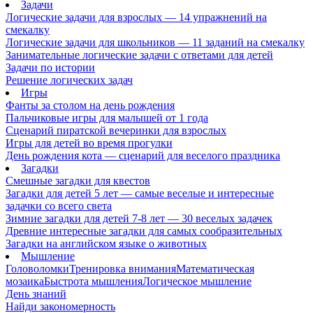
Задачи
Логические задачи для взрослых — 14 упражнений на
смекалку
Логические задачи для школьников — 11 заданий на смекалку
Занимательные логические задачи с ответами для детей
Задачи по истории
Решение логических задач
Игры
Фанты за столом на день рождения
Пальчиковые игры для малышей от 1 года
Сценарий пиратской вечеринки для взрослых
Игры для детей во время прогулки
День рождения кота — сценарий для веселого праздника
Загадки
Смешные загадки для квестов
Загадки для детей 5 лет — самые веселые и интересные
задачки со всего света
Зимние загадки для детей 7-8 лет — 30 веселых задачек
Древние интересные загадки для самых сообразительных
Загадки на английском языке о животных
Мышление
Головоломки
Тренировка внимания
Математическая
мозаика
Быстрота мышления
Логическое мышление
День знаний
Найди закономерность