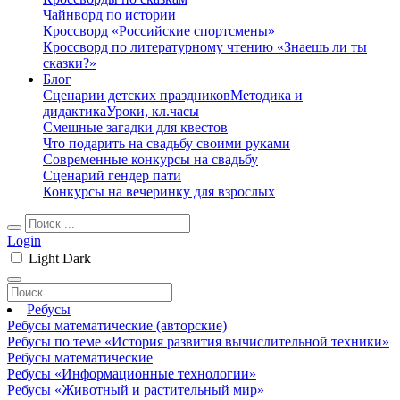
Чайнворд по истории
Кроссворд «Российские спортсмены»
Кроссворд по литературному чтению «Знаешь ли ты
сказки?»
Блог
Сценарии детских праздников
Методика и
дидактика
Уроки, кл.часы
Смешные загадки для квестов
Что подарить на свадьбу своими руками
Современные конкурсы на свадьбу
Сценарий гендер пати
Конкурсы на вечеринку для взрослых
Login
Light
Dark
Ребусы
Ребусы математические (авторские)
Ребусы по теме «История развития вычислительной техники»
Ребусы математические
Ребусы «Информационные технологии»
Ребусы «Животный и растительный мир»