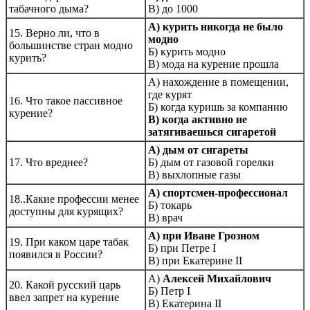
табачного дыма?
В) до 1000
А) курить никогда не было
15. Верно ли, что в
модно
большинстве стран модно
Б) курить модно
курить?
В) мода на курение прошла
А) нахождение в помещении,
где курят
16. Что такое пассивное
Б) когда куришь за компанию
курение?
В) когда активно не
затягиваешься сигаретой
А) дым от сигареты
17. Что вреднее?
Б) дым от газовой горелки
В) выхлопные газы
А) спортсмен-профессионал
18..Какие профессии менее
Б) токарь
доступны для курящих?
В) врач
А) при Иване Грозном
19. При каком царе табак
Б) при Петре I
появился в России?
В) при Екатерине II
А)
Алексей Михайлович
20. Какой русский царь
Б) Петр I
ввел запрет на курение
В) Екатерина II