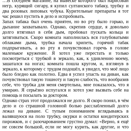
…В соседнем магазине, на вывеске которого был нарисован
негр, курящий сигару, я купил султанского табаку, трубку и
два розовых липовых чубука. Курительные препараты я тот
час решил пустить в дело и испробовать.
Запах табака был очень приятен, но во рту было горько, и
дыхание захватывало. Однако, скрепив сердце, я довольно
долго втягивал в себя дым, пробовал пускать кольца и
затягиваться. Скоро комната наполнилась вся голубоватыми
облаками дыма, трубка начала хрипеть, горячий табак
подпрыгивать, а во рту я почувствовал горечь в голове
маленькое кружение. Я хотел уже перестать и только
посмотреться с трубкой в зеркало, как, к удивлению моему,
зашатался на ногах; комната пошла кругом, и, взглянув в
зеркало, к которому с трудом подошёл, я увидел, что моё лицо
было бледно как полотно. Едва я успел упасть на диван, как
почувствовал такую тошноту и такую слабость, что вообразив
себе, что трубка для меня смертельна, мне показалось, что я
умираю. Я серьёзно испугался и хотел уже вызвать себе на
помощь и посылать за доктором.
Однако страх этот продолжался не долго. Я скоро понял, в чём
дело и со страшной головной болью расслабленный долго
лежал на диване. С тупым пониманием вглядываясь в
валявшуюся на поло трубку, окурки и остатки кондитерских
пирожков, и с разочарованием грустно думал: «Верно, я ещё
не совсем большой, если не могу курить, как другие, и что