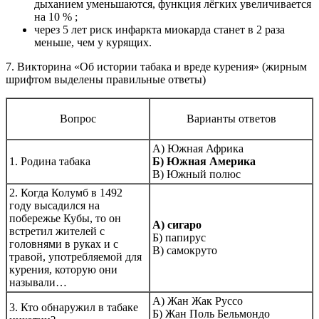
дыханием уменьшаются, функция лёгких увеличивается
на 10 % ;
через 5 лет риск инфаркта миокарда станет в 2 раза
меньше, чем у курящих.
7. Викторина «Об истории табака и вреде курения» (жирным
шрифтом выделены правильные ответы)
Вопрос
Варианты ответов
А) Южная Африка
1. Родина табака
Б) Южная Америка
В) Южный полюс
2. Когда Колумб в 1492
году высадился на
побережье Кубы, то он
А) сигаро
встретил жителей с
Б) папирус
головнями в руках и с
В) самокруто
травой, употребляемой для
курения, которую они
называли…
А) Жан Жак Руссо
3. Кто обнаружил в табаке
Б) Жан Поль Бельмондо