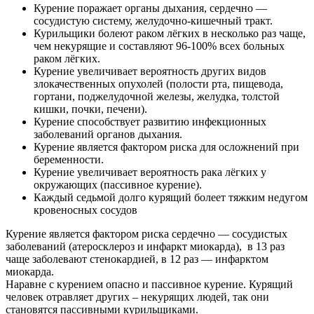
Курение поражает органы дыхания, сердечно —
сосудистую систему, желудочно-кишечный тракт.
Курильщики болеют раком лёгких в несколько раз чаще,
чем некурящие и составляют 96-100% всех больных
раком лёгких.
Курение увеличивает вероятность других видов
злокачественных опухолей (полости рта, пищевода,
гортани, поджелудочной железы, желудка, толстой
кишки, почки, печени).
Курение способствует развитию инфекционных
заболеваний органов дыхания.
Курение является фактором риска для осложнений при
беременности.
Курение увеличивает вероятность рака лёгких у
окружающих (пассивное курение).
Каждый седьмой долго курящий болеет тяжким недугом
кровеносных сосудов
Курение является фактором риска сердечно — сосудистых
заболеваний (атеросклероз и инфаркт миокарда), в 13 раз
чаще заболевают стенокардией, в 12 раз — инфарктом
миокарда.
Наравне с курением опасно и пассивное курение. Курящий
человек отравляет других – некурящих людей, так они
становятся пассивными курильщиками.