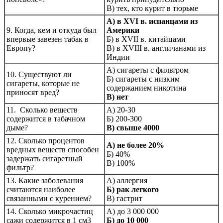
В) тех, кто курит в тюрьме
А) в XVI в. испанцами из
9. Когда, кем и откуда был
Америки
впервые завезен табак в
Б) в XVII в. китайцами
Европу?
В) в XVIII в. англичанами из
Индии
А) сигареты с фильтром
10. Существуют ли
Б) сигареты с низким
сигареты, которые не
содержанием никотина
приносят вред?
В) нет
11. Сколько веществ
А) 20-30
содержится в табачном
Б) 200-300
дыме?
В) свыше 4000
12. Сколько процентов
А) не более 20%
вредных веществ способен
Б) 40%
задержать сигаретный
В) 100%
фильтр?
13. Какие заболевания
А) аллергия
считаются наиболее
Б) рак легкого
связанными с курением?
В) гастрит
14. Сколько микрочастиц
А) до 3 000 000
сажи содержится в 1 см3
Б) до 10 000