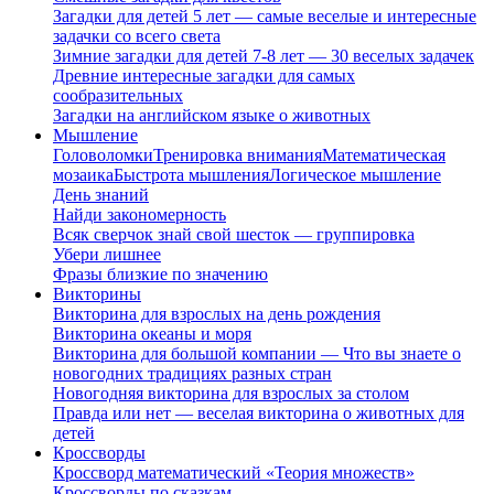
Загадки для детей 5 лет — самые веселые и интересные
задачки со всего света
Зимние загадки для детей 7-8 лет — 30 веселых задачек
Древние интересные загадки для самых
сообразительных
Загадки на английском языке о животных
Мышление
Головоломки
Тренировка внимания
Математическая
мозаика
Быстрота мышления
Логическое мышление
День знаний
Найди закономерность
Всяк сверчок знай свой шесток — группировка
Убери лишнее
Фразы близкие по значению
Викторины
Викторина для взрослых на день рождения
Викторина океаны и моря
Викторина для большой компании — Что вы знаете о
новогодних традициях разных стран
Новогодняя викторина для взрослых за столом
Правда или нет — веселая викторина о животных для
детей
Кроссворды
Кроссворд математический «Теория множеств»
Кроссворды по сказкам