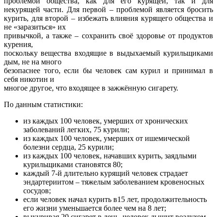
проблемой общества, как для его курящей, так и для
некурящей части. Для первой – проблемой является бросить
курить, для второй – избежать влияния курящего общества и
не «заразиться» их
привычкой, а также – сохранить своё здоровье от продуктов
курения,
поскольку вещества входящие в выдыхаемый курильщиками
дым, не на много
безопаснее того, если бы человек сам курил и принимал в
себя никотин и
многое другое, что входящее в зажжённую сигарету.
По данным статистики:
из каждых 100 человек, умерших от хронических
заболеваний легких, 75 курили;
из каждых 100 человек, умерших от ишемической
болезни сердца, 25 курили;
из каждых 100 человек, начавших курить, заядлыми
курильщиками становятся 80;
каждый 7-й длительно курящий человек страдает
эндартериитом – тяжелым заболеванием кровеносных
сосудов;
если человек начал курить в15 лет, продолжительность
его жизни уменьшается более чем на 8 лет;
выкуривая 20 сигарет в день, человек дышит воздухом,