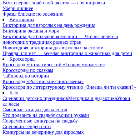
Всяк сверчок знай свой шесток — группировка
Убери лишнее
Фразы близкие по значению
Викторины
Викторина для взрослых на день рождения
Викторина океаны и моря
Викторина для большой компании — Что вы знаете о
новогодних традициях разных стран
Новогодняя викторина для взрослых за столом
Правда или нет — веселая викторина о животных для детей
Кроссворды
Кроссворд математический «Теория множеств»
Кроссворды по сказкам
Чайнворд по истории
Кроссворд «Российские спортсмены»
Кроссворд по литературному чтению «Знаешь ли ты сказки?»
Блог
Сценарии детских праздников
Методика и дидактика
Уроки,
кл.часы
Смешные загадки для квестов
Что подарить на свадьбу своими руками
Современные конкурсы на свадьбу
Сценарий гендер пати
Конкурсы на вечеринку для взрослых