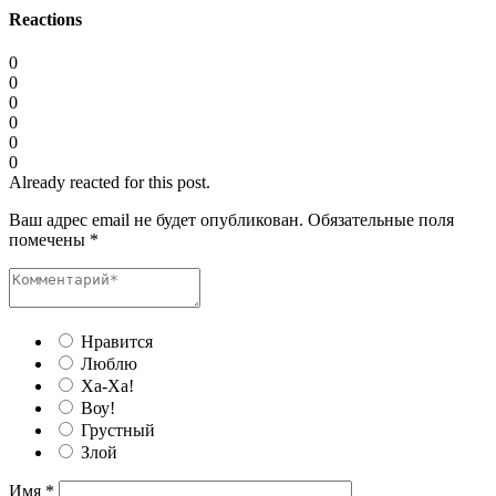
Reactions
0
0
0
0
0
0
Already reacted for this post.
Ваш адрес email не будет опубликован.
Обязательные поля
помечены
*
Нравится
Люблю
Ха-Ха!
Воу!
Грустный
Злой
Имя
*