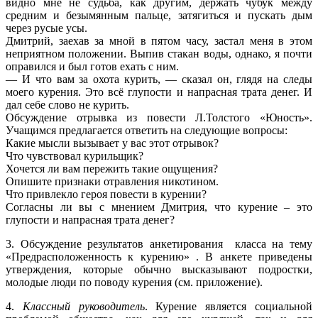
видно мне не судьба, как другим, держать чубук между
средним и безымянным пальце, затягиться и пускать дым
через русые усы.
Дмитрий, заехав за мной в пятом часу, застал меня в этом
неприятном положении. Выпив стакан воды, однако, я почти
оправился и был готов ехать с ним.
— И что вам за охота курить, — сказал он, глядя на следы
моего курения. Это всё глупости и напрасная трата денег. И
дал себе слово не курить.
Обсуждение отрывка из повести Л.Толстого «Юность».
Учащимся предлагается ответить на следующие вопросы:
Какие мысли вызывает у вас этот отрывок?
Что чувствовал курильщик?
Хочется ли вам пережить такие ощущения?
Опишите признаки отравления никотином.
Что привлекло героя повести в курении?
Согласны ли вы с мнением Дмитрия, что курение – это
глупости и напрасная трата денег?
3. Обсуждение результатов анкетирования класса на тему
«Предрасположенность к курению» . В анкете приведены
утверждения, которые обычно высказывают подростки,
молодые люди по поводу курения (см. приложение).
4.
Классный руководитель
. Курение является социальной