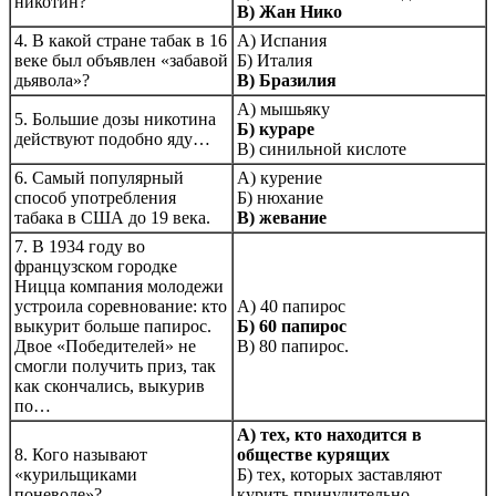
никотин?
В) Жан Нико
4. В какой стране табак в 16
А) Испания
веке был объявлен «забавой
Б) Италия
дьявола»?
В) Бразилия
А) мышьяку
5. Большие дозы никотина
Б) кураре
действуют подобно яду…
В) синильной кислоте
6. Самый популярный
А) курение
способ употребления
Б) нюхание
табака в США до 19 века.
В) жевание
7. В 1934 году во
французском городке
Ницца компания молодежи
устроила соревнование: кто
А) 40 папирос
выкурит больше папирос.
Б) 60 папирос
Двое «Победителей» не
В) 80 папирос.
смогли получить приз, так
как скончались, выкурив
по…
А) тех, кто находится в
8. Кого называют
обществе курящих
«курильщиками
Б) тех, которых заставляют
поневоле»?
курить принудительно