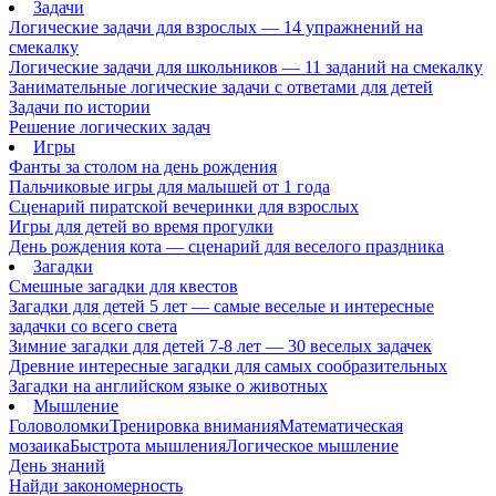
Задачи
Логические задачи для взрослых — 14 упражнений на
смекалку
Логические задачи для школьников — 11 заданий на смекалку
Занимательные логические задачи с ответами для детей
Задачи по истории
Решение логических задач
Игры
Фанты за столом на день рождения
Пальчиковые игры для малышей от 1 года
Сценарий пиратской вечеринки для взрослых
Игры для детей во время прогулки
День рождения кота — сценарий для веселого праздника
Загадки
Смешные загадки для квестов
Загадки для детей 5 лет — самые веселые и интересные
задачки со всего света
Зимние загадки для детей 7-8 лет — 30 веселых задачек
Древние интересные загадки для самых сообразительных
Загадки на английском языке о животных
Мышление
Головоломки
Тренировка внимания
Математическая
мозаика
Быстрота мышления
Логическое мышление
День знаний
Найди закономерность