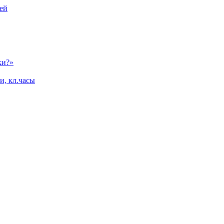
ей
ки?»
и, кл.часы