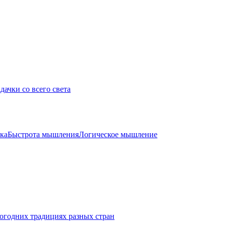
дачки со всего света
ка
Быстрота мышления
Логическое мышление
огодних традициях разных стран