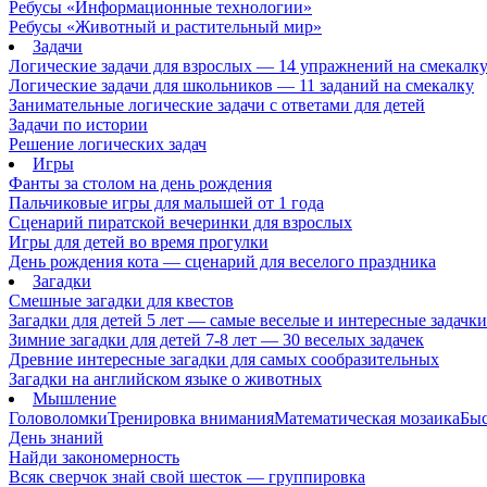
Ребусы «Информационные технологии»
Ребусы «Животный и растительный мир»
Задачи
Логические задачи для взрослых — 14 упражнений на смекалк
Логические задачи для школьников — 11 заданий на смекалку
Занимательные логические задачи с ответами для детей
Задачи по истории
Решение логических задач
Игры
Фанты за столом на день рождения
Пальчиковые игры для малышей от 1 года
Сценарий пиратской вечеринки для взрослых
Игры для детей во время прогулки
День рождения кота — сценарий для веселого праздника
Загадки
Смешные загадки для квестов
Загадки для детей 5 лет — самые веселые и интересные задачки 
Зимние загадки для детей 7-8 лет — 30 веселых задачек
Древние интересные загадки для самых сообразительных
Загадки на английском языке о животных
Мышление
Головоломки
Тренировка внимания
Математическая мозаика
Быс
День знаний
Найди закономерность
Всяк сверчок знай свой шесток — группировка