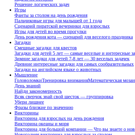
Решение логических задач
Игры
Фанты за столом на день рождения
Пальчиковые игры для малышей от 1 года
Сценарий пиратской вечеринки для взрослых
Игры для детей во время прогулки
День рождения кота — сценарий для веселого праздника
Загадки
Смешные загадки для квестов
Загадки для детей 5 лет — самые веселые и интересные за
Зимние загадки для детей 7-8 лет — 30 веселых задачек
Древние интересные загадки для самых сообразительных
Загадки на английском языке о животных
Мышление
Головоломки
Тренировка внимания
Математическая мозаи
День знаний
Найди закономерность
Всяк сверчок знай свой шесток — группировка
Убери лишнее
Фразы близкие по значению
Викторины
Викторина для взрослых на день рождения
Викторина океаны и моря
Викторина для большой компании — Что вы знаете о нов
Новогодняя викторина для взрослых за столом