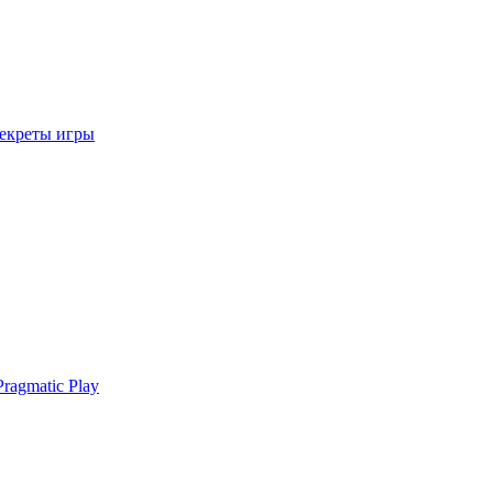
секреты игры
ragmatic Play