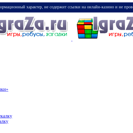
ормационный характер, не содержит ссылки на онлайн-казино и не пров
ики»
екалку
алку