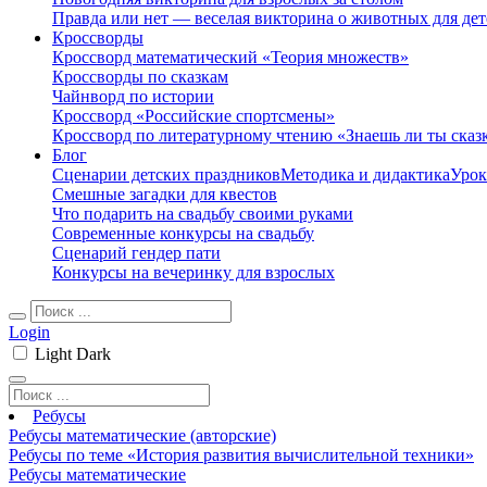
Правда или нет — веселая викторина о животных для дет
Кроссворды
Кроссворд математический «Теория множеств»
Кроссворды по сказкам
Чайнворд по истории
Кроссворд «Российские спортсмены»
Кроссворд по литературному чтению «Знаешь ли ты сказ
Блог
Сценарии детских праздников
Методика и дидактика
Урок
Смешные загадки для квестов
Что подарить на свадьбу своими руками
Современные конкурсы на свадьбу
Сценарий гендер пати
Конкурсы на вечеринку для взрослых
Login
Light
Dark
Ребусы
Ребусы математические (авторские)
Ребусы по теме «История развития вычислительной техники»
Ребусы математические