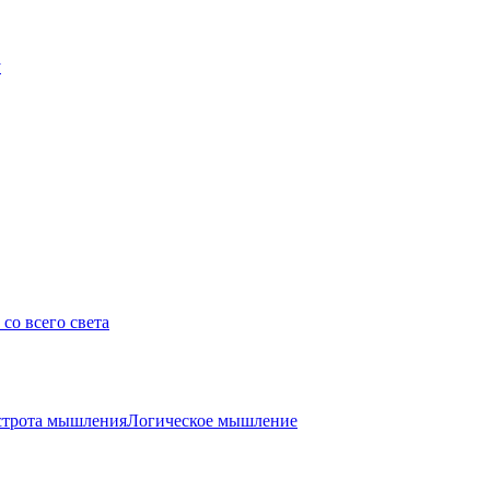
у
со всего света
трота мышления
Логическое мышление