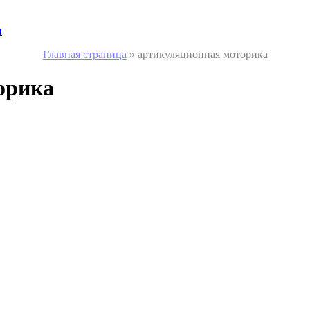
и
Главная страница
»
артикуляционная моторика
орика