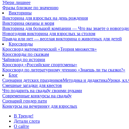
Убери лишнее
Фразы близкие по значению
Викторины
Викторина для взрослых на день рождения
Викторина океаны и моря
Викторина для большой компании — Что вы знаете о новогодн
Новогодняя викторина для взрослых за столом
Правда или нет — веселая викторина о животных для детей
Кроссворды
Кроссворд математический «Теория множеств»
Кроссворды по сказкам
Чайнворд по истории
Кроссворд «Российские спортсмены»
Кроссворд по литературному чтению «Знаешь ли ты сказки?»
Блог
Сценарии детских праздников
Методика и дидактика
Уроки, кл
Смешные загадки для квестов
Что подарить на свадьбу своими руками
Современные конкурсы на свадьбу
Сценарий гендер пати
Конкурсы на вечеринку для взрослых
В Тренде!
Детали слота
О сайте