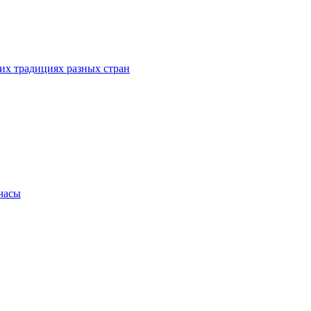
их традициях разных стран
.часы