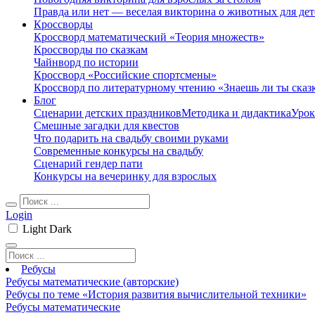
Правда или нет — веселая викторина о животных для дет
Кроссворды
Кроссворд математический «Теория множеств»
Кроссворды по сказкам
Чайнворд по истории
Кроссворд «Российские спортсмены»
Кроссворд по литературному чтению «Знаешь ли ты сказ
Блог
Сценарии детских праздников
Методика и дидактика
Урок
Смешные загадки для квестов
Что подарить на свадьбу своими руками
Современные конкурсы на свадьбу
Сценарий гендер пати
Конкурсы на вечеринку для взрослых
Login
Light
Dark
Ребусы
Ребусы математические (авторские)
Ребусы по теме «История развития вычислительной техники»
Ребусы математические