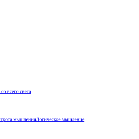
у
со всего света
трота мышления
Логическое мышление