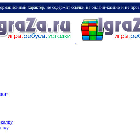
ормационный характер, не содержит ссылки на онлайн-казино и не пров
ики»
екалку
алку