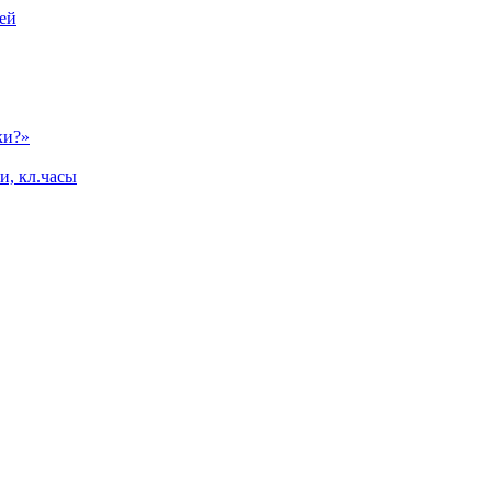
ей
ки?»
и, кл.часы