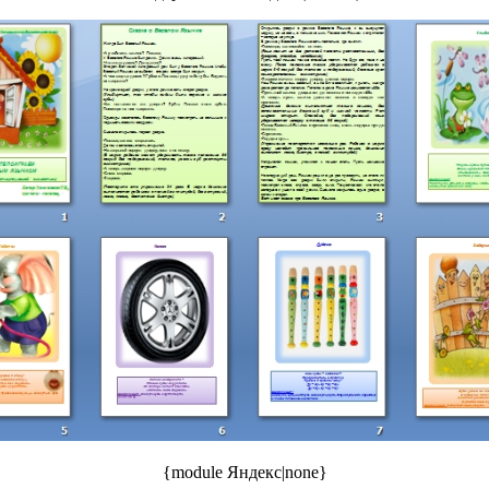
{module Яндекс|none}