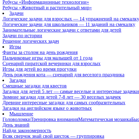
Ребусы «Информационные технологии»
Ребусы «Животный и растительный мир»
Задачи
Логические задачи для взрослых — 14 упражнений на смекалк
Логические задачи для школьников — 11 заданий на смекалку
Занимательные логические задачи с ответами для детей
Задачи по истории
Решение логических задач
Игры
Фанты за столом на день рождения
Пальчиковые игры для малышей от 1 года
Сценарий пиратской вечеринки для взрослых
Игры для детей во время прогулки
День рождения кота — сценарий для веселого праздника
Загадки
Смешные загадки для квестов
Загадки для детей 5 лет — самые веселые и интересные задачки 
Зимние загадки для детей 7-8 лет — 30 веселых задачек
Древние интересные загадки для самых сообразительных
Загадки на английском языке о животных
Мышление
Головоломки
Тренировка внимания
Математическая мозаика
Быс
День знаний
Найди закономерность
Всяк сверчок знай свой шесток — группировка