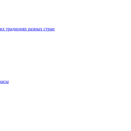
их традициях разных стран
.часы