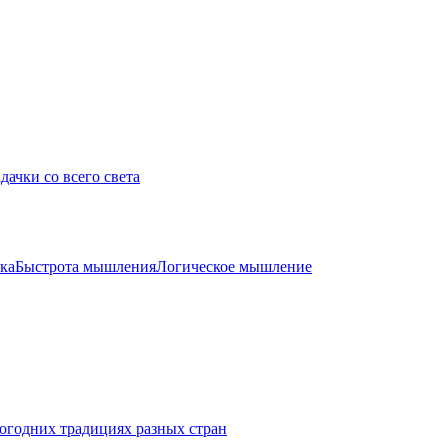
дачки со всего света
ка
Быстрота мышления
Логическое мышление
огодних традициях разных стран