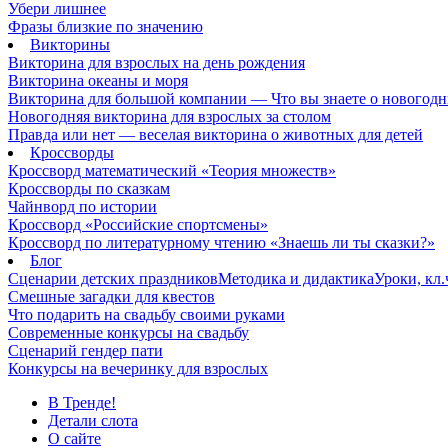
Убери лишнее
Фразы близкие по значению
Викторины
Викторина для взрослых на день рождения
Викторина океаны и моря
Викторина для большой компании — Что вы знаете о новогодн
Новогодняя викторина для взрослых за столом
Правда или нет — веселая викторина о животных для детей
Кроссворды
Кроссворд математический «Теория множеств»
Кроссворды по сказкам
Чайнворд по истории
Кроссворд «Российские спортсмены»
Кроссворд по литературному чтению «Знаешь ли ты сказки?»
Блог
Сценарии детских праздников
Методика и дидактика
Уроки, кл
Смешные загадки для квестов
Что подарить на свадьбу своими руками
Современные конкурсы на свадьбу
Сценарий гендер пати
Конкурсы на вечеринку для взрослых
В Тренде!
Детали слота
О сайте