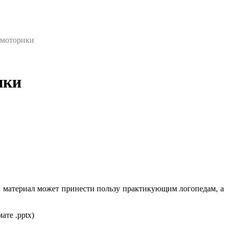
 моторики
ики
 материал может принести пользу практикующим логопедам, а
те .pptx)