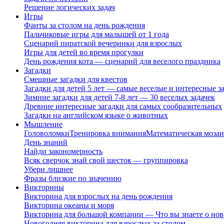
Решение логических задач
Игры
Фанты за столом на день рождения
Пальчиковые игры для малышей от 1 года
Сценарий пиратской вечеринки для взрослых
Игры для детей во время прогулки
День рождения кота — сценарий для веселого праздника
Загадки
Смешные загадки для квестов
Загадки для детей 5 лет — самые веселые и интересные за
Зимние загадки для детей 7-8 лет — 30 веселых задачек
Древние интересные загадки для самых сообразительных
Загадки на английском языке о животных
Мышление
Головоломки
Тренировка внимания
Математическая мозаи
День знаний
Найди закономерность
Всяк сверчок знай свой шесток — группировка
Убери лишнее
Фразы близкие по значению
Викторины
Викторина для взрослых на день рождения
Викторина океаны и моря
Викторина для большой компании — Что вы знаете о нов
Новогодняя викторина для взрослых за столом