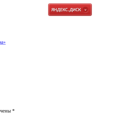
ра»
ечены
*