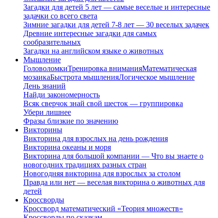
Загадки для детей 5 лет — самые веселые и интересные
задачки со всего света
Зимние загадки для детей 7-8 лет — 30 веселых задачек
Древние интересные загадки для самых
сообразительных
Загадки на английском языке о животных
Мышление
Головоломки
Тренировка внимания
Математическая
мозаика
Быстрота мышления
Логическое мышление
День знаний
Найди закономерность
Всяк сверчок знай свой шесток — группировка
Убери лишнее
Фразы близкие по значению
Викторины
Викторина для взрослых на день рождения
Викторина океаны и моря
Викторина для большой компании — Что вы знаете о
новогодних традициях разных стран
Новогодняя викторина для взрослых за столом
Правда или нет — веселая викторина о животных для
детей
Кроссворды
Кроссворд математический «Теория множеств»
Кроссворды по сказкам