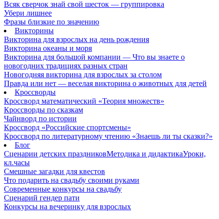
Всяк сверчок знай свой шесток — группировка
Убери лишнее
Фразы близкие по значению
Викторины
Викторина для взрослых на день рождения
Викторина океаны и моря
Викторина для большой компании — Что вы знаете о
новогодних традициях разных стран
Новогодняя викторина для взрослых за столом
Правда или нет — веселая викторина о животных для детей
Кроссворды
Кроссворд математический «Теория множеств»
Кроссворды по сказкам
Чайнворд по истории
Кроссворд «Российские спортсмены»
Кроссворд по литературному чтению «Знаешь ли ты сказки?»
Блог
Сценарии детских праздников
Методика и дидактика
Уроки,
кл.часы
Смешные загадки для квестов
Что подарить на свадьбу своими руками
Современные конкурсы на свадьбу
Сценарий гендер пати
Конкурсы на вечеринку для взрослых