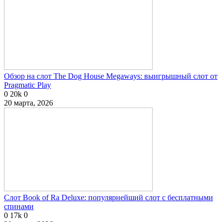
Обзор на слот The Dog House Megaways: выигрышный слот от
Pragmatic Play
0
20k
0
20 марта, 2026
Слот Book of Ra Deluxe: популярнейший слот с бесплатными
спинами
0
17k
0