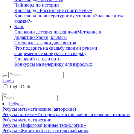
Чайнворд по истории
Кроссворд «Российские спортсмены»
Кроссворд по литературному чтению «Знаешь ли ты
сказки?»
Блог
Сценарии детских праздников
Методика и
дидактика
Уроки, кл.часы
Смешные загадки для квестов
Что подарить на свадьбу своими руками
Современные конкурсы на свадьбу
Сценарий гендер пати
Конкурсы на вечеринку для взрослых
Login
Light
Dark
Ребусы
Ребусы математические (авторские)
Ребусы по теме «История развития вычислительной техники»
Ребусы математические
Ребусы «Информационные технологии»
Ребусы «Животный и растительный мир»