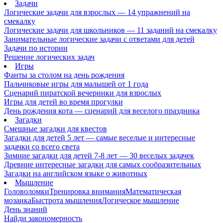
Задачи
Логические задачи для взрослых — 14 упражнений на
смекалку
Логические задачи для школьников — 11 заданий на смекалку
Занимательные логические задачи с ответами для детей
Задачи по истории
Решение логических задач
Игры
Фанты за столом на день рождения
Пальчиковые игры для малышей от 1 года
Сценарий пиратской вечеринки для взрослых
Игры для детей во время прогулки
День рождения кота — сценарий для веселого праздника
Загадки
Смешные загадки для квестов
Загадки для детей 5 лет — самые веселые и интересные
задачки со всего света
Зимние загадки для детей 7-8 лет — 30 веселых задачек
Древние интересные загадки для самых сообразительных
Загадки на английском языке о животных
Мышление
Головоломки
Тренировка внимания
Математическая
мозаика
Быстрота мышления
Логическое мышление
День знаний
Найди закономерность