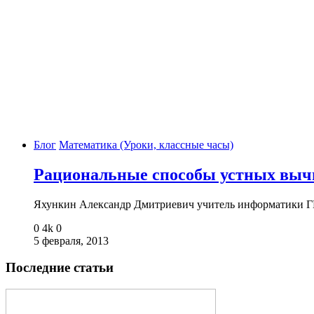
Блог
Математика (Уроки, классные часы)
Рациональные способы устных вычис
Яхункин Александр Дмитриевич учитель информатики 
0
4k
0
5 февраля, 2013
Последние статьи