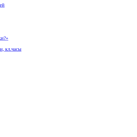
ей
ки?»
и, кл.часы