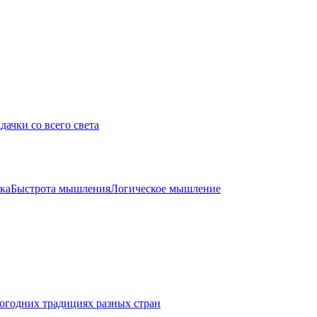
дачки со всего света
ка
Быстрота мышления
Логическое мышление
огодних традициях разных стран