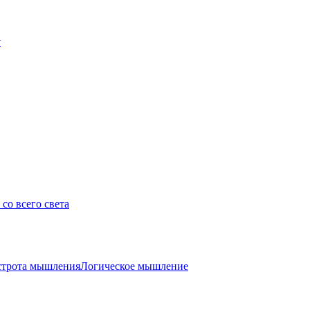
у
со всего света
трота мышления
Логическое мышление