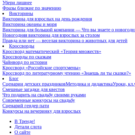
Убери лишнее
Фразы близкие по значению
Викторины
Викторина для взрослых на день рождения
Викторина океаны и моря
Викторина для большой компании — Что вы знаете о новогодн
Новогодняя викторина для взрослых за столом
Правда или нет — веселая викторина о животных для детей
Кроссворды
Кроссворд математический «Теория множеств»
Кроссворды по сказкам
Чайнворд по истории
Кроссворд «Российские спортсмены»
Кроссворд по литературному чтению «Знаешь ли ты сказки?»
Блог
Сценарии детских праздников
Методика и дидактика
Уроки, кл
Смешные загадки для квестов
Что подарить на свадьбу своими руками
Современные конкурсы на свадьбу
Сценарий гендер пати
Конкурсы на вечеринку для взрослых
В Тренде!
Детали слота
О сайте