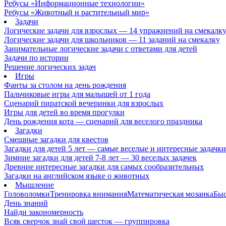
Ребусы «Информационные технологии»
Ребусы «Животный и растительный мир»
Задачи
Логические задачи для взрослых — 14 упражнений на смекалк
Логические задачи для школьников — 11 заданий на смекалку
Занимательные логические задачи с ответами для детей
Задачи по истории
Решение логических задач
Игры
Фанты за столом на день рождения
Пальчиковые игры для малышей от 1 года
Сценарий пиратской вечеринки для взрослых
Игры для детей во время прогулки
День рождения кота — сценарий для веселого праздника
Загадки
Смешные загадки для квестов
Загадки для детей 5 лет — самые веселые и интересные задачки 
Зимние загадки для детей 7-8 лет — 30 веселых задачек
Древние интересные загадки для самых сообразительных
Загадки на английском языке о животных
Мышление
Головоломки
Тренировка внимания
Математическая мозаика
Быс
День знаний
Найди закономерность
Всяк сверчок знай свой шесток — группировка