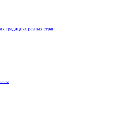
их традициях разных стран
.часы