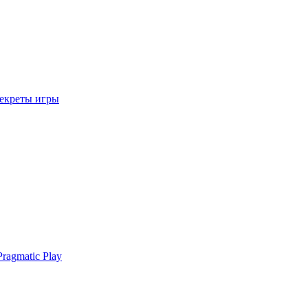
секреты игры
ragmatic Play