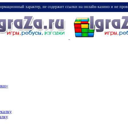
ормационный характер, не содержит ссылки на онлайн-казино и не пров
ики»
екалку
алку