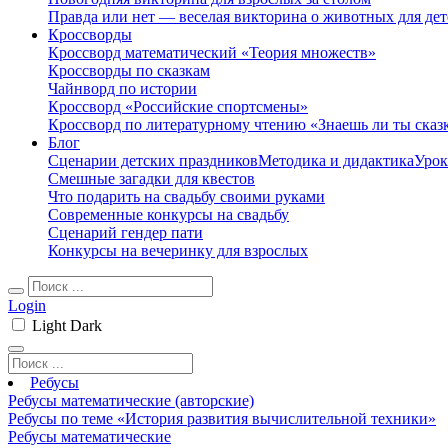
Правда или нет — веселая викторина о животных для дет
Кроссворды
Кроссворд математический «Теория множеств»
Кроссворды по сказкам
Чайнворд по истории
Кроссворд «Российские спортсмены»
Кроссворд по литературному чтению «Знаешь ли ты сказ
Блог
Сценарии детских праздников
Методика и дидактика
Урок
Смешные загадки для квестов
Что подарить на свадьбу своими руками
Современные конкурсы на свадьбу
Сценарий гендер пати
Конкурсы на вечеринку для взрослых
Login
Light
Dark
Ребусы
Ребусы математические (авторские)
Ребусы по теме «История развития вычислительной техники»
Ребусы математические