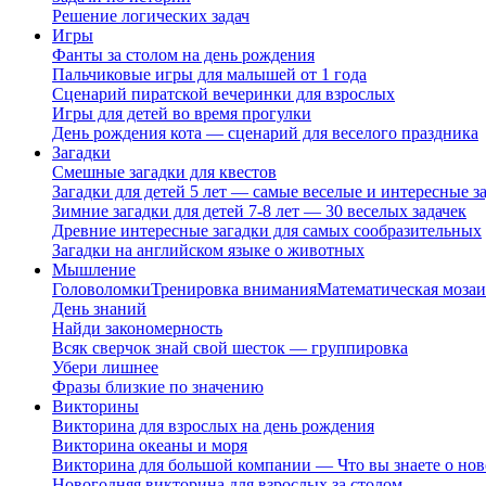
Решение логических задач
Игры
Фанты за столом на день рождения
Пальчиковые игры для малышей от 1 года
Сценарий пиратской вечеринки для взрослых
Игры для детей во время прогулки
День рождения кота — сценарий для веселого праздника
Загадки
Смешные загадки для квестов
Загадки для детей 5 лет — самые веселые и интересные за
Зимние загадки для детей 7-8 лет — 30 веселых задачек
Древние интересные загадки для самых сообразительных
Загадки на английском языке о животных
Мышление
Головоломки
Тренировка внимания
Математическая мозаи
День знаний
Найди закономерность
Всяк сверчок знай свой шесток — группировка
Убери лишнее
Фразы близкие по значению
Викторины
Викторина для взрослых на день рождения
Викторина океаны и моря
Викторина для большой компании — Что вы знаете о нов
Новогодняя викторина для взрослых за столом