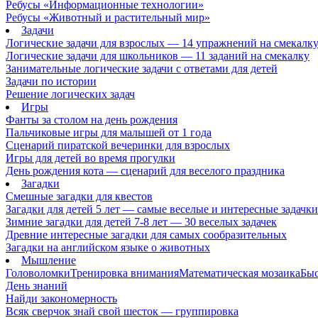
Ребусы «Информационные технологии»
Ребусы «Животный и растительный мир»
Задачи
Логические задачи для взрослых — 14 упражнений на смекалк
Логические задачи для школьников — 11 заданий на смекалку
Занимательные логические задачи с ответами для детей
Задачи по истории
Решение логических задач
Игры
Фанты за столом на день рождения
Пальчиковые игры для малышей от 1 года
Сценарий пиратской вечеринки для взрослых
Игры для детей во время прогулки
День рождения кота — сценарий для веселого праздника
Загадки
Смешные загадки для квестов
Загадки для детей 5 лет — самые веселые и интересные задачки 
Зимние загадки для детей 7-8 лет — 30 веселых задачек
Древние интересные загадки для самых сообразительных
Загадки на английском языке о животных
Мышление
Головоломки
Тренировка внимания
Математическая мозаика
Быс
День знаний
Найди закономерность
Всяк сверчок знай свой шесток — группировка