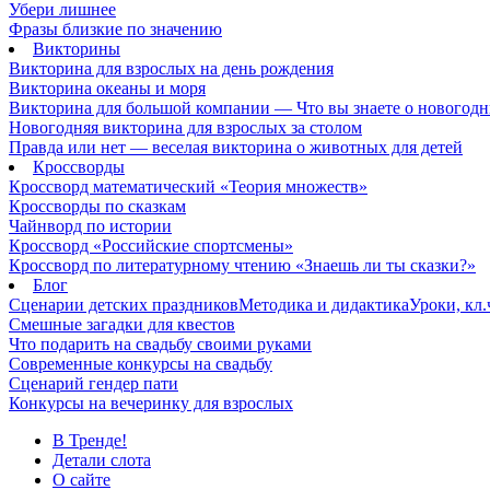
Убери лишнее
Фразы близкие по значению
Викторины
Викторина для взрослых на день рождения
Викторина океаны и моря
Викторина для большой компании — Что вы знаете о новогодн
Новогодняя викторина для взрослых за столом
Правда или нет — веселая викторина о животных для детей
Кроссворды
Кроссворд математический «Теория множеств»
Кроссворды по сказкам
Чайнворд по истории
Кроссворд «Российские спортсмены»
Кроссворд по литературному чтению «Знаешь ли ты сказки?»
Блог
Сценарии детских праздников
Методика и дидактика
Уроки, кл
Смешные загадки для квестов
Что подарить на свадьбу своими руками
Современные конкурсы на свадьбу
Сценарий гендер пати
Конкурсы на вечеринку для взрослых
В Тренде!
Детали слота
О сайте