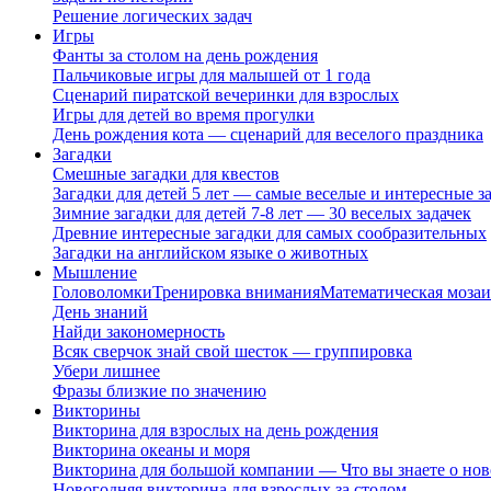
Решение логических задач
Игры
Фанты за столом на день рождения
Пальчиковые игры для малышей от 1 года
Сценарий пиратской вечеринки для взрослых
Игры для детей во время прогулки
День рождения кота — сценарий для веселого праздника
Загадки
Смешные загадки для квестов
Загадки для детей 5 лет — самые веселые и интересные за
Зимние загадки для детей 7-8 лет — 30 веселых задачек
Древние интересные загадки для самых сообразительных
Загадки на английском языке о животных
Мышление
Головоломки
Тренировка внимания
Математическая мозаи
День знаний
Найди закономерность
Всяк сверчок знай свой шесток — группировка
Убери лишнее
Фразы близкие по значению
Викторины
Викторина для взрослых на день рождения
Викторина океаны и моря
Викторина для большой компании — Что вы знаете о нов
Новогодняя викторина для взрослых за столом