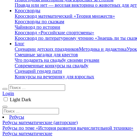
Правда или нет — веселая викторина о животных для дет
Кроссворды
Кроссворд математический «Теория множеств»
Кроссворды по сказкам
Чайнворд по истории
Кроссворд «Российские спортсмены»
Кроссворд по литературному чтению «Знаешь ли ты сказ
Блог
Сценарии детских праздников
Методика и дидактика
Урок
Смешные загадки для квестов
Что подарить на свадьбу своими руками
Современные конкурсы на свадьбу
Сценарий гендер пати
Конкурсы на вечеринку для взрослых
Login
Light
Dark
Ребусы
Ребусы математические (авторские)
Ребусы по теме «История развития вычислительной техники»
Ребусы математические