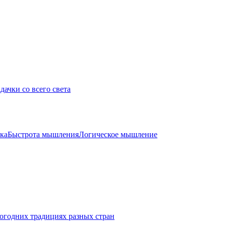
дачки со всего света
ка
Быстрота мышления
Логическое мышление
огодних традициях разных стран