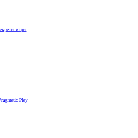
секреты игры
ragmatic Play