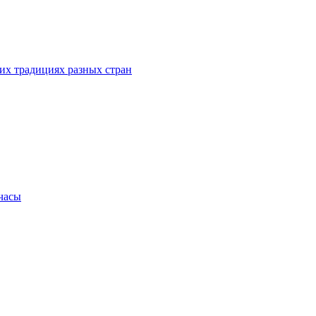
их традициях разных стран
.часы