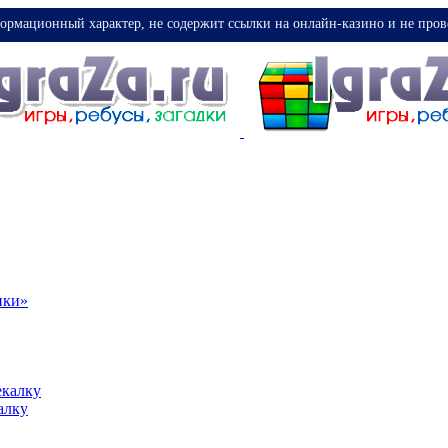
ормационный характер, не содержит ссылки на онлайн-казино и не пров
ики»
екалку
алку