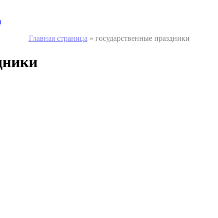
и
Главная страница
»
государственные праздники
дники