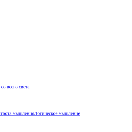
у
со всего света
трота мышления
Логическое мышление