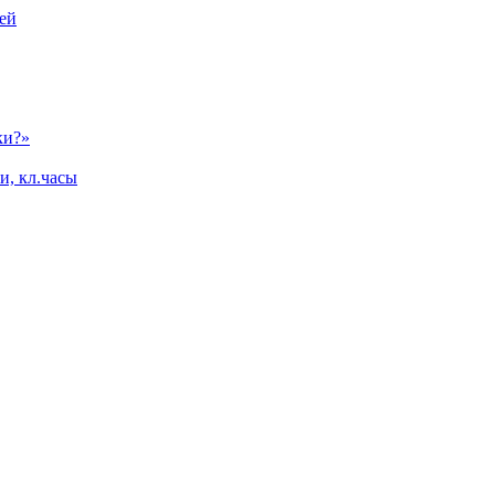
ей
ки?»
и, кл.часы