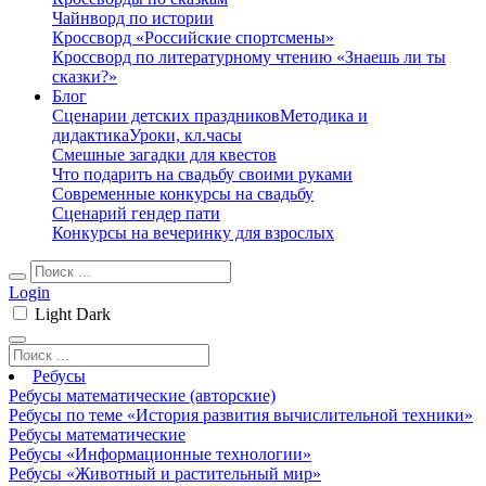
Чайнворд по истории
Кроссворд «Российские спортсмены»
Кроссворд по литературному чтению «Знаешь ли ты
сказки?»
Блог
Сценарии детских праздников
Методика и
дидактика
Уроки, кл.часы
Смешные загадки для квестов
Что подарить на свадьбу своими руками
Современные конкурсы на свадьбу
Сценарий гендер пати
Конкурсы на вечеринку для взрослых
Login
Light
Dark
Ребусы
Ребусы математические (авторские)
Ребусы по теме «История развития вычислительной техники»
Ребусы математические
Ребусы «Информационные технологии»
Ребусы «Животный и растительный мир»