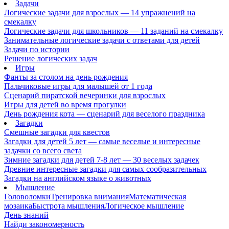
Задачи
Логические задачи для взрослых — 14 упражнений на
смекалку
Логические задачи для школьников — 11 заданий на смекалку
Занимательные логические задачи с ответами для детей
Задачи по истории
Решение логических задач
Игры
Фанты за столом на день рождения
Пальчиковые игры для малышей от 1 года
Сценарий пиратской вечеринки для взрослых
Игры для детей во время прогулки
День рождения кота — сценарий для веселого праздника
Загадки
Смешные загадки для квестов
Загадки для детей 5 лет — самые веселые и интересные
задачки со всего света
Зимние загадки для детей 7-8 лет — 30 веселых задачек
Древние интересные загадки для самых сообразительных
Загадки на английском языке о животных
Мышление
Головоломки
Тренировка внимания
Математическая
мозаика
Быстрота мышления
Логическое мышление
День знаний
Найди закономерность