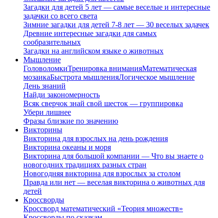
Загадки для детей 5 лет — самые веселые и интересные
задачки со всего света
Зимние загадки для детей 7-8 лет — 30 веселых задачек
Древние интересные загадки для самых
сообразительных
Загадки на английском языке о животных
Мышление
Головоломки
Тренировка внимания
Математическая
мозаика
Быстрота мышления
Логическое мышление
День знаний
Найди закономерность
Всяк сверчок знай свой шесток — группировка
Убери лишнее
Фразы близкие по значению
Викторины
Викторина для взрослых на день рождения
Викторина океаны и моря
Викторина для большой компании — Что вы знаете о
новогодних традициях разных стран
Новогодняя викторина для взрослых за столом
Правда или нет — веселая викторина о животных для
детей
Кроссворды
Кроссворд математический «Теория множеств»
Кроссворды по сказкам