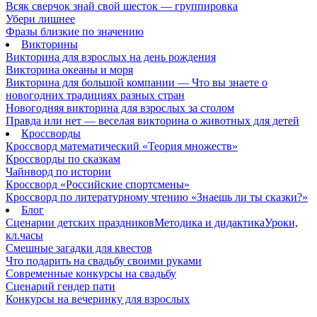
Всяк сверчок знай свой шесток — группировка
Убери лишнее
Фразы близкие по значению
Викторины
Викторина для взрослых на день рождения
Викторина океаны и моря
Викторина для большой компании — Что вы знаете о
новогодних традициях разных стран
Новогодняя викторина для взрослых за столом
Правда или нет — веселая викторина о животных для детей
Кроссворды
Кроссворд математический «Теория множеств»
Кроссворды по сказкам
Чайнворд по истории
Кроссворд «Российские спортсмены»
Кроссворд по литературному чтению «Знаешь ли ты сказки?»
Блог
Сценарии детских праздников
Методика и дидактика
Уроки,
кл.часы
Смешные загадки для квестов
Что подарить на свадьбу своими руками
Современные конкурсы на свадьбу
Сценарий гендер пати
Конкурсы на вечеринку для взрослых