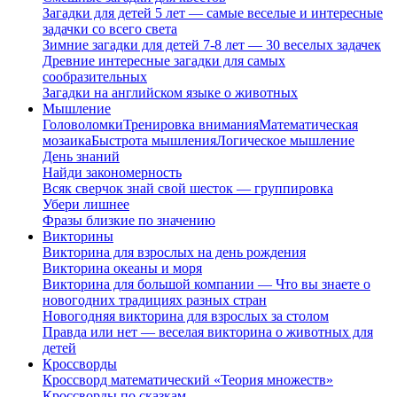
Загадки для детей 5 лет — самые веселые и интересные
задачки со всего света
Зимние загадки для детей 7-8 лет — 30 веселых задачек
Древние интересные загадки для самых
сообразительных
Загадки на английском языке о животных
Мышление
Головоломки
Тренировка внимания
Математическая
мозаика
Быстрота мышления
Логическое мышление
День знаний
Найди закономерность
Всяк сверчок знай свой шесток — группировка
Убери лишнее
Фразы близкие по значению
Викторины
Викторина для взрослых на день рождения
Викторина океаны и моря
Викторина для большой компании — Что вы знаете о
новогодних традициях разных стран
Новогодняя викторина для взрослых за столом
Правда или нет — веселая викторина о животных для
детей
Кроссворды
Кроссворд математический «Теория множеств»
Кроссворды по сказкам