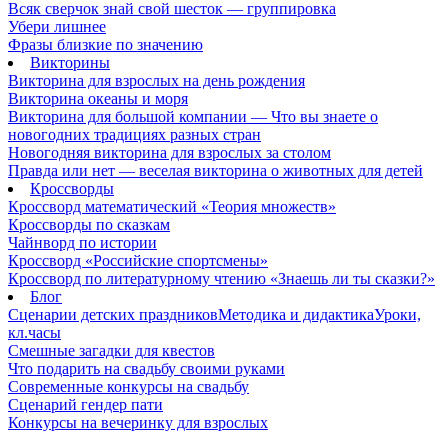
Всяк сверчок знай свой шесток — группировка
Убери лишнее
Фразы близкие по значению
Викторины
Викторина для взрослых на день рождения
Викторина океаны и моря
Викторина для большой компании — Что вы знаете о
новогодних традициях разных стран
Новогодняя викторина для взрослых за столом
Правда или нет — веселая викторина о животных для детей
Кроссворды
Кроссворд математический «Теория множеств»
Кроссворды по сказкам
Чайнворд по истории
Кроссворд «Российские спортсмены»
Кроссворд по литературному чтению «Знаешь ли ты сказки?»
Блог
Сценарии детских праздников
Методика и дидактика
Уроки,
кл.часы
Смешные загадки для квестов
Что подарить на свадьбу своими руками
Современные конкурсы на свадьбу
Сценарий гендер пати
Конкурсы на вечеринку для взрослых