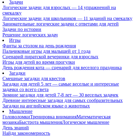
Задачи
Логические задачи для взрослых — 14 упражнений на
смекалку
Логические задачи для школьников — 11 заданий на смекалку
Занимательные логические задачи с ответами для детей
Задачи по истории
Решение логических задач
Игры
Фанты за столом на день рождения
Пальчиковые игры для малышей от 1 года
Сценарий пиратской вечеринки для взрослых
Игры для детей во время прогулки
День рождения кота — сценарий для веселого праздника
Загадки
Смешные загадки для квестов
Загадки для детей 5 лет — самые веселые и интересные
задачки со всего света
Зимние загадки для детей 7-8 лет — 30 веселых задачек
Древние интересные загадки для самых сообразительных
Загадки на английском языке о животных
Мышление
Головоломки
Тренировка внимания
Математическая
мозаика
Быстрота мышления
Логическое мышление
День знаний
Найди закономерность