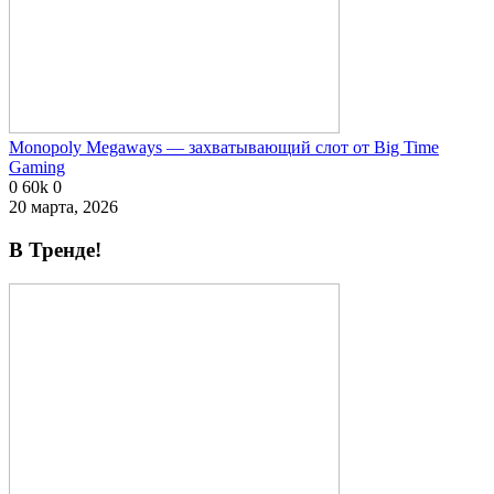
Monopoly Megaways — захватывающий слот от Big Time
Gaming
0
60k
0
20 марта, 2026
В Тренде!