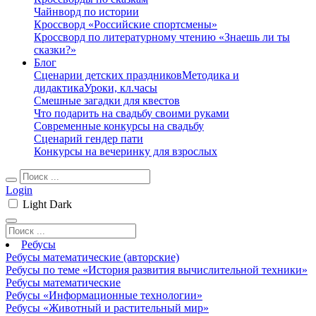
Чайнворд по истории
Кроссворд «Российские спортсмены»
Кроссворд по литературному чтению «Знаешь ли ты
сказки?»
Блог
Сценарии детских праздников
Методика и
дидактика
Уроки, кл.часы
Смешные загадки для квестов
Что подарить на свадьбу своими руками
Современные конкурсы на свадьбу
Сценарий гендер пати
Конкурсы на вечеринку для взрослых
Login
Light
Dark
Ребусы
Ребусы математические (авторские)
Ребусы по теме «История развития вычислительной техники»
Ребусы математические
Ребусы «Информационные технологии»
Ребусы «Животный и растительный мир»