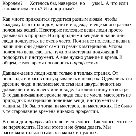
Королем? — Хотелось бы, наверное, но — увы!.. А что если
сапожником стать? Или портным?
Как много приходится трудиться разным людям, чтобы
каждому был стол и дом, книги и одежда и еще много разных
полезных вещей. Некоторые полезные вещи люди просто
добывают в природе. Но природными вещами в наши дни
люди пользуются не очень часто. Почти все полезные вещи в
наши дни они делают сами из разных материалов. Чтобы
полезную вещь сделать, нужно и материал подходящий
подобрать и инструмент. А еще нужно умение и время. В
общем, самое время поговорить о
професс
иях.
Давным-давно люди жили только в теплых странах. От
непогоды и врагов они укрывались в пещерах. Одевались эти
древние люди в пальмовые листья или шкуры животных,
добывали пищу в лесу или в воде. Готовили пищу на костре.
В те давние-давние времена люди еще не умели мастерить из
природных материалов полезные вещи, инструменты и
машины. Не было тогда ни мастеров, ни мастерских. Не было
в те стародавние времена никаких
професс
ий.
В наши дни
професс
ий стало очень много. Так много, что все
не перечислить. Но мы этого и не будем делать. Мы
расскажем только о самых важных и нужных.