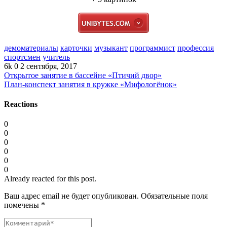
демоматериалы
карточки
музыкант
программист
профессия
спортсмен
учитель
6k
0
2 сентября, 2017
Открытое занятие в бассейне «Птичий двор»
План-конспект занятия в кружке «Мифологёнок»
Reactions
0
0
0
0
0
0
Already reacted for this post.
Ваш адрес email не будет опубликован.
Обязательные поля
помечены
*