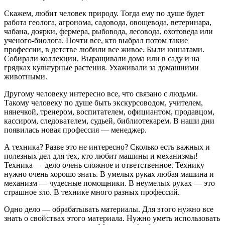
Скажем, любит человек природу. Тогда ему по душе будет
работа геолога, агронома, садовода, овощевода, ветеринара,
чабана, доярки, фермера, рыбовода, лесовода, охотоведа или
ученого-биолога. Почти все, кто выбрал потом такие
профессии, в детстве любили все живое. Были юннатами.
Собирали коллекции. Выращивали дома или в саду и на
грядках культурные растения. Ухаживали за домашними
животными.
Другому человеку интересно все, что связано с людьми.
Такому человеку по душе быть экскурсоводом, учителем,
нянечкой, тренером, воспитателем, официантом, продавцом,
кассиром, следователем, судьей, библиотекарем. В наши дни
появилась новая профессия — менеджер.
А техника? Разве это не интересно? Сколько есть важных и
полезных дел для тех, кто любит машины и механизмы!
Техника — дело очень сложное и ответственное. Технику
нужно очень хорошо знать. В умелых руках любая машина и
механизм — чудесные помощники. В неумелых руках — это
страшное зло. В технике много разных профессий.
Одно дело — обрабатывать материалы. Для этого нужно все
знать о свойствах этого материала. Нужно уметь использовать