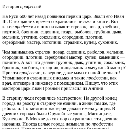
История
професс
ий
На Руси 600 лет назад появился первый царь. Звали его Иван
III. С тех давних времен сохранились письма и книги. Вот
какие
професс
ии в них называют: стрелок, повар, хлебник,
портной, бронник, садовник, псарь, рыболов, трубник, дьяк,
мельник, утятник, сокольник, огородник, плотник,
серебряный мастер, истопник, страдник, купец, суконник.
Чем занимались стрелок, повар, садовник, рыболов, мельник,
огородник, плотник, серебряный мастер, купец, каменщик —
понятно. А вот что делали трубник, дьяк, утятник, сокольник,
бронник, хлебник, страдник, пищальник и ямчужный мастер?
Про эти
професс
ии, наверное, даже мама с папой не знают!
Упоминают в старинных письмах и такие
професс
ии, как
врач, аптекарь и инженер с помощником. Пишут, что этих
мастеров царь Иван Грозный пригласил из Англии.
В старину люди гордились мастерством. На другой конец
города на работу в старину не ездили, а жили там же, где
работали. По занятиям мастеров давали имена улицам. В
древних городах были Оружейные улицы, Мясницкие,
Кузнецкие. В Москве до сих пор сохранились эти древние
названия. Иногда целые города называли по
професс
ии