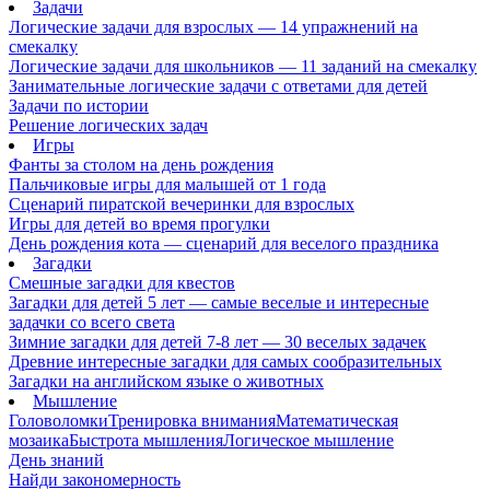
Задачи
Логические задачи для взрослых — 14 упражнений на
смекалку
Логические задачи для школьников — 11 заданий на смекалку
Занимательные логические задачи с ответами для детей
Задачи по истории
Решение логических задач
Игры
Фанты за столом на день рождения
Пальчиковые игры для малышей от 1 года
Сценарий пиратской вечеринки для взрослых
Игры для детей во время прогулки
День рождения кота — сценарий для веселого праздника
Загадки
Смешные загадки для квестов
Загадки для детей 5 лет — самые веселые и интересные
задачки со всего света
Зимние загадки для детей 7-8 лет — 30 веселых задачек
Древние интересные загадки для самых сообразительных
Загадки на английском языке о животных
Мышление
Головоломки
Тренировка внимания
Математическая
мозаика
Быстрота мышления
Логическое мышление
День знаний
Найди закономерность