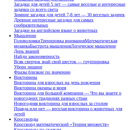
Загадки для детей 5 лет — самые веселые и интересные
задачки со всего света
Зимние загадки для детей 7-8 лет — 30 веселых задачек
Древние интересные загадки для самых
сообразительных
Загадки на английском языке о животных
Мышление
Головоломки
Тренировка внимания
Математическая
мозаика
Быстрота мышления
Логическое мышление
День знаний
Найди закономерность
Всяк сверчок знай свой шесток — группировка
Убери лишнее
Фразы близкие по значению
Викторины
Викторина для взрослых на день рождения
Викторина океаны и моря
Викторина для большой компании — Что вы знаете о
новогодних традициях разных стран
Новогодняя викторина для взрослых за столом
Правда или нет — веселая викторина о животных для
детей
Кроссворды
Кроссворд математический «Теория множеств»
Кроссворды по сказкам