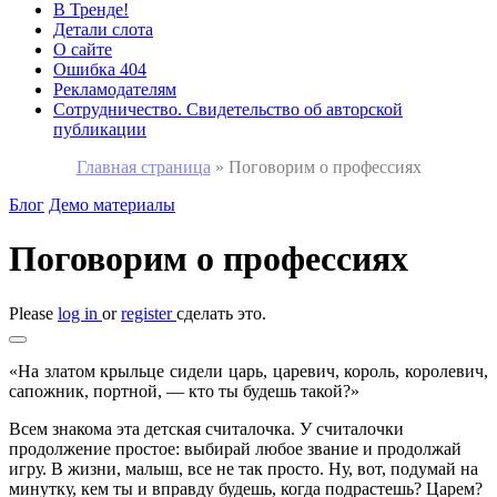
В Тренде!
Детали слота
О сайте
Ошибка 404
Рекламодателям
Сотрудничество. Свидетельство об авторской
публикации
Главная страница
»
Поговорим о профессиях
Блог
Демо материалы
Поговорим о профессиях
Please
log in
or
register
сделать это.
«На златом крыльце сидели царь, царевич, король, королевич,
сапожник, портной, — кто ты будешь такой?»
Всем знакома эта детская считалочка. У считалочки
продолжение простое: выбирай любое звание и продолжай
игру. В жизни, малыш, все не так просто. Ну, вот, подумай на
минутку, кем ты и вправду будешь, когда подрастешь? Царем?