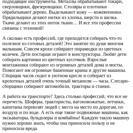
подходящие инструменты. Металлы обрабатывают токари,
сверловщики, фрезеровщики. Столяры и плотники
обрабатывают дерево. Выделывают кожу — кожевенники.
Прядильщики делают нитки из хлопка, шерсти и шелка.
Ткачи делают из этих ниток ткани… И все эти профессии
связаны с техникой!
А сколько есть профессий, где приходится собирать что-то
полезное из готовых деталей! Это занятие по душе многим
малышам. Совсем крохи собирают пирамидки из цветных
колечек. Дети постарше играют в конструкторы. Любят дети
собирать картинки из цветных кусочков. Взрослые
монтажники собирают из огромных деталей дома и мосты.
Помогают им огромные башенные краны и другие машины.
Сборщик часов сидит в уютном кресле и собирает из
крохотных деталей очень точный механизм — часы. Слесари-
сборщики собирают автомобили, тракторы и станки.
А работа на транспорте? Здесь столько профессий, что все не
перечесть. Шоферы, трактористы, вагоновожатые, летчики,
капитаны перевозят людей с места на место по дорогам, по
воздуху и по воде. А есть еще такие подвижные машины, как
экскаваторы, бульдозеры и комбайны! Каждую такую машину
нужно хорошо знать, чтобы она приносила пользу и не
приносила вреда.