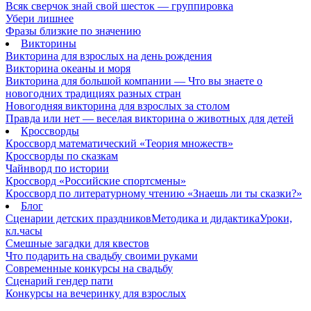
Всяк сверчок знай свой шесток — группировка
Убери лишнее
Фразы близкие по значению
Викторины
Викторина для взрослых на день рождения
Викторина океаны и моря
Викторина для большой компании — Что вы знаете о
новогодних традициях разных стран
Новогодняя викторина для взрослых за столом
Правда или нет — веселая викторина о животных для детей
Кроссворды
Кроссворд математический «Теория множеств»
Кроссворды по сказкам
Чайнворд по истории
Кроссворд «Российские спортсмены»
Кроссворд по литературному чтению «Знаешь ли ты сказки?»
Блог
Сценарии детских праздников
Методика и дидактика
Уроки,
кл.часы
Смешные загадки для квестов
Что подарить на свадьбу своими руками
Современные конкурсы на свадьбу
Сценарий гендер пати
Конкурсы на вечеринку для взрослых