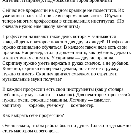
жителей. Например, подмосковный город Бронницы!
Сейчас все
професс
ии на одном крыльце не поместятся. Их
уже много тысяч. И новые все время появляются. Обучают
теперь многим
професс
иям в специальных институтах. (Но
сначала нужно еще школу закончить!)
Профессией называют такое дело, которым занимаются
каждый день и которое полезно для других людей. Профессии
нужно специально обучаться. В каждом таком деле есть свои
правила. Например, столяр должен знать, как рубанок держать
и как стружку снимать. У скрипача — другие правила.
Скрипачу нужно уметь держать в руках смычок, а не рубанок.
Конечно, скрипка из дерева сделана, но с нее не стружку
нужно снимать. Скрипач двигает смычком по струнам и
музыкальные звуки получает.
В каждой профессии есть свои инструменты (как у столяра —
рубанок, а у музыканта — смычок). Для некоторых профессий
нужны очень сложные машины. Летчику — самолет,
капитану — корабль, ученому — компьютер.
Как выбрать себе профессию?
Очень важно, чтобы работа была по душе. Только тогда можно
стать мастером своего дела.