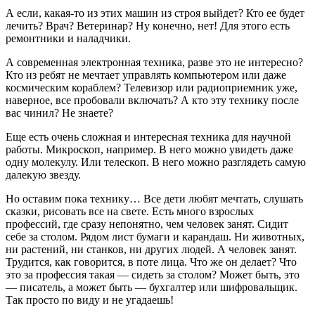
А если, какая-то из этих машин из строя выйдет? Кто ее будет
лечить? Врач? Ветеринар? Ну конечно, нет! Для этого есть
ремонтники и наладчики.
А современная электронная техника, разве это не интересно?
Кто из ребят не мечтает управлять компьютером или даже
космическим кораблем? Телевизор или радиоприемник уже,
наверное, все пробовали включать? А кто эту технику после
вас чинил? Не знаете?
Еще есть очень сложная и интересная техника для научной
работы. Микроскоп, например. В него можно увидеть даже
одну молекулу. Или телескоп. В него можно разглядеть самую
далекую звезду.
Но оставим пока технику… Все дети любят мечтать, слушать
сказки, рисовать все на свете. Есть много взрослых
профессий, где сразу непонятно, чем человек занят. Сидит
себе за столом. Рядом лист бумаги и карандаш. Ни животных,
ни растений, ни станков, ни других людей. А человек занят.
Трудится, как говорится, в поте лица. Что же он делает? Что
это за профессия такая — сидеть за столом? Может быть, это
— писатель, а может быть — бухгалтер или шифровальщик.
Так просто по виду и не угадаешь!