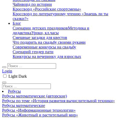
Чайнворд по истории
Кроссворд «Российские спортсмены»
Кроссворд по литературному чтению «Знаешь ли ты
сказки?»
Блог
Сценарии детских праздников
Методика и
дидактика
Уроки, кл.часы
Смешные загадки для квестов
Что подарить на свадьбу своими руками
Современные конкурсы на свадьбу
Сценарий гендер пати
Конкурсы на вечеринку для взрослых
Login
Light
Dark
Ребусы
Ребусы математические (авторские)
Ребусы по теме «История развития вычислительной техники»
Ребусы математические
Ребусы «Информационные технологии»
Ребусы «Животный и растительный мир»