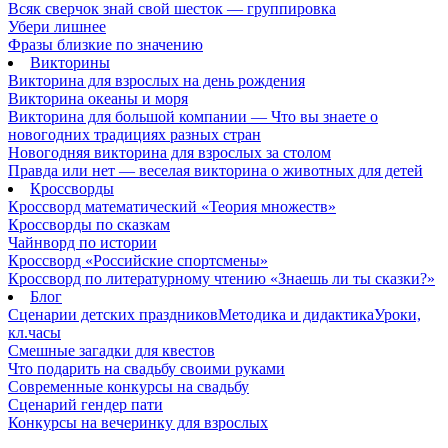
Всяк сверчок знай свой шесток — группировка
Убери лишнее
Фразы близкие по значению
Викторины
Викторина для взрослых на день рождения
Викторина океаны и моря
Викторина для большой компании — Что вы знаете о
новогодних традициях разных стран
Новогодняя викторина для взрослых за столом
Правда или нет — веселая викторина о животных для детей
Кроссворды
Кроссворд математический «Теория множеств»
Кроссворды по сказкам
Чайнворд по истории
Кроссворд «Российские спортсмены»
Кроссворд по литературному чтению «Знаешь ли ты сказки?»
Блог
Сценарии детских праздников
Методика и дидактика
Уроки,
кл.часы
Смешные загадки для квестов
Что подарить на свадьбу своими руками
Современные конкурсы на свадьбу
Сценарий гендер пати
Конкурсы на вечеринку для взрослых