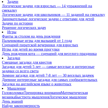
Задачи
Логические задачи для взрослых — 14 упражнений на
смекалку
Логические задачи для школьников — 11 заданий на смекалку
Занимательные логические задачи с ответами для детей
Задачи по истории
Решение логических задач
Игры
Фанты за столом на день рождения
Пальчиковые игры для малышей от 1 года
Сценарий пиратской вечеринки для взрослых
Игры для детей во время прогулки
День рождения кота — сценарий для веселого праздника
Загадки
Смешные загадки для квестов
Загадки для детей 5 лет — самые веселые и интересные
задачки со всего света
Зимние загадки для детей 7-8 лет — 30 веселых задачек
Древние интересные загадки для самых сообразительных
Загадки на английском языке о животных
Мышление
Головоломки
Тренировка внимания
Математическая
мозаика
Быстрота мышления
Логическое мышление
День знаний
Найди закономерность