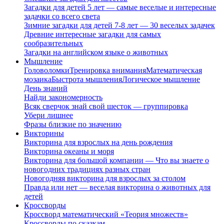
Загадки для детей 5 лет — самые веселые и интересные
задачки со всего света
Зимние загадки для детей 7-8 лет — 30 веселых задачек
Древние интересные загадки для самых
сообразительных
Загадки на английском языке о животных
Мышление
Головоломки
Тренировка внимания
Математическая
мозаика
Быстрота мышления
Логическое мышление
День знаний
Найди закономерность
Всяк сверчок знай свой шесток — группировка
Убери лишнее
Фразы близкие по значению
Викторины
Викторина для взрослых на день рождения
Викторина океаны и моря
Викторина для большой компании — Что вы знаете о
новогодних традициях разных стран
Новогодняя викторина для взрослых за столом
Правда или нет — веселая викторина о животных для
детей
Кроссворды
Кроссворд математический «Теория множеств»
Кроссворды по сказкам