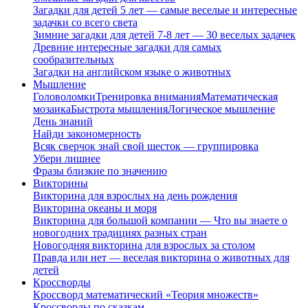
Загадки для детей 5 лет — самые веселые и интересные
задачки со всего света
Зимние загадки для детей 7-8 лет — 30 веселых задачек
Древние интересные загадки для самых
сообразительных
Загадки на английском языке о животных
Мышление
Головоломки
Тренировка внимания
Математическая
мозаика
Быстрота мышления
Логическое мышление
День знаний
Найди закономерность
Всяк сверчок знай свой шесток — группировка
Убери лишнее
Фразы близкие по значению
Викторины
Викторина для взрослых на день рождения
Викторина океаны и моря
Викторина для большой компании — Что вы знаете о
новогодних традициях разных стран
Новогодняя викторина для взрослых за столом
Правда или нет — веселая викторина о животных для
детей
Кроссворды
Кроссворд математический «Теория множеств»
Кроссворды по сказкам