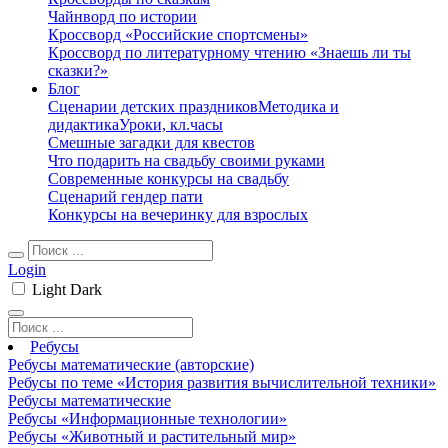
Чайнворд по истории
Кроссворд «Российские спортсмены»
Кроссворд по литературному чтению «Знаешь ли ты
сказки?»
Блог
Сценарии детских праздников
Методика и
дидактика
Уроки, кл.часы
Смешные загадки для квестов
Что подарить на свадьбу своими руками
Современные конкурсы на свадьбу
Сценарий гендер пати
Конкурсы на вечеринку для взрослых
Login
Light
Dark
Ребусы
Ребусы математические (авторские)
Ребусы по теме «История развития вычислительной техники»
Ребусы математические
Ребусы «Информационные технологии»
Ребусы «Животный и растительный мир»