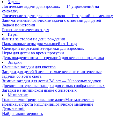
Задачи
Логические задачи для взрослых — 14 упражнений на
смекалку
Логические задачи для школьников — 11 заданий на смекалку
Занимательные логические задачи с ответами для детей
Задачи по истории
Решение логических задач
Игры
Фанты за столом на день рождения
Пальчиковые игры для малышей от 1 года
Сценарий пиратской вечеринки для взрослых
Игры для детей во время прогулки
День рождения кота — сценарий для веселого праздника
Загадки
Смешные загадки для квестов
Загадки для детей 5 лет — самые веселые и интересные
задачки со всего света
Зимние загадки для детей 7-8 лет — 30 веселых задачек
Древние интересные загадки для самых сообразительных
Загадки на английском языке о животных
Мышление
Головоломки
Тренировка внимания
Математическая
мозаика
Быстрота мышления
Логическое мышление
День знаний
Найди закономерность