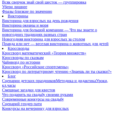
Всяк сверчок знай свой шесток — группировка
Убери лишнее
Фразы близкие по значению
Викторины
Викторина для взрослых на день рождения
Викторина океаны и моря
Викторина для большой компании — Что вы знаете о
новогодних традициях разных стран
Новогодняя викторина для взрослых за столом
Правда или нет — веселая викторина о животных для детей
Кроссворды
Кроссворд математический «Теория множеств»
Кроссворды по сказкам
Чайнворд по истории
Кроссворд «Российские спортсмены»
Кроссворд по литературному чтению «Знаешь ли ты сказки?»
Блог
Сценарии детских праздников
Методика и дидактика
Уроки,
кл.часы
Смешные загадки для квестов
Что подарить на свадьбу своими руками
Современные конкурсы на свадьбу
Сценарий гендер пати
Конкурсы на вечеринку для взрослых