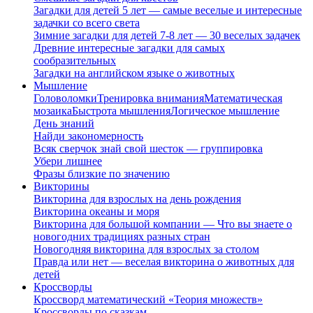
Загадки для детей 5 лет — самые веселые и интересные
задачки со всего света
Зимние загадки для детей 7-8 лет — 30 веселых задачек
Древние интересные загадки для самых
сообразительных
Загадки на английском языке о животных
Мышление
Головоломки
Тренировка внимания
Математическая
мозаика
Быстрота мышления
Логическое мышление
День знаний
Найди закономерность
Всяк сверчок знай свой шесток — группировка
Убери лишнее
Фразы близкие по значению
Викторины
Викторина для взрослых на день рождения
Викторина океаны и моря
Викторина для большой компании — Что вы знаете о
новогодних традициях разных стран
Новогодняя викторина для взрослых за столом
Правда или нет — веселая викторина о животных для
детей
Кроссворды
Кроссворд математический «Теория множеств»
Кроссворды по сказкам