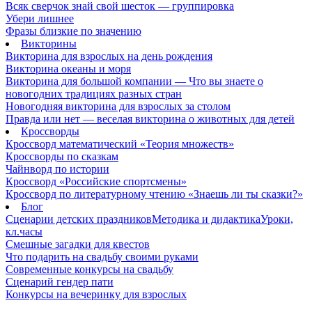
Всяк сверчок знай свой шесток — группировка
Убери лишнее
Фразы близкие по значению
Викторины
Викторина для взрослых на день рождения
Викторина океаны и моря
Викторина для большой компании — Что вы знаете о
новогодних традициях разных стран
Новогодняя викторина для взрослых за столом
Правда или нет — веселая викторина о животных для детей
Кроссворды
Кроссворд математический «Теория множеств»
Кроссворды по сказкам
Чайнворд по истории
Кроссворд «Российские спортсмены»
Кроссворд по литературному чтению «Знаешь ли ты сказки?»
Блог
Сценарии детских праздников
Методика и дидактика
Уроки,
кл.часы
Смешные загадки для квестов
Что подарить на свадьбу своими руками
Современные конкурсы на свадьбу
Сценарий гендер пати
Конкурсы на вечеринку для взрослых