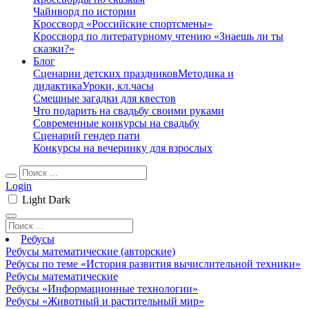
Чайнворд по истории
Кроссворд «Российские спортсмены»
Кроссворд по литературному чтению «Знаешь ли ты
сказки?»
Блог
Сценарии детских праздников
Методика и
дидактика
Уроки, кл.часы
Смешные загадки для квестов
Что подарить на свадьбу своими руками
Современные конкурсы на свадьбу
Сценарий гендер пати
Конкурсы на вечеринку для взрослых
Login
Light
Dark
Ребусы
Ребусы математические (авторские)
Ребусы по теме «История развития вычислительной техники»
Ребусы математические
Ребусы «Информационные технологии»
Ребусы «Животный и растительный мир»