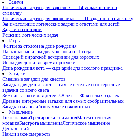
Задачи
Логические задачи для взрослых — 14 упражнений на
смекалку
Логические задачи для школьников — 11 заданий на смекалку
Занимательные логические задачи с ответами для детей
Задачи по истории
Решение логических задач
Игры
Фанты за столом на день рождения
Пальчиковые игры для малышей от 1 года
Сценарий пиратской вечеринки для взрослых
Игры для детей во время прогулки
День рождения кота — сценарий для веселого праздника
Загадки
Смешные загадки для квестов
Загадки для детей 5 лет — самые веселые и интересные
задачки со всего света
Зимние загадки для детей 7-8 лет — 30 веселых задачек
Древние интересные загадки для самых сообразительных
Загадки на английском языке о животных
Мышление
Головоломки
Тренировка внимания
Математическая
мозаика
Быстрота мышления
Логическое мышление
День знаний
Найди закономерность