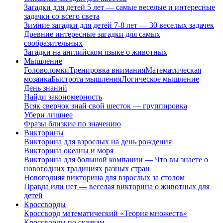
Загадки для детей 5 лет — самые веселые и интересные
задачки со всего света
Зимние загадки для детей 7-8 лет — 30 веселых задачек
Древние интересные загадки для самых
сообразительных
Загадки на английском языке о животных
Мышление
Головоломки
Тренировка внимания
Математическая
мозаика
Быстрота мышления
Логическое мышление
День знаний
Найди закономерность
Всяк сверчок знай свой шесток — группировка
Убери лишнее
Фразы близкие по значению
Викторины
Викторина для взрослых на день рождения
Викторина океаны и моря
Викторина для большой компании — Что вы знаете о
новогодних традициях разных стран
Новогодняя викторина для взрослых за столом
Правда или нет — веселая викторина о животных для
детей
Кроссворды
Кроссворд математический «Теория множеств»
Кроссворды по сказкам