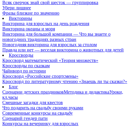
Всяк сверчок знай свой шесток — группировка
Убери лишнее
Фразы близкие по значению
Викторины
Викторина для взрослых на день рождения
Викторина океаны и моря
Викторина для большой компании — Что вы знаете о
новогодних традициях разных стран
Новогодняя викторина для взрослых за столом
Правда или нет — веселая викторина о животных для детей
Кроссворды
Кроссворд математический «Теория множеств»
Кроссворды по сказкам
Чайнворд по истории
Кроссворд «Российские спортсмены»
Кроссворд по литературному чтению «Знаешь ли ты сказки?»
Блог
Сценарии детских праздников
Методика и дидактика
Уроки,
кл.часы
Смешные загадки для квестов
Что подарить на свадьбу своими руками
Современные конкурсы на свадьбу
Сценарий гендер пати
Конкурсы на вечеринку для взрослых