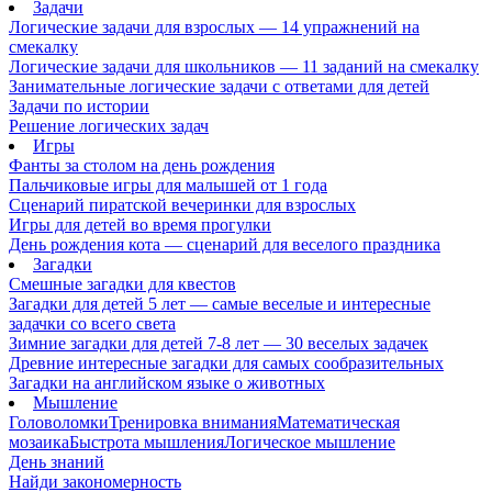
Задачи
Логические задачи для взрослых — 14 упражнений на
смекалку
Логические задачи для школьников — 11 заданий на смекалку
Занимательные логические задачи с ответами для детей
Задачи по истории
Решение логических задач
Игры
Фанты за столом на день рождения
Пальчиковые игры для малышей от 1 года
Сценарий пиратской вечеринки для взрослых
Игры для детей во время прогулки
День рождения кота — сценарий для веселого праздника
Загадки
Смешные загадки для квестов
Загадки для детей 5 лет — самые веселые и интересные
задачки со всего света
Зимние загадки для детей 7-8 лет — 30 веселых задачек
Древние интересные загадки для самых сообразительных
Загадки на английском языке о животных
Мышление
Головоломки
Тренировка внимания
Математическая
мозаика
Быстрота мышления
Логическое мышление
День знаний
Найди закономерность