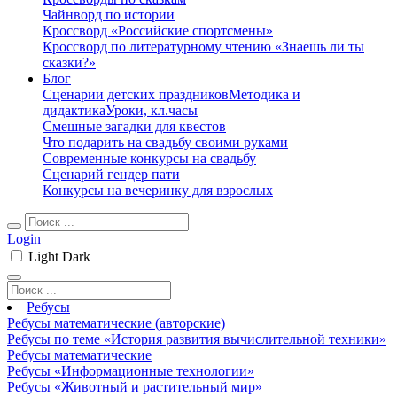
Чайнворд по истории
Кроссворд «Российские спортсмены»
Кроссворд по литературному чтению «Знаешь ли ты
сказки?»
Блог
Сценарии детских праздников
Методика и
дидактика
Уроки, кл.часы
Смешные загадки для квестов
Что подарить на свадьбу своими руками
Современные конкурсы на свадьбу
Сценарий гендер пати
Конкурсы на вечеринку для взрослых
Login
Light
Dark
Ребусы
Ребусы математические (авторские)
Ребусы по теме «История развития вычислительной техники»
Ребусы математические
Ребусы «Информационные технологии»
Ребусы «Животный и растительный мир»