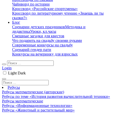
Чайнворд по истории
Кроссворд «Российские спортсмены»
Кроссворд по литературному чтению «Знаешь ли ты
сказки?»
Блог
Сценарии детских праздников
Методика и
дидактика
Уроки, кл.часы
Смешные загадки для квестов
Что подарить на свадьбу своими руками
Современные конкурсы на свадьбу
Сценарий гендер пати
Конкурсы на вечеринку для взрослых
Login
Light
Dark
Ребусы
Ребусы математические (авторские)
Ребусы по теме «История развития вычислительной техники»
Ребусы математические
Ребусы «Информационные технологии»
Ребусы «Животный и растительный мир»