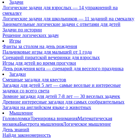
Задачи
Логические задачи для взрослых — 14 упражнений на
смекалку
Логические задачи для школьников — 11 заданий на смекалку
Занимательные логические задачи с ответами для детей
Задачи по истории
Решение логических задач
Игры
Фанты за столом на день рождения
Пальчиковые игры для малышей от 1 года
Сценарий пиратской вечеринки для взрослых
Игры для детей во время прогулки
День рождения кота — сценарий для веселого праздника
Загадки
Смешные загадки для квестов
Загадки для детей 5 лет — самые веселые и интересные
задачки со всего света
Зимние загадки для детей 7-8 лет — 30 веселых задачек
Древние интересные загадки для самых сообразительных
Загадки на английском языке о животных
Мышление
Головоломки
Тренировка внимания
Математическая
мозаика
Быстрота мышления
Логическое мышление
День знаний
Найди закономерность