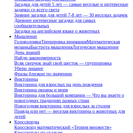
Загадки для детей 5 лет — самые веселые и интересные
задачки со всего света
Зимние загадки для детей 7-8 лет — 30 веселых задачек
Древние интересные загадки для самых
сообразительных
Загадки на английском языке о животных
Мышление
Головоломки
Тренировка внимания
Математическая
мозаика
Быстрота мышления
Логическое мышление
День знаний
Найди закономерность
Всяк сверчок знай свой шесток — группировка
Убери лишнее
Фразы близкие по значению
Викторины
Викторина для взрослых на день рождения
Викторина океаны и моря
Викторина для большой компании — Что вы знаете о
новогодних традициях разных стран
Новогодняя викторина для взрослых за столом
Правда или нет — веселая викторина о животных для
детей
Кроссворды
Кроссворд математический «Теория множеств»
Кроссворды по сказкам