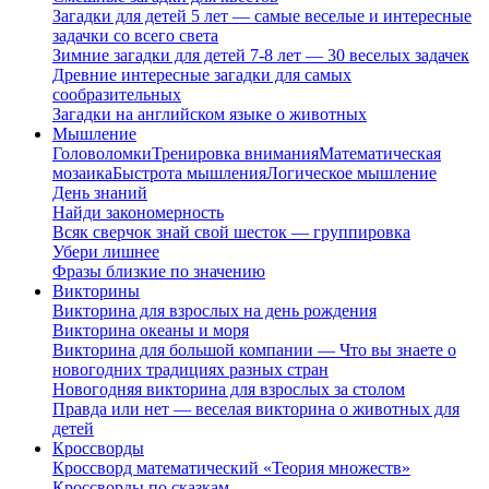
Загадки для детей 5 лет — самые веселые и интересные
задачки со всего света
Зимние загадки для детей 7-8 лет — 30 веселых задачек
Древние интересные загадки для самых
сообразительных
Загадки на английском языке о животных
Мышление
Головоломки
Тренировка внимания
Математическая
мозаика
Быстрота мышления
Логическое мышление
День знаний
Найди закономерность
Всяк сверчок знай свой шесток — группировка
Убери лишнее
Фразы близкие по значению
Викторины
Викторина для взрослых на день рождения
Викторина океаны и моря
Викторина для большой компании — Что вы знаете о
новогодних традициях разных стран
Новогодняя викторина для взрослых за столом
Правда или нет — веселая викторина о животных для
детей
Кроссворды
Кроссворд математический «Теория множеств»
Кроссворды по сказкам