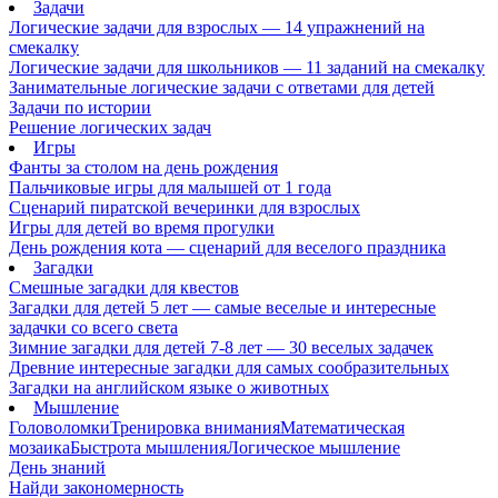
Задачи
Логические задачи для взрослых — 14 упражнений на
смекалку
Логические задачи для школьников — 11 заданий на смекалку
Занимательные логические задачи с ответами для детей
Задачи по истории
Решение логических задач
Игры
Фанты за столом на день рождения
Пальчиковые игры для малышей от 1 года
Сценарий пиратской вечеринки для взрослых
Игры для детей во время прогулки
День рождения кота — сценарий для веселого праздника
Загадки
Смешные загадки для квестов
Загадки для детей 5 лет — самые веселые и интересные
задачки со всего света
Зимние загадки для детей 7-8 лет — 30 веселых задачек
Древние интересные загадки для самых сообразительных
Загадки на английском языке о животных
Мышление
Головоломки
Тренировка внимания
Математическая
мозаика
Быстрота мышления
Логическое мышление
День знаний
Найди закономерность