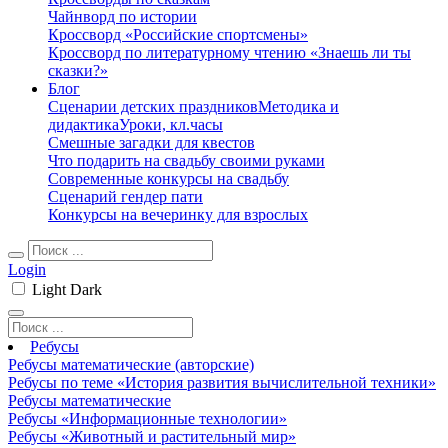
Чайнворд по истории
Кроссворд «Российские спортсмены»
Кроссворд по литературному чтению «Знаешь ли ты
сказки?»
Блог
Сценарии детских праздников
Методика и
дидактика
Уроки, кл.часы
Смешные загадки для квестов
Что подарить на свадьбу своими руками
Современные конкурсы на свадьбу
Сценарий гендер пати
Конкурсы на вечеринку для взрослых
Login
Light
Dark
Ребусы
Ребусы математические (авторские)
Ребусы по теме «История развития вычислительной техники»
Ребусы математические
Ребусы «Информационные технологии»
Ребусы «Животный и растительный мир»