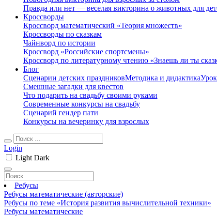
Правда или нет — веселая викторина о животных для дет
Кроссворды
Кроссворд математический «Теория множеств»
Кроссворды по сказкам
Чайнворд по истории
Кроссворд «Российские спортсмены»
Кроссворд по литературному чтению «Знаешь ли ты сказ
Блог
Сценарии детских праздников
Методика и дидактика
Урок
Смешные загадки для квестов
Что подарить на свадьбу своими руками
Современные конкурсы на свадьбу
Сценарий гендер пати
Конкурсы на вечеринку для взрослых
Login
Light
Dark
Ребусы
Ребусы математические (авторские)
Ребусы по теме «История развития вычислительной техники»
Ребусы математические