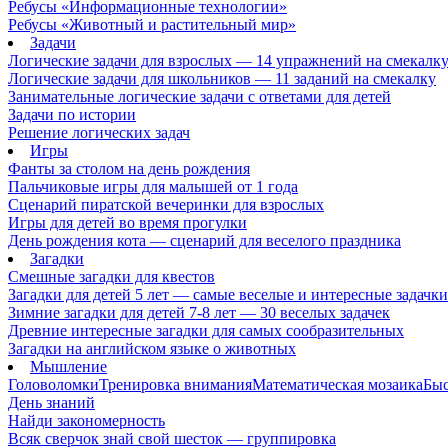
Ребусы «Информационные технологии»
Ребусы «Животный и растительный мир»
Задачи
Логические задачи для взрослых — 14 упражнений на смекалк
Логические задачи для школьников — 11 заданий на смекалку
Занимательные логические задачи с ответами для детей
Задачи по истории
Решение логических задач
Игры
Фанты за столом на день рождения
Пальчиковые игры для малышей от 1 года
Сценарий пиратской вечеринки для взрослых
Игры для детей во время прогулки
День рождения кота — сценарий для веселого праздника
Загадки
Смешные загадки для квестов
Загадки для детей 5 лет — самые веселые и интересные задачки 
Зимние загадки для детей 7-8 лет — 30 веселых задачек
Древние интересные загадки для самых сообразительных
Загадки на английском языке о животных
Мышление
Головоломки
Тренировка внимания
Математическая мозаика
Быс
День знаний
Найди закономерность
Всяк сверчок знай свой шесток — группировка