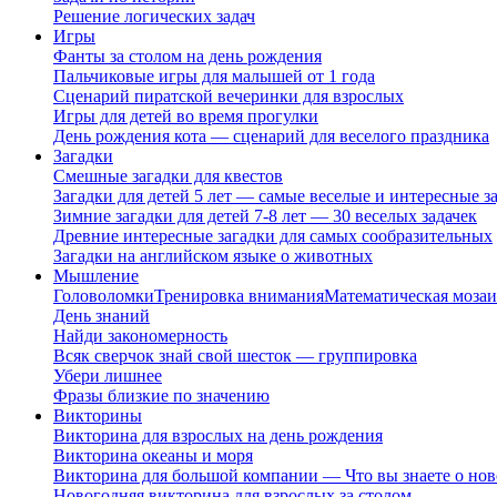
Решение логических задач
Игры
Фанты за столом на день рождения
Пальчиковые игры для малышей от 1 года
Сценарий пиратской вечеринки для взрослых
Игры для детей во время прогулки
День рождения кота — сценарий для веселого праздника
Загадки
Смешные загадки для квестов
Загадки для детей 5 лет — самые веселые и интересные за
Зимние загадки для детей 7-8 лет — 30 веселых задачек
Древние интересные загадки для самых сообразительных
Загадки на английском языке о животных
Мышление
Головоломки
Тренировка внимания
Математическая мозаи
День знаний
Найди закономерность
Всяк сверчок знай свой шесток — группировка
Убери лишнее
Фразы близкие по значению
Викторины
Викторина для взрослых на день рождения
Викторина океаны и моря
Викторина для большой компании — Что вы знаете о нов
Новогодняя викторина для взрослых за столом