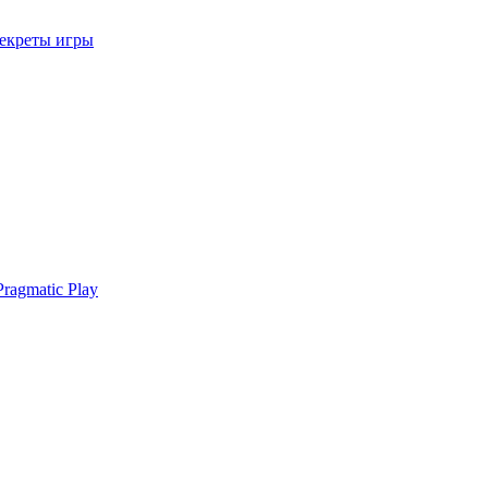
секреты игры
ragmatic Play