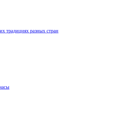
их традициях разных стран
.часы