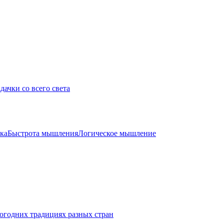
дачки со всего света
ка
Быстрота мышления
Логическое мышление
огодних традициях разных стран