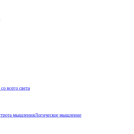
у
со всего света
трота мышления
Логическое мышление