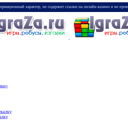
ормационный характер, не содержит ссылки на онлайн-казино и не пров
ики»
екалку
алку