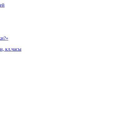
ей
ки?»
и, кл.часы