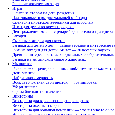
Решение логических задач
Игры
Фанты за столом на день рождения
Пальчиковые игры для малышей от 1 года
Сценарий пиратской вечеринки для взрослых
Игры для детей во время прогулки
День рождения кота — сценарий для веселого праздника
Загадки
Смешные загадки для квестов
Загадки для детей 5 лет — самые веселые и интересные за
Зимние загадки для детей 7-8 лет — 30 веселых задачек
Древние интересные загадки для самых сообразительных
Загадки на английском языке о животных
Мышление
Головоломки
Тренировка внимания
Математическая мозаи
День знаний
Найди закономерность
Всяк сверчок знай свой шесток — группировка
Убери лишнее
Фразы близкие по значению
Викторины
Викторина для взрослых на день рождения
Викторина океаны и моря
Викторина для большой компании — Что вы знаете о нов
Новогодняя викторина для взрослых за столом