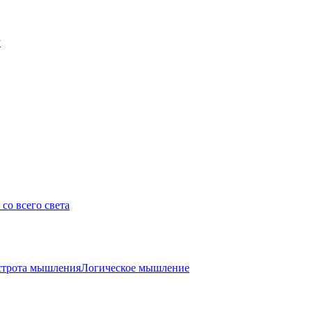
у
со всего света
трота мышления
Логическое мышление