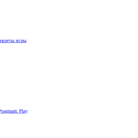
секреты игры
ragmatic Play