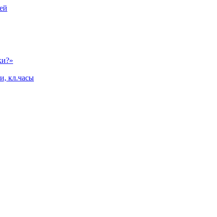
ей
ки?»
и, кл.часы