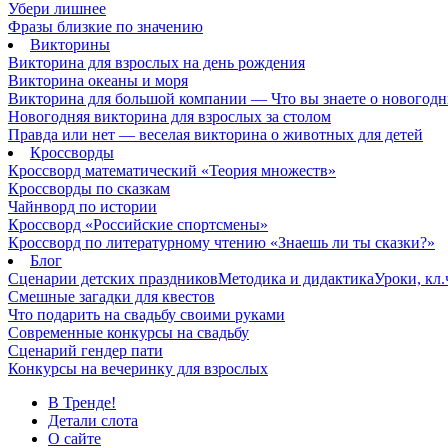
Убери лишнее
Фразы близкие по значению
Викторины
Викторина для взрослых на день рождения
Викторина океаны и моря
Викторина для большой компании — Что вы знаете о новогодн
Новогодняя викторина для взрослых за столом
Правда или нет — веселая викторина о животных для детей
Кроссворды
Кроссворд математический «Теория множеств»
Кроссворды по сказкам
Чайнворд по истории
Кроссворд «Российские спортсмены»
Кроссворд по литературному чтению «Знаешь ли ты сказки?»
Блог
Сценарии детских праздников
Методика и дидактика
Уроки, кл
Смешные загадки для квестов
Что подарить на свадьбу своими руками
Современные конкурсы на свадьбу
Сценарий гендер пати
Конкурсы на вечеринку для взрослых
В Тренде!
Детали слота
О сайте