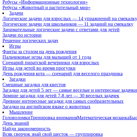
Ребусы «Информационные технологии»
Ребусы «Животный и растительный мир»
Задачи
Логические задачи для взрослых — 14 упражнений на смекалк
Логические задачи для школьников — 11 заданий на смекалку
Занимательные логические задачи с ответами для детей
Задачи по истории
Решение логических задач
Игры
Фанты за столом на день рождения
Пальчиковые игры для малышей от 1 года
Сценарий пиратской вечеринки для взрослых
Игры для детей во время прогулки
День рождения кота — сценарий для веселого праздника
Загадки
Смешные загадки для квестов
Загадки для детей 5 лет — самые веселые и интересные задачки 
Зимние загадки для детей 7-8 лет — 30 веселых задачек
Древние интересные загадки для самых сообразительных
Загадки на английском языке о животных
Мышление
Головоломки
Тренировка внимания
Математическая мозаика
Быс
День знаний
Найди закономерность
Всяк сверчок знай свой шесток — группировка