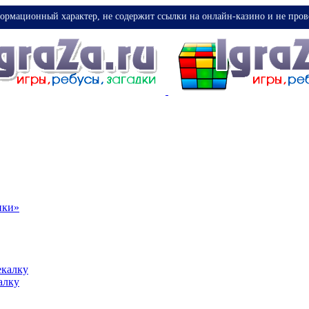
ормационный характер, не содержит ссылки на онлайн-казино и не пров
ики»
екалку
алку