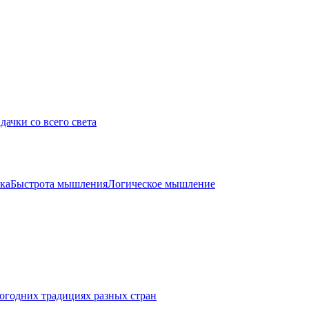
дачки со всего света
ка
Быстрота мышления
Логическое мышление
огодних традициях разных стран