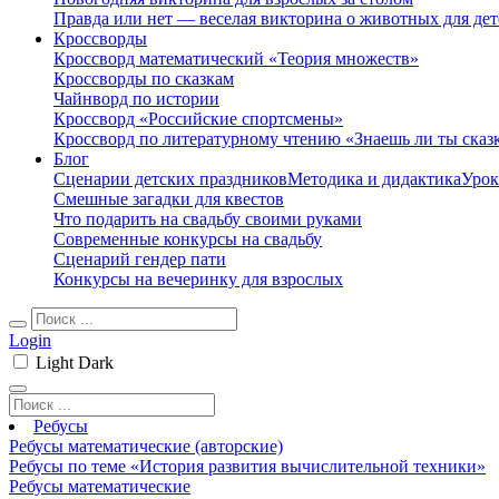
Правда или нет — веселая викторина о животных для дет
Кроссворды
Кроссворд математический «Теория множеств»
Кроссворды по сказкам
Чайнворд по истории
Кроссворд «Российские спортсмены»
Кроссворд по литературному чтению «Знаешь ли ты сказ
Блог
Сценарии детских праздников
Методика и дидактика
Урок
Смешные загадки для квестов
Что подарить на свадьбу своими руками
Современные конкурсы на свадьбу
Сценарий гендер пати
Конкурсы на вечеринку для взрослых
Login
Light
Dark
Ребусы
Ребусы математические (авторские)
Ребусы по теме «История развития вычислительной техники»
Ребусы математические