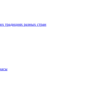
их традициях разных стран
.часы