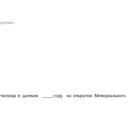
здочка»
о училища в далеком _____году, на открытии Мемориального