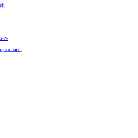
ей
ки?»
и, кл.часы