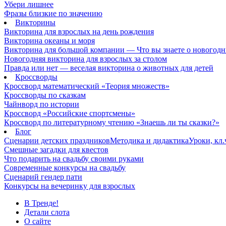
Убери лишнее
Фразы близкие по значению
Викторины
Викторина для взрослых на день рождения
Викторина океаны и моря
Викторина для большой компании — Что вы знаете о новогодн
Новогодняя викторина для взрослых за столом
Правда или нет — веселая викторина о животных для детей
Кроссворды
Кроссворд математический «Теория множеств»
Кроссворды по сказкам
Чайнворд по истории
Кроссворд «Российские спортсмены»
Кроссворд по литературному чтению «Знаешь ли ты сказки?»
Блог
Сценарии детских праздников
Методика и дидактика
Уроки, кл
Смешные загадки для квестов
Что подарить на свадьбу своими руками
Современные конкурсы на свадьбу
Сценарий гендер пати
Конкурсы на вечеринку для взрослых
В Тренде!
Детали слота
О сайте