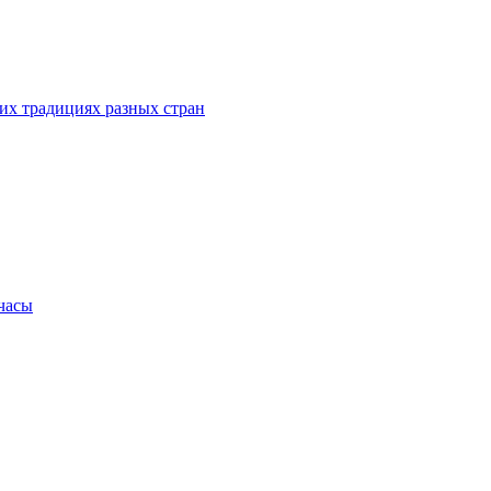
их традициях разных стран
.часы