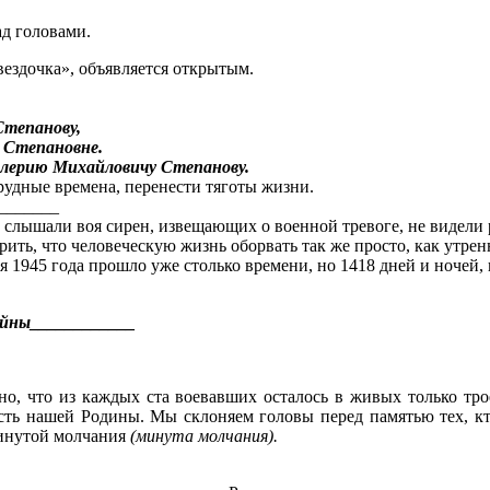
ад головами.
ездочка», объявляется открытым.
Степанову,
 Степановне.
алерию Михайловичу Степанову.
трудные времена, перенести тяготы жизни.
_______
 слышали воя сирен, извещающих о военной тревоге, не видели
ть, что человеческую жизнь оборвать так же просто, как утренн
 1945 года прошло уже столько времени, но 1418 дней и ночей,
ойны____________
ано, что из каждых ста воевавших осталось в живых только тр
сть нашей Родины. Мы склоняем головы перед памятью тех, кто
минутой молчания
(минута молчания).