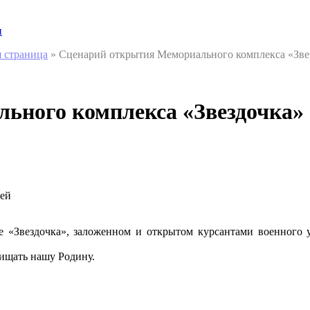
и
я страница
»
Сценарий открытия Мемориального комплекса «Зве
ьного комплекса «Звездочка»
тей
ере «Звездочка», заложенном и открытом курсантами военног
щищать нашу Родину.