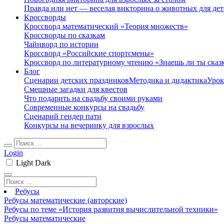
Правда или нет — веселая викторина о животных для дет
Кроссворды
Кроссворд математический «Теория множеств»
Кроссворды по сказкам
Чайнворд по истории
Кроссворд «Российские спортсмены»
Кроссворд по литературному чтению «Знаешь ли ты сказ
Блог
Сценарии детских праздников
Методика и дидактика
Урок
Смешные загадки для квестов
Что подарить на свадьбу своими руками
Современные конкурсы на свадьбу
Сценарий гендер пати
Конкурсы на вечеринку для взрослых
Login
Light
Dark
Ребусы
Ребусы математические (авторские)
Ребусы по теме «История развития вычислительной техники»
Ребусы математические