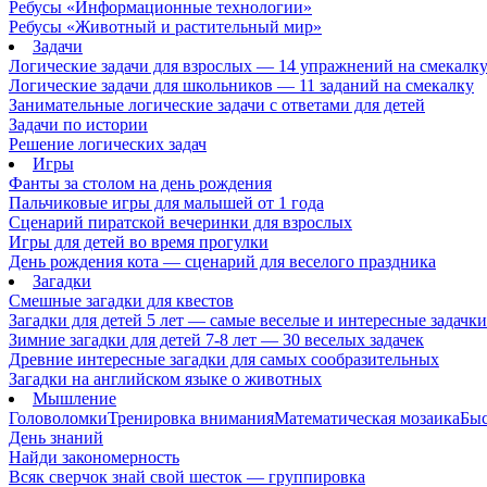
Ребусы «Информационные технологии»
Ребусы «Животный и растительный мир»
Задачи
Логические задачи для взрослых — 14 упражнений на смекалк
Логические задачи для школьников — 11 заданий на смекалку
Занимательные логические задачи с ответами для детей
Задачи по истории
Решение логических задач
Игры
Фанты за столом на день рождения
Пальчиковые игры для малышей от 1 года
Сценарий пиратской вечеринки для взрослых
Игры для детей во время прогулки
День рождения кота — сценарий для веселого праздника
Загадки
Смешные загадки для квестов
Загадки для детей 5 лет — самые веселые и интересные задачки 
Зимние загадки для детей 7-8 лет — 30 веселых задачек
Древние интересные загадки для самых сообразительных
Загадки на английском языке о животных
Мышление
Головоломки
Тренировка внимания
Математическая мозаика
Быс
День знаний
Найди закономерность
Всяк сверчок знай свой шесток — группировка