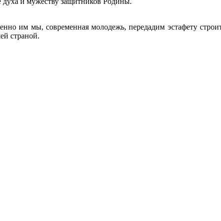
 духа и мужеству защитников Родины.
нно им мы, современная молодежь, передадим эстафету строит
шей страной.