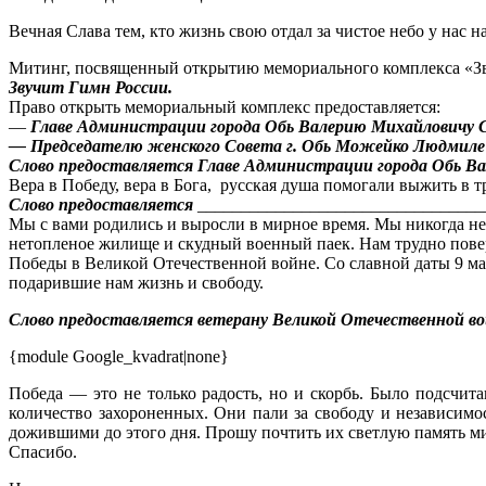
Вечная Слава тем, кто жизнь свою отдал за чистое небо у нас н
Митинг, посвященный открытию мемориального комплекса «Зв
Звучит Гимн России.
Право открыть мемориальный комплекс предоставляется:
—
Главе Администрации города Обь Валерию Михайловичу 
— Председателю женского Совета г. Обь Можейко Людмиле
Слово предоставляется Главе Администрации города Обь В
Вера в Победу, вера в Бога, русская душа помогали выжить в 
Слово предоставляется
_________________________________
Мы с вами родились и выросли в мирное время. Мы никогда не
нетопленое жилище и скудный военный паек. Нам трудно повери
Победы в Великой Отечественной войне. Со славной даты 9 мая
подарившие нам жизнь и свободу.
Слово предоставляется ветерану Великой Отечественной в
{module Google_kvadrat|none}
Победа — это не только радость, но и скорбь. Было подсчит
количество захороненных. Они пали за свободу и независимо
дожившими до этого дня. Прошу почтить их светлую память 
Спасибо.