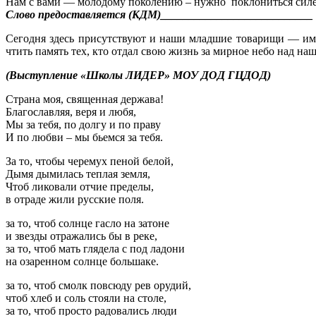
Нам с вами — молодому поколению – нужно поклониться силе
Слово предоставляется (КДМ)___________________________
Сегодня здесь присутствуют и наши младшие товарищи — име
чтить память тех, кто отдал свою жизнь за мирное небо над на
(Выступление «Школы ЛИДЕР» МОУ ДОД ГЦДОД)
Страна моя, священная держава!
Благославляя, веря и любя,
Мы за тебя, по долгу и по праву
И по любви – мы бьемся за тебя.
За то, чтобы черемух пеной белой,
Дымя дымилась теплая земля,
Чтоб ликовали отчие пределы,
в отраде жили русские поля.
за то, чтоб солнце гасло на затоне
и звезды отражались бы в реке,
за то, чтоб мать глядела с под ладони
на озаренном солнце большаке.
за то, чтоб смолк повсюду рев орудий,
чтоб хлеб и соль стояли на столе,
за то, чтоб просто радовались люди