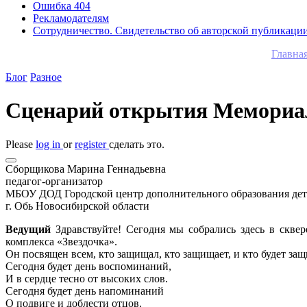
Ошибка 404
Рекламодателям
Сотрудничество. Свидетельство об авторской публикаци
Главна
Блог
Разное
Сценарий открытия Мемориал
Please
log in
or
register
сделать это.
Сборщикова Марина Геннадьевна
педагог-организатор
МБОУ ДОД Городской центр дополнительного образования де
г. Обь Новосибирской области
Ведущий
Здравствуйте! Сегодня мы собрались здесь в скв
комплекса «Звездочка».
Он посвящен всем, кто защищал, кто защищает, и кто будет за
Сегодня будет день воспоминаний,
И в сердце тесно от высоких слов.
Сегодня будет день напоминаний
О подвиге и доблести отцов.