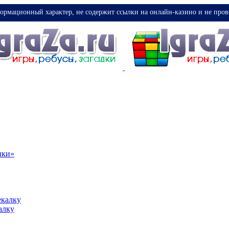
ормационный характер, не содержит ссылки на онлайн-казино и не пров
ики»
екалку
алку