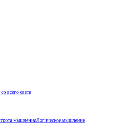
у
со всего света
трота мышления
Логическое мышление