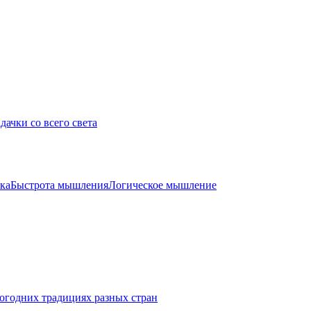
дачки со всего света
ка
Быстрота мышления
Логическое мышление
огодних традициях разных стран