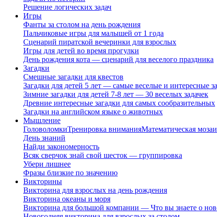
Решение логических задач
Игры
Фанты за столом на день рождения
Пальчиковые игры для малышей от 1 года
Сценарий пиратской вечеринки для взрослых
Игры для детей во время прогулки
День рождения кота — сценарий для веселого праздника
Загадки
Смешные загадки для квестов
Загадки для детей 5 лет — самые веселые и интересные за
Зимние загадки для детей 7-8 лет — 30 веселых задачек
Древние интересные загадки для самых сообразительных
Загадки на английском языке о животных
Мышление
Головоломки
Тренировка внимания
Математическая мозаи
День знаний
Найди закономерность
Всяк сверчок знай свой шесток — группировка
Убери лишнее
Фразы близкие по значению
Викторины
Викторина для взрослых на день рождения
Викторина океаны и моря
Викторина для большой компании — Что вы знаете о нов
Новогодняя викторина для взрослых за столом