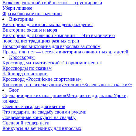
Всяк сверчок знай свой шесток — группировка
Убери лишнее
Фразы близкие по значению
Викторины
Викторина для взрослых на день рождения
Викторина океаны и моря
Викторина для большой компании — Что вы знаете о
новогодних традициях разных стран
Новогодняя викторина для взрослых за столом
Правда или нет — веселая викторина о животных для детей
Кроссворды
Кроссворд математический «Теория множеств»
Кроссворды по сказкам
Чайнворд по истории
Кроссворд «Российские спортсмены»
Кроссворд по литературному чтению «Знаешь ли ты сказки?»
Блог
Сценарии детских праздников
Методика и дидактика
Уроки,
кл.часы
Смешные загадки для квестов
Что подарить на свадьбу своими руками
Современные конкурсы на свадьбу
Сценарий гендер пати
Конкурсы на вечеринку для взрослых