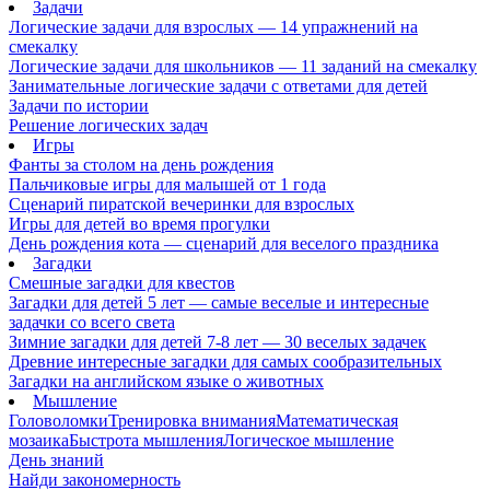
Задачи
Логические задачи для взрослых — 14 упражнений на
смекалку
Логические задачи для школьников — 11 заданий на смекалку
Занимательные логические задачи с ответами для детей
Задачи по истории
Решение логических задач
Игры
Фанты за столом на день рождения
Пальчиковые игры для малышей от 1 года
Сценарий пиратской вечеринки для взрослых
Игры для детей во время прогулки
День рождения кота — сценарий для веселого праздника
Загадки
Смешные загадки для квестов
Загадки для детей 5 лет — самые веселые и интересные
задачки со всего света
Зимние загадки для детей 7-8 лет — 30 веселых задачек
Древние интересные загадки для самых сообразительных
Загадки на английском языке о животных
Мышление
Головоломки
Тренировка внимания
Математическая
мозаика
Быстрота мышления
Логическое мышление
День знаний
Найди закономерность