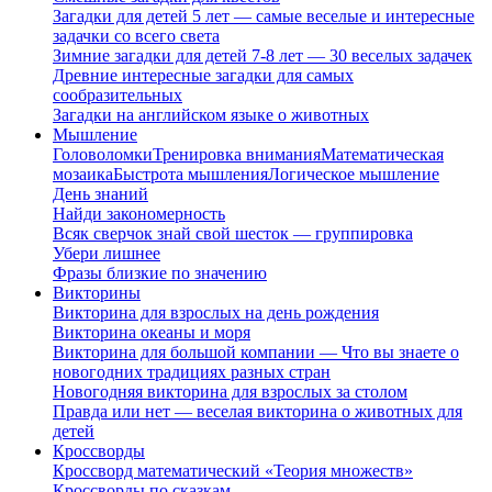
Загадки для детей 5 лет — самые веселые и интересные
задачки со всего света
Зимние загадки для детей 7-8 лет — 30 веселых задачек
Древние интересные загадки для самых
сообразительных
Загадки на английском языке о животных
Мышление
Головоломки
Тренировка внимания
Математическая
мозаика
Быстрота мышления
Логическое мышление
День знаний
Найди закономерность
Всяк сверчок знай свой шесток — группировка
Убери лишнее
Фразы близкие по значению
Викторины
Викторина для взрослых на день рождения
Викторина океаны и моря
Викторина для большой компании — Что вы знаете о
новогодних традициях разных стран
Новогодняя викторина для взрослых за столом
Правда или нет — веселая викторина о животных для
детей
Кроссворды
Кроссворд математический «Теория множеств»
Кроссворды по сказкам