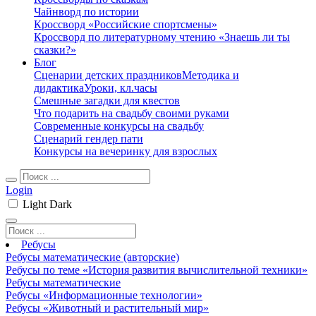
Чайнворд по истории
Кроссворд «Российские спортсмены»
Кроссворд по литературному чтению «Знаешь ли ты
сказки?»
Блог
Сценарии детских праздников
Методика и
дидактика
Уроки, кл.часы
Смешные загадки для квестов
Что подарить на свадьбу своими руками
Современные конкурсы на свадьбу
Сценарий гендер пати
Конкурсы на вечеринку для взрослых
Login
Light
Dark
Ребусы
Ребусы математические (авторские)
Ребусы по теме «История развития вычислительной техники»
Ребусы математические
Ребусы «Информационные технологии»
Ребусы «Животный и растительный мир»