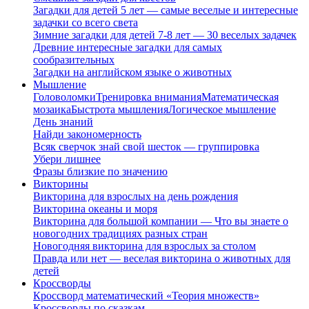
Загадки для детей 5 лет — самые веселые и интересные
задачки со всего света
Зимние загадки для детей 7-8 лет — 30 веселых задачек
Древние интересные загадки для самых
сообразительных
Загадки на английском языке о животных
Мышление
Головоломки
Тренировка внимания
Математическая
мозаика
Быстрота мышления
Логическое мышление
День знаний
Найди закономерность
Всяк сверчок знай свой шесток — группировка
Убери лишнее
Фразы близкие по значению
Викторины
Викторина для взрослых на день рождения
Викторина океаны и моря
Викторина для большой компании — Что вы знаете о
новогодних традициях разных стран
Новогодняя викторина для взрослых за столом
Правда или нет — веселая викторина о животных для
детей
Кроссворды
Кроссворд математический «Теория множеств»
Кроссворды по сказкам