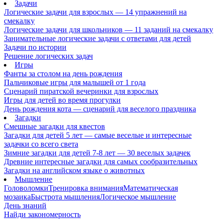
Задачи
Логические задачи для взрослых — 14 упражнений на
смекалку
Логические задачи для школьников — 11 заданий на смекалку
Занимательные логические задачи с ответами для детей
Задачи по истории
Решение логических задач
Игры
Фанты за столом на день рождения
Пальчиковые игры для малышей от 1 года
Сценарий пиратской вечеринки для взрослых
Игры для детей во время прогулки
День рождения кота — сценарий для веселого праздника
Загадки
Смешные загадки для квестов
Загадки для детей 5 лет — самые веселые и интересные
задачки со всего света
Зимние загадки для детей 7-8 лет — 30 веселых задачек
Древние интересные загадки для самых сообразительных
Загадки на английском языке о животных
Мышление
Головоломки
Тренировка внимания
Математическая
мозаика
Быстрота мышления
Логическое мышление
День знаний
Найди закономерность