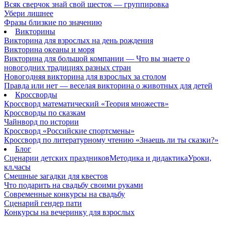
Всяк сверчок знай свой шесток — группировка
Убери лишнее
Фразы близкие по значению
Викторины
Викторина для взрослых на день рождения
Викторина океаны и моря
Викторина для большой компании — Что вы знаете о
новогодних традициях разных стран
Новогодняя викторина для взрослых за столом
Правда или нет — веселая викторина о животных для детей
Кроссворды
Кроссворд математический «Теория множеств»
Кроссворды по сказкам
Чайнворд по истории
Кроссворд «Российские спортсмены»
Кроссворд по литературному чтению «Знаешь ли ты сказки?»
Блог
Сценарии детских праздников
Методика и дидактика
Уроки,
кл.часы
Смешные загадки для квестов
Что подарить на свадьбу своими руками
Современные конкурсы на свадьбу
Сценарий гендер пати
Конкурсы на вечеринку для взрослых