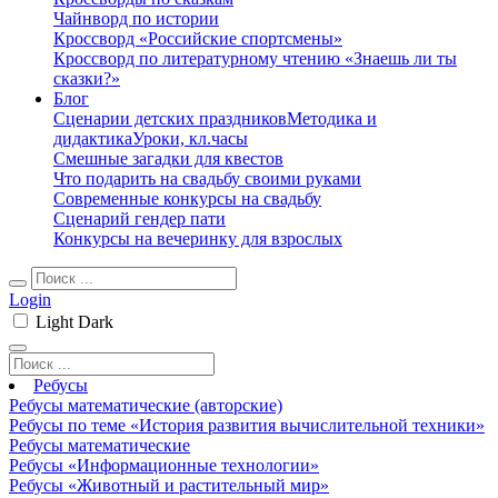
Чайнворд по истории
Кроссворд «Российские спортсмены»
Кроссворд по литературному чтению «Знаешь ли ты
сказки?»
Блог
Сценарии детских праздников
Методика и
дидактика
Уроки, кл.часы
Смешные загадки для квестов
Что подарить на свадьбу своими руками
Современные конкурсы на свадьбу
Сценарий гендер пати
Конкурсы на вечеринку для взрослых
Login
Light
Dark
Ребусы
Ребусы математические (авторские)
Ребусы по теме «История развития вычислительной техники»
Ребусы математические
Ребусы «Информационные технологии»
Ребусы «Животный и растительный мир»