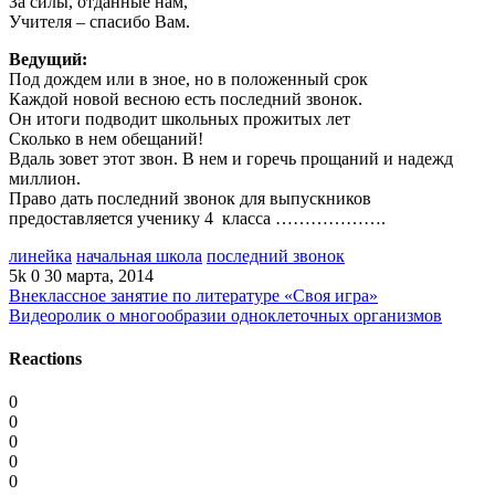
За силы, отданные нам,
Учителя – спасибо Вам.
Ведущий:
Под дождем или в зное, но в положенный срок
Каждой новой весною есть последний звонок.
Он итоги подводит школьных прожитых лет
Сколько в нем обещаний!
Вдаль зовет этот звон. В нем и горечь прощаний и надежд
миллион.
Право дать последний звонок для выпускников
предоставляется ученику 4 класса ……………….
линейка
начальная школа
последний звонок
5k
0
30 марта, 2014
Внеклассное занятие по литературе «Своя игра»
Видеоролик о многообразии одноклеточных организмов
Reactions
0
0
0
0
0