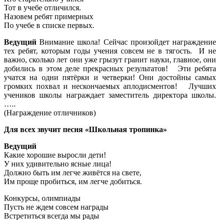
Тот в учебе отличился.
Назовем ребят примерных
По учебе в списке первых.
Ведущий
Внимание школа! Сейчас произойдет награждение
тех ребят, которым годы учения совсем не в тягость. И не
важно, сколько лет они уже грызут гранит науки, главное, они
добились в этом деле прекрасных результатов! Эти ребята
учатся на одни пятёрки и четверки! Они достойны самых
громких похвал и нескончаемых аплодисментов! Лучших
учеников школы награждает заместитель директора школы.
…..
(Награждение отличников)
Для всех звучит песня «Школьная тропинка»
Ведущий
Какие хорошие выросли дети!
У них удивительно ясные лица!
Должно быть им легче живётся на свете,
Им проще пробиться, им легче добиться.
Конкурсы, олимпиады
Пусть не ждем совсем награды
Встретиться всегда мы рады