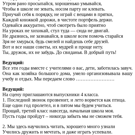
Утром рано просыпайся, хорошенько умывайся,
Чтобы в школе не зевать, носом парту не клевать.
Приучай себя к порядку, не играй с вещами в прятки,
Каждой книжкой дорожи, в чистоте портфель держи.
Одевайся аккуратно, чтоб смотреть было приятно
На уроках не хихикай, стул туда — сюда не двигай.
Не дразнись, не зазнавайся, в школе всем помочь старайся
Зря не хмурься, будь смелей и найдешь себе друзей.
Вот и все наши советы, их мудрей и проще нету.
Ты, дружок, их не забудь. До свиданья. В добрый путь!
Ведущий:
Все эти годы вместе с учителями о вас, дети, заботилась завуч.
Она как хозяйка большого дома, умело организовывала вашу
учебу и отдых. Мы передаем слово ……………………
Ведущий:
На сцену приглашаются выпускники 4 класса.
1. Последний звонок прозвенит, и лето ворвется как птица.
Еще один год пролетел, и в пятом мы будем учиться.
Прощай, третий класс навсегда, начальная школа моя.
Пусть годы пройдут – никогда забыть мы не сможем тебя.
2. Мы здесь научились читать, хорошего много узнали
Учились дружить и мечтать, и даже играть успевали.