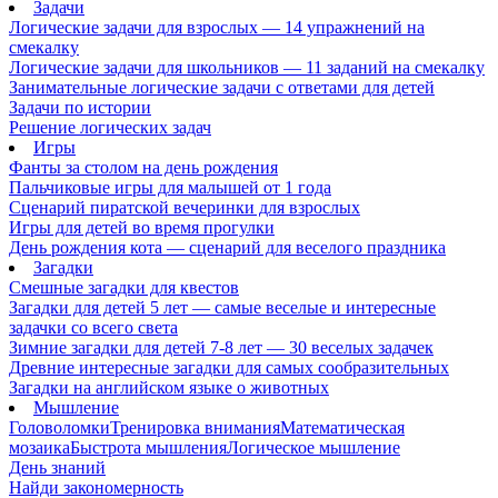
Задачи
Логические задачи для взрослых — 14 упражнений на
смекалку
Логические задачи для школьников — 11 заданий на смекалку
Занимательные логические задачи с ответами для детей
Задачи по истории
Решение логических задач
Игры
Фанты за столом на день рождения
Пальчиковые игры для малышей от 1 года
Сценарий пиратской вечеринки для взрослых
Игры для детей во время прогулки
День рождения кота — сценарий для веселого праздника
Загадки
Смешные загадки для квестов
Загадки для детей 5 лет — самые веселые и интересные
задачки со всего света
Зимние загадки для детей 7-8 лет — 30 веселых задачек
Древние интересные загадки для самых сообразительных
Загадки на английском языке о животных
Мышление
Головоломки
Тренировка внимания
Математическая
мозаика
Быстрота мышления
Логическое мышление
День знаний
Найди закономерность