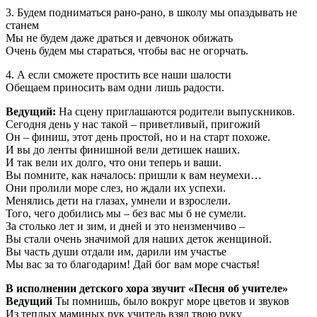
3. Будем подниматься рано-рано, в школу мы опаздывать не
станем
Мы не будем даже драться и девчонок обижать
Очень будем мы стараться, чтобы вас не огорчать.
4. А если сможете простить все наши шалости
Обещаем приносить вам одни лишь радости.
Ведущий:
На сцену приглашаются родители выпускников.
Сегодня день у нас такой – приветливый, пригожий
Он – финиш, этот день простой, но и на старт похоже.
И вы до ленты финишной вели детишек наших.
И так вели их долго, что они теперь и ваши.
Вы помните, как началось: пришли к вам неумехи…
Они пролили море слез, но ждали их успехи.
Менялись дети на глазах, умнели и взрослели.
Того, чего добились мы – без вас мы б не сумели.
За столько лет и зим, и дней и это неизменчиво –
Вы стали очень значимой для наших деток женщиной.
Вы часть души отдали им, дарили им участье
Мы вас за то благодарим! Дай бог вам море счастья!
В исполнении детского хора звучит «Песня об учителе»
Ведущий
Ты помнишь, было вокруг море цветов и звуков
Из теплых маминых рук учитель взял твою руку