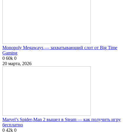
Monopoly Megaways — захватывающий слот от Big Time
Gaming
0
60k
0
20 марта, 2026
Marvel’s Spider-Man 2 вышел в Steam — как получить игру
бесплатно
0
42k
0