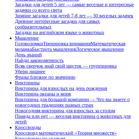
Загадки для детей 5 лет — самые веселые и интересные
задачки со всего света
Зимние загадки для детей 7-8 лет — 30 веселых задачек
Древние интересные загадки для самых
сообразительных
Загадки на английском языке о животных
Мышление
Головоломки
Тренировка внимания
Математическая
мозаика
Быстрота мышления
Логическое мышление
День знаний
Найди закономерность
Всяк сверчок знай свой шесток — группировка
Убери лишнее
Фразы близкие по значению
Викторины
Викторина для взрослых на день рождения
Викторина океаны и моря
Викторина для большой компании — Что вы знаете о
новогодних традициях разных стран
Новогодняя викторина для взрослых за столом
Правда или нет — веселая викторина о животных для
детей
Кроссворды
Кроссворд математический «Теория множеств»
Кроссворды по сказкам