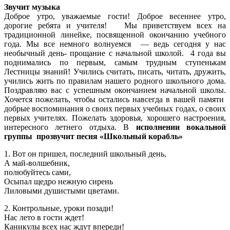
Звучит музыка
Доброе утро, уважаемые гости! Доброе весеннее утро,
дорогие ребята и учителя! Мы приветствуем всех на
традиционной линейке, посвященной окончанию учебного
года. Мы все немного волнуемся — ведь сегодня у нас
необычный день- прощание с начальной школой. 4 года вы
поднимались по первым, самым трудным ступенькам
Лестницы знаний! Учились считать, писать, читать, дружить,
учились жить по правилам нашего родного школьного дома.
Поздравляю вас с успешным окончанием начальной школы.
Хочется пожелать, чтобы остались навсегда в вашей памяти
добрые воспоминания о своих первых учебных годах, о своих
первых учителях. Пожелать здоровья, хорошего настроения,
интересного летнего отдыха. В
исполнении вокальной
группы прозвучит песня «Школьный корабль»
1. Вот он пришел, последний школьный день,
А май-волшебник,
полюбуйтесь сами,
Осыпал щедро нежную сирень
Лиловыми душистыми цветами.
2. Контрольные, уроки позади!
Нас лето в гости ждет!
Каникулы всех нас ждут впереди!