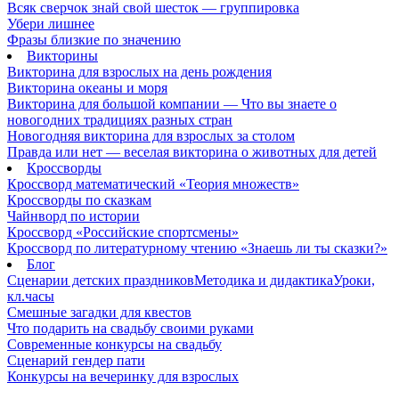
Всяк сверчок знай свой шесток — группировка
Убери лишнее
Фразы близкие по значению
Викторины
Викторина для взрослых на день рождения
Викторина океаны и моря
Викторина для большой компании — Что вы знаете о
новогодних традициях разных стран
Новогодняя викторина для взрослых за столом
Правда или нет — веселая викторина о животных для детей
Кроссворды
Кроссворд математический «Теория множеств»
Кроссворды по сказкам
Чайнворд по истории
Кроссворд «Российские спортсмены»
Кроссворд по литературному чтению «Знаешь ли ты сказки?»
Блог
Сценарии детских праздников
Методика и дидактика
Уроки,
кл.часы
Смешные загадки для квестов
Что подарить на свадьбу своими руками
Современные конкурсы на свадьбу
Сценарий гендер пати
Конкурсы на вечеринку для взрослых