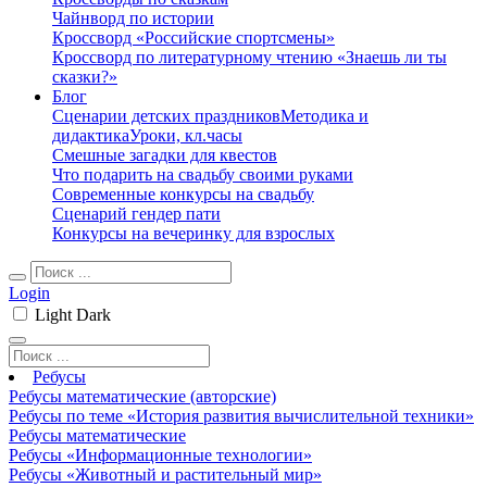
Чайнворд по истории
Кроссворд «Российские спортсмены»
Кроссворд по литературному чтению «Знаешь ли ты
сказки?»
Блог
Сценарии детских праздников
Методика и
дидактика
Уроки, кл.часы
Смешные загадки для квестов
Что подарить на свадьбу своими руками
Современные конкурсы на свадьбу
Сценарий гендер пати
Конкурсы на вечеринку для взрослых
Login
Light
Dark
Ребусы
Ребусы математические (авторские)
Ребусы по теме «История развития вычислительной техники»
Ребусы математические
Ребусы «Информационные технологии»
Ребусы «Животный и растительный мир»