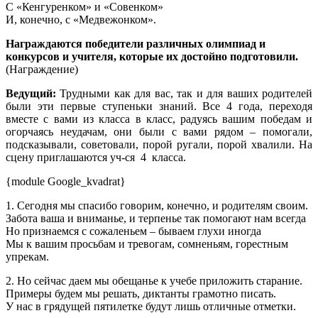
С «Кенгуренком» и «Совенком»
И, конечно, с «Медвежонком».
Награждаются победители различных олимпиад и
конкурсов и учителя, которые их достойно подготовили.
(Награждение)
Ведущий:
Трудными как для вас, так и для ваших родителей
были эти первые ступеньки знаний. Все 4 года, переходя
вместе с вами из класса в класс, радуясь вашим победам и
огорчаясь неудачам, они были с вами рядом – помогали,
подсказывали, советовали, порой ругали, порой хвалили. На
сцену приглашаются уч-ся 4 класса.
{module Google_kvadrat}
1. Сегодня мы спасибо говорим, конечно, и родителям своим.
Забота ваша и вниманье, и терпенье так помогают нам всегда
Но признаемся с сожаленьем – бываем глухи иногда
Мы к вашим просьбам и тревогам, сомненьям, горестным
упрекам.
2. Но сейчас даем мы обещанье к учебе приложить старание.
Примеры будем мы решать, диктанты грамотно писать.
У нас в грядущей пятилетке будут лишь отличные отметки.