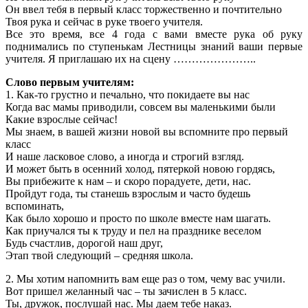
Он ввел тебя в первый класс торжественно и почтительно
Твоя рука и сейчас в руке твоего учителя.
Все это время, все 4 года с вами вместе рука об руку
поднимались по ступенькам Лестницы знаний ваши первые
учителя. Я приглашаю их на сцену …………………..
Слово первым учителям:
1. Как-то грустно и печально, что покидаете вы нас
Когда вас мамы приводили, совсем вы маленькими были
Какие взрослые сейчас!
Мы знаем, в вашей жизни новой вы вспомните про первый
класс
И наше ласковое слово, а иногда и строгий взгляд.
И может быть в осенний холод, пятеркой новою гордясь,
Вы прибежите к нам – и скоро порадуете, дети, нас.
Пройдут года, ты станешь взрослым и часто будешь
вспоминать,
Как было хорошо и просто по школе вместе нам шагать.
Как приучался ты к труду и пел на празднике веселом
Будь счастлив, дорогой наш друг,
Этап твой следующий – средняя школа.
2. Мы хотим напомнить вам еще раз о том, чему вас учили.
Вот пришел желанный час – ты зачислен в 5 класс.
Ты, дружок, послушай нас. Мы даем тебе наказ.