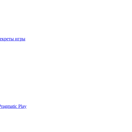
секреты игры
ragmatic Play