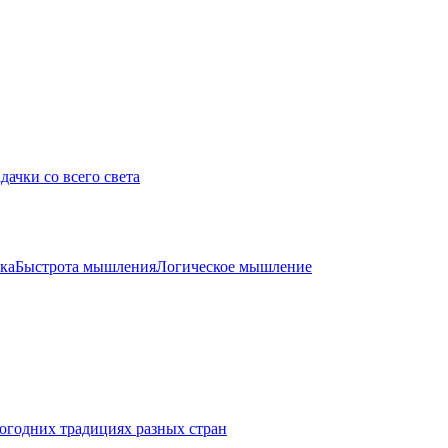
дачки со всего света
ка
Быстрота мышления
Логическое мышление
огодних традициях разных стран