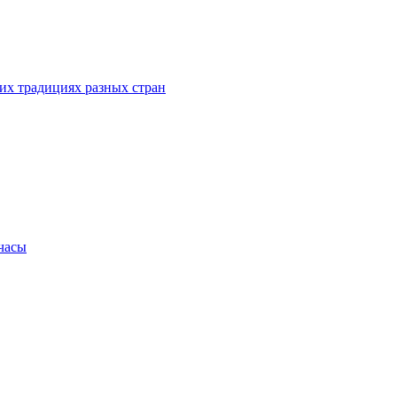
их традициях разных стран
.часы