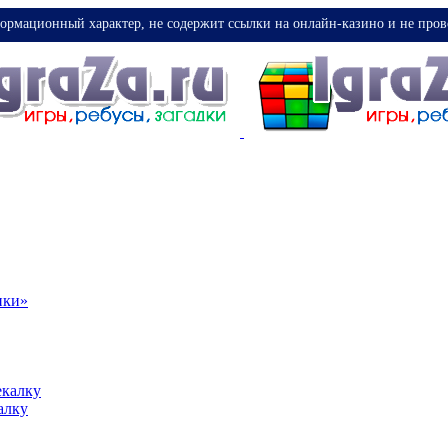
ормационный характер, не содержит ссылки на онлайн-казино и не пров
ики»
екалку
алку