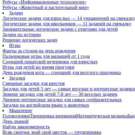
Ребусы «Информационные технологии»
Ребусы «Животный и растительный мир»
Задачи
Логические задачи для взрослых — 14 упражнений на смекалк
Логические задачи для школьников — 11 заданий на смекалку
Занимательные логические задачи с ответами для детей
Задачи по истории
Решение логических задач
Игры
Фанты за столом на день рождения
Пальчиковые игры для малышей от 1 года
Сценарий пиратской вечеринки для взрослых
Игры для детей во время прогулки
День рождения кота — сценарий для веселого праздника
Загадки
Смешные загадки для квестов
Загадки для детей 5 лет — самые веселые и интересные задачки 
Зимние загадки для детей 7-8 лет — 30 веселых задачек
Древние интересные загадки для самых сообразительных
Загадки на английском языке о животных
Мышление
Головоломки
Тренировка внимания
Математическая мозаика
Быс
День знаний
Найди закономерность
Всяк сверчок знай свой шесток — группировка