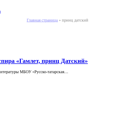
и
Главная страница
»
принц датский
спира «Гамлет, принц Датский»
 литературы МБОУ «Русско-татарская…