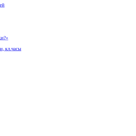
ей
ки?»
и, кл.часы