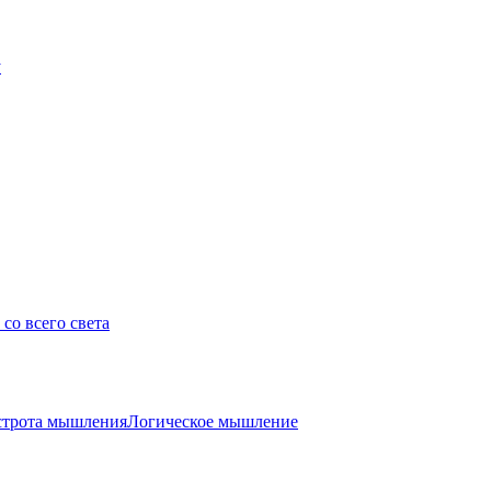
у
со всего света
трота мышления
Логическое мышление