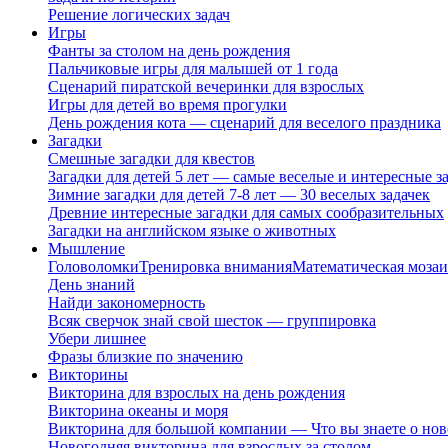
Решение логических задач
Игры
Фанты за столом на день рождения
Пальчиковые игры для малышей от 1 года
Сценарий пиратской вечеринки для взрослых
Игры для детей во время прогулки
День рождения кота — сценарий для веселого праздника
Загадки
Смешные загадки для квестов
Загадки для детей 5 лет — самые веселые и интересные за
Зимние загадки для детей 7-8 лет — 30 веселых задачек
Древние интересные загадки для самых сообразительных
Загадки на английском языке о животных
Мышление
Головоломки
Тренировка внимания
Математическая мозаи
День знаний
Найди закономерность
Всяк сверчок знай свой шесток — группировка
Убери лишнее
Фразы близкие по значению
Викторины
Викторина для взрослых на день рождения
Викторина океаны и моря
Викторина для большой компании — Что вы знаете о нов
Новогодняя викторина для взрослых за столом