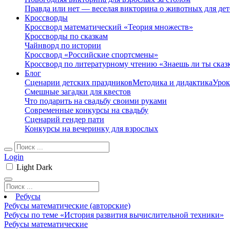
Правда или нет — веселая викторина о животных для дет
Кроссворды
Кроссворд математический «Теория множеств»
Кроссворды по сказкам
Чайнворд по истории
Кроссворд «Российские спортсмены»
Кроссворд по литературному чтению «Знаешь ли ты сказ
Блог
Сценарии детских праздников
Методика и дидактика
Урок
Смешные загадки для квестов
Что подарить на свадьбу своими руками
Современные конкурсы на свадьбу
Сценарий гендер пати
Конкурсы на вечеринку для взрослых
Login
Light
Dark
Ребусы
Ребусы математические (авторские)
Ребусы по теме «История развития вычислительной техники»
Ребусы математические