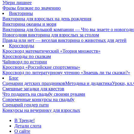
Убери лишнее
Фразы близкие по значению
Викторины
Викторина для взрослых на день рождения
Викторина океаны и моря
Викторина для большой компании — Что вы знаете о новогодн
Новогодняя викторина для взрослых за столом
Правда или нет — веселая викторина о животных для детей
Кроссворды
Кроссворд математический «Теория множеств»
Кроссворды по сказкам
Чайнворд по истории
Кроссворд «Российские спортсмены»
Кроссворд по литературному чтению «Знаешь ли ты сказки?»
Блог
Сценарии детских праздников
Методика и дидактика
Уроки, кл
Смешные загадки для квестов
Что подарить на свадьбу своими руками
Современные конкурсы на свадьбу
Сценарий гендер пати
Конкурсы на вечеринку для взрослых
В Тренде!
Детали слота
О сайте