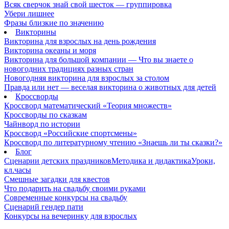
Всяк сверчок знай свой шесток — группировка
Убери лишнее
Фразы близкие по значению
Викторины
Викторина для взрослых на день рождения
Викторина океаны и моря
Викторина для большой компании — Что вы знаете о
новогодних традициях разных стран
Новогодняя викторина для взрослых за столом
Правда или нет — веселая викторина о животных для детей
Кроссворды
Кроссворд математический «Теория множеств»
Кроссворды по сказкам
Чайнворд по истории
Кроссворд «Российские спортсмены»
Кроссворд по литературному чтению «Знаешь ли ты сказки?»
Блог
Сценарии детских праздников
Методика и дидактика
Уроки,
кл.часы
Смешные загадки для квестов
Что подарить на свадьбу своими руками
Современные конкурсы на свадьбу
Сценарий гендер пати
Конкурсы на вечеринку для взрослых