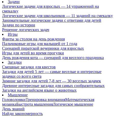
Задачи
Логические задачи для взрослых — 14 упражнений на
смекалку
Логические задачи для школьников — 11 заданий на смекалку
Занимательные логические задачи с ответами для детей
Задачи по истории
Решение логических задач
Игры
Фанты за столом на день рождения
Пальчиковые игры для малышей от 1 года
Сценарий пиратской вечеринки для взрослых
Игры для детей во время прогулки
День рождения кота — сценарий для веселого праздника
Загадки
Смешные загадки для квестов
Загадки для детей 5 лет — самые веселые и интересные
задачки со всего света
Зимние загадки для детей 7-8 лет — 30 веселых задачек
Древние интересные загадки для самых сообразительных
Загадки на английском языке о животных
Мышление
Головоломки
Тренировка внимания
Математическая
мозаика
Быстрота мышления
Логическое мышление
День знаний
Найди закономерность