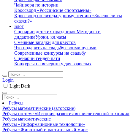
Чайнворд по истории
Кроссворд «Российские спортсмены»
Кроссворд по литературному чтению «Знаешь ли ты
сказки?»
Блог
Сценарии детских праздников
Методика и
дидактика
Уроки, кл.часы
Смешные загадки для квестов
Что подарить на свадьбу своими руками
Современные конкурсы на свадьбу
Сценарий гендер пати
Конкурсы на вечеринку для взрослых
Login
Light
Dark
Ребусы
Ребусы математические (авторские)
Ребусы по теме «История развития вычислительной техники»
Ребусы математические
Ребусы «Информационные технологии»
Ребусы «Животный и растительный мир»