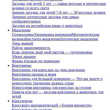
Загадки для детей 5 лет — самые веселые и интересные
задачки со всего света
Зимние загадки для детей 7-8 лет — 30 веселых задачек
Древние интересные загадки для самых
сообразительных
Загадки на английском языке о животных
Мышление
Головоломки
Тренировка внимания
Математическая
мозаика
Быстрота мышления
Логическое мышление
День знаний
Найди закономерность
Всяк сверчок знай свой шесток — группировка
Убери лишнее
Фразы близкие по значению
Викторины
Викторина для взрослых на день рождения
Викторина океаны и моря
Викторина для большой компании — Что вы знаете о
новогодних традициях разных стран
Новогодняя викторина для взрослых за столом
Правда или нет — веселая викторина о животных для
детей
Кроссворды
Кроссворд математический «Теория множеств»
Кроссворды по сказкам