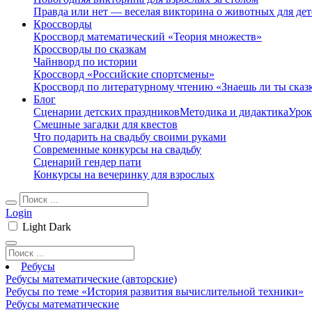
Правда или нет — веселая викторина о животных для дет
Кроссворды
Кроссворд математический «Теория множеств»
Кроссворды по сказкам
Чайнворд по истории
Кроссворд «Российские спортсмены»
Кроссворд по литературному чтению «Знаешь ли ты сказ
Блог
Сценарии детских праздников
Методика и дидактика
Урок
Смешные загадки для квестов
Что подарить на свадьбу своими руками
Современные конкурсы на свадьбу
Сценарий гендер пати
Конкурсы на вечеринку для взрослых
Login
Light
Dark
Ребусы
Ребусы математические (авторские)
Ребусы по теме «История развития вычислительной техники»
Ребусы математические