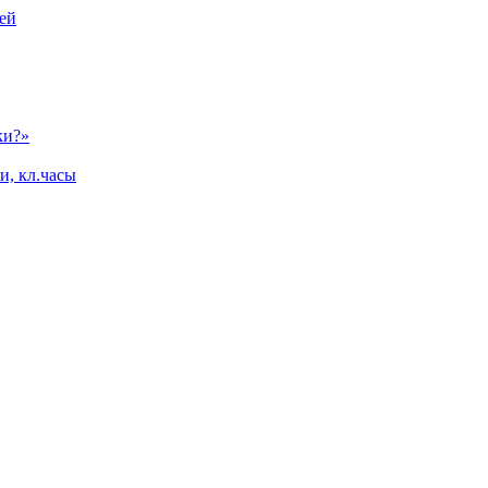
ей
ки?»
и, кл.часы