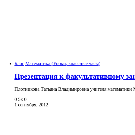
Блог
Математика (Уроки, классные часы)
Презентация к факультативному зан
Плотникова Татьяна Владимировна учителя математик
0
5k
0
1 сентября, 2012