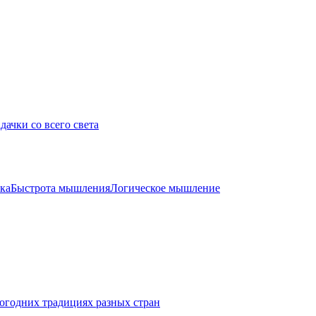
дачки со всего света
ка
Быстрота мышления
Логическое мышление
огодних традициях разных стран