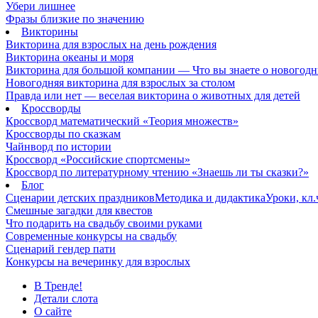
Убери лишнее
Фразы близкие по значению
Викторины
Викторина для взрослых на день рождения
Викторина океаны и моря
Викторина для большой компании — Что вы знаете о новогодн
Новогодняя викторина для взрослых за столом
Правда или нет — веселая викторина о животных для детей
Кроссворды
Кроссворд математический «Теория множеств»
Кроссворды по сказкам
Чайнворд по истории
Кроссворд «Российские спортсмены»
Кроссворд по литературному чтению «Знаешь ли ты сказки?»
Блог
Сценарии детских праздников
Методика и дидактика
Уроки, кл
Смешные загадки для квестов
Что подарить на свадьбу своими руками
Современные конкурсы на свадьбу
Сценарий гендер пати
Конкурсы на вечеринку для взрослых
В Тренде!
Детали слота
О сайте