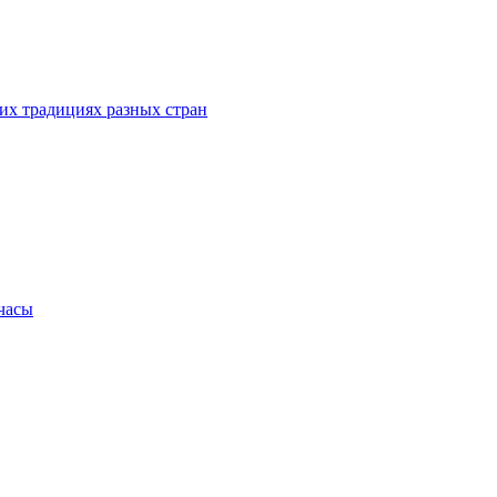
их традициях разных стран
.часы