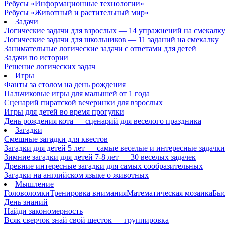
Ребусы «Информационные технологии»
Ребусы «Животный и растительный мир»
Задачи
Логические задачи для взрослых — 14 упражнений на смекалк
Логические задачи для школьников — 11 заданий на смекалку
Занимательные логические задачи с ответами для детей
Задачи по истории
Решение логических задач
Игры
Фанты за столом на день рождения
Пальчиковые игры для малышей от 1 года
Сценарий пиратской вечеринки для взрослых
Игры для детей во время прогулки
День рождения кота — сценарий для веселого праздника
Загадки
Смешные загадки для квестов
Загадки для детей 5 лет — самые веселые и интересные задачки 
Зимние загадки для детей 7-8 лет — 30 веселых задачек
Древние интересные загадки для самых сообразительных
Загадки на английском языке о животных
Мышление
Головоломки
Тренировка внимания
Математическая мозаика
Быс
День знаний
Найди закономерность
Всяк сверчок знай свой шесток — группировка