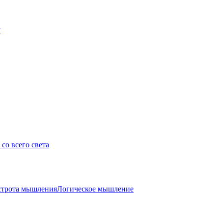
у
со всего света
трота мышления
Логическое мышление