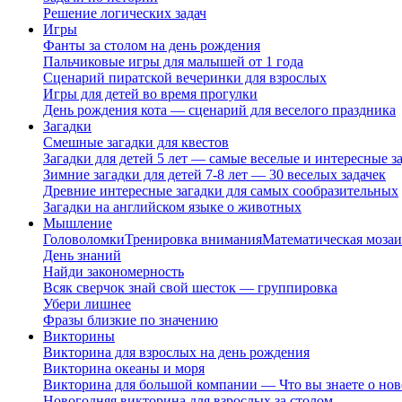
Решение логических задач
Игры
Фанты за столом на день рождения
Пальчиковые игры для малышей от 1 года
Сценарий пиратской вечеринки для взрослых
Игры для детей во время прогулки
День рождения кота — сценарий для веселого праздника
Загадки
Смешные загадки для квестов
Загадки для детей 5 лет — самые веселые и интересные за
Зимние загадки для детей 7-8 лет — 30 веселых задачек
Древние интересные загадки для самых сообразительных
Загадки на английском языке о животных
Мышление
Головоломки
Тренировка внимания
Математическая мозаи
День знаний
Найди закономерность
Всяк сверчок знай свой шесток — группировка
Убери лишнее
Фразы близкие по значению
Викторины
Викторина для взрослых на день рождения
Викторина океаны и моря
Викторина для большой компании — Что вы знаете о нов
Новогодняя викторина для взрослых за столом