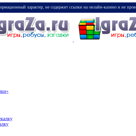
ормационный характер, не содержит ссылки на онлайн-казино и не пров
ики»
екалку
алку