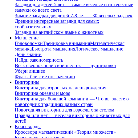
Загадки для детей 5 лет — самые веселые и интересные
задачки со всего света
Зимние загадки для детей 7-8 лет — 30 веселых задачек
Древние интересные загадки для самых
сообразительных
Загадки на английском языке о животных
Мышление
Головоломки
Тренировка внимания
Математическая
мозаика
Быстрота мышления
Логическое мышление
День знаний
Найди закономерность
Всяк сверчок знай свой шесток — группировка
Убери лишнее
Фразы близкие по значению
Викторины
Викторина для взрослых на день рождения
Викторина океаны и моря
Викторина для большой компании — Что вы знаете о
новогодних традициях разных стран
Новогодняя викторина для взрослых за столом
Правда или нет — веселая викторина о животных для
детей
Кроссворды
Кроссворд математический «Теория множеств»
Кроссворды по сказкам