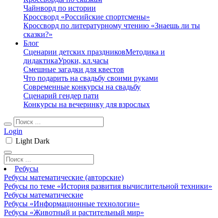
Чайнворд по истории
Кроссворд «Российские спортсмены»
Кроссворд по литературному чтению «Знаешь ли ты
сказки?»
Блог
Сценарии детских праздников
Методика и
дидактика
Уроки, кл.часы
Смешные загадки для квестов
Что подарить на свадьбу своими руками
Современные конкурсы на свадьбу
Сценарий гендер пати
Конкурсы на вечеринку для взрослых
Login
Light
Dark
Ребусы
Ребусы математические (авторские)
Ребусы по теме «История развития вычислительной техники»
Ребусы математические
Ребусы «Информационные технологии»
Ребусы «Животный и растительный мир»