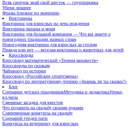
Всяк сверчок знай свой шесток — группировка
Убери лишнее
Фразы близкие по значению
Викторины
Викторина для взрослых на день рождения
Викторина океаны и моря
Викторина для большой компании — Что вы знаете о
новогодних традициях разных стран
Новогодняя викторина для взрослых за столом
Правда или нет — веселая викторина о животных для детей
Кроссворды
Кроссворд математический «Теория множеств»
Кроссворды по сказкам
Чайнворд по истории
Кроссворд «Российские спортсмены»
Кроссворд по литературному чтению «Знаешь ли ты сказки?»
Блог
Сценарии детских праздников
Методика и дидактика
Уроки,
кл.часы
Смешные загадки для квестов
Что подарить на свадьбу своими руками
Современные конкурсы на свадьбу
Сценарий гендер пати
Конкурсы на вечеринку для взрослых