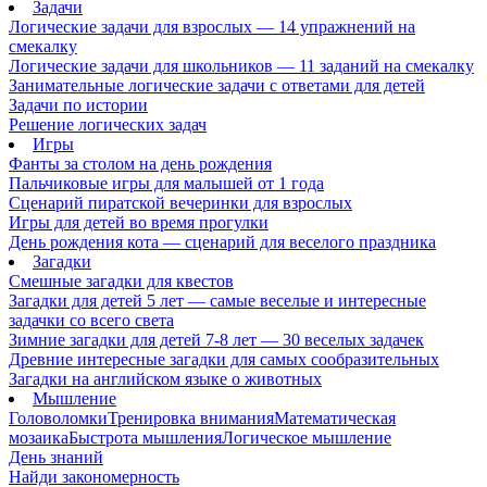
Задачи
Логические задачи для взрослых — 14 упражнений на
смекалку
Логические задачи для школьников — 11 заданий на смекалку
Занимательные логические задачи с ответами для детей
Задачи по истории
Решение логических задач
Игры
Фанты за столом на день рождения
Пальчиковые игры для малышей от 1 года
Сценарий пиратской вечеринки для взрослых
Игры для детей во время прогулки
День рождения кота — сценарий для веселого праздника
Загадки
Смешные загадки для квестов
Загадки для детей 5 лет — самые веселые и интересные
задачки со всего света
Зимние загадки для детей 7-8 лет — 30 веселых задачек
Древние интересные загадки для самых сообразительных
Загадки на английском языке о животных
Мышление
Головоломки
Тренировка внимания
Математическая
мозаика
Быстрота мышления
Логическое мышление
День знаний
Найди закономерность