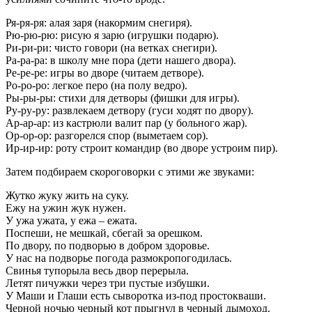
Ря-ря-ря: алая заря (накормим снегиря).
Рю-рю-рю: рисую я зарю (игрушки подарю).
Ри-ри-ри: чисто говори (на ветках снегири).
Ра-ра-ра: в школу мне пора (дети нашего двора).
Ре-ре-ре: игры во дворе (читаем детворе).
Ро-ро-ро: легкое перо (на полу ведро).
Ры-ры-ры: стихи для детворы (фишки для игры).
Ру-ру-ру: развлекаем детвору (гуси ходят по двору).
Ар-ар-ар: из кастрюли валит пар (у больного жар).
Ор-ор-ор: разгорелся спор (выметаем сор).
Ир-ир-ир: роту строит командир (во дворе устроим пир).
Затем подбираем скороговорки с этими же звуками:
Жутко жуку жить на суку.
Ежу на ужин жук нужен.
У ужа ужата, у ежа – ежата.
Поспеши, не мешкай, сбегай за орешком.
По двору, по подворью в добром здоровье.
У нас на подворье погода размокропогодилась.
Свинья тупорыла весь двор перерыла.
Летят пичужки через три пустые избушки.
У Маши и Глаши есть сыворотка из-под простокваши.
Черной ночью черный кот прыгнул в черный дымоход.