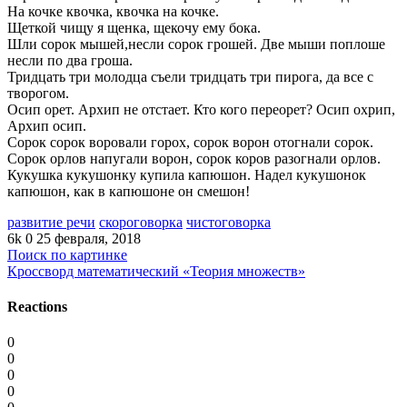
На кочке квочка, квочка на кочке.
Щеткой чищу я щенка, щекочу ему бока.
Шли сорок мышей,несли сорок грошей. Две мыши поплоше
несли по два гроша.
Тридцать три молодца съели тридцать три пирога, да все с
творогом.
Осип орет. Архип не отстает. Кто кого переорет? Осип охрип,
Архип осип.
Сорок сорок воровали горох, сорок ворон отогнали сорок.
Сорок орлов напугали ворон, сорок коров разогнали орлов.
Кукушка кукушонку купила капюшон. Надел кукушонок
капюшон, как в капюшоне он смешон!
развитие речи
скороговорка
чистоговорка
6k
0
25 февраля, 2018
Поиск по картинке
Кроссворд математический «Теория множеств»
Reactions
0
0
0
0