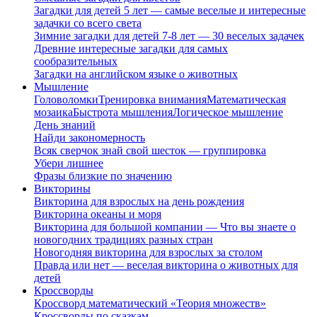
Загадки для детей 5 лет — самые веселые и интересные
задачки со всего света
Зимние загадки для детей 7-8 лет — 30 веселых задачек
Древние интересные загадки для самых
сообразительных
Загадки на английском языке о животных
Мышление
Головоломки
Тренировка внимания
Математическая
мозаика
Быстрота мышления
Логическое мышление
День знаний
Найди закономерность
Всяк сверчок знай свой шесток — группировка
Убери лишнее
Фразы близкие по значению
Викторины
Викторина для взрослых на день рождения
Викторина океаны и моря
Викторина для большой компании — Что вы знаете о
новогодних традициях разных стран
Новогодняя викторина для взрослых за столом
Правда или нет — веселая викторина о животных для
детей
Кроссворды
Кроссворд математический «Теория множеств»
Кроссворды по сказкам