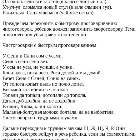
Ол-ол-ол: сели все за стол (в классе чистый пол).
Ул-ул-ул: сломался новый стул (в зале слышен гул).
Ыл-ыл-ыл: Саня уши мыл (чай уже остыл).
Прежде чем переходить к быстрому проговариванию
чистоговорок, ребенок должен запомнить скороговорку. Темп
произнесения убыстряется постепенно.
Чистогооврки с быстрым проговариванием
У Сени и Сани сом с усами.
Сеня в сени сено вез.
У осы не усы, не усищи, а усики.
Коси, коса, пока роса. Роса долой и мы домой.
Везет Сеня с Саней, Соню на санях.
От топота копыт пыль по полю летит.
Восьмой кол вбили в частокол.
Топали да топали, дотопали до тополя.
Дятел дуб долбил, да не додолбил.
В один, Клим, клин колоти.
Маланья-болтунья молоко болтала, да не выболтала.
Чистоговорки с трудными звуками
Дальше переходим к трудным звукам Ш, Ж, Щ, Ч, Р. Они
гораздо быстрее войдут в речь ребенка, если вы совместными
усилиями сочините что-то вроде: