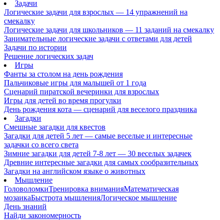
Задачи
Логические задачи для взрослых — 14 упражнений на
смекалку
Логические задачи для школьников — 11 заданий на смекалку
Занимательные логические задачи с ответами для детей
Задачи по истории
Решение логических задач
Игры
Фанты за столом на день рождения
Пальчиковые игры для малышей от 1 года
Сценарий пиратской вечеринки для взрослых
Игры для детей во время прогулки
День рождения кота — сценарий для веселого праздника
Загадки
Смешные загадки для квестов
Загадки для детей 5 лет — самые веселые и интересные
задачки со всего света
Зимние загадки для детей 7-8 лет — 30 веселых задачек
Древние интересные загадки для самых сообразительных
Загадки на английском языке о животных
Мышление
Головоломки
Тренировка внимания
Математическая
мозаика
Быстрота мышления
Логическое мышление
День знаний
Найди закономерность