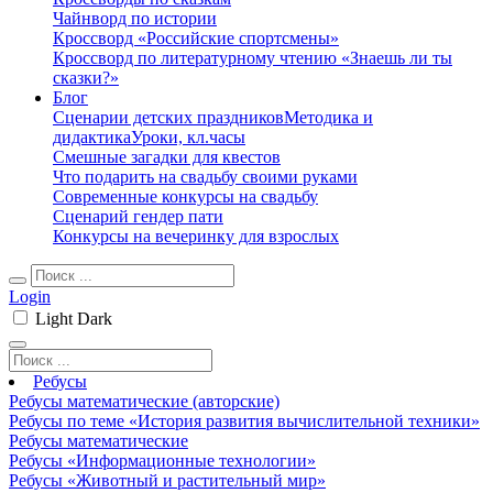
Чайнворд по истории
Кроссворд «Российские спортсмены»
Кроссворд по литературному чтению «Знаешь ли ты
сказки?»
Блог
Сценарии детских праздников
Методика и
дидактика
Уроки, кл.часы
Смешные загадки для квестов
Что подарить на свадьбу своими руками
Современные конкурсы на свадьбу
Сценарий гендер пати
Конкурсы на вечеринку для взрослых
Login
Light
Dark
Ребусы
Ребусы математические (авторские)
Ребусы по теме «История развития вычислительной техники»
Ребусы математические
Ребусы «Информационные технологии»
Ребусы «Животный и растительный мир»