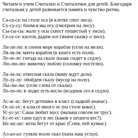
Читаем и учим Считалки и Считалочки для детей. Благодаря
считалкам у детей развивается память и чувство ритма.
Са-са-са: на столе оса (в клетке спит лиса).
Су-су-су: боимся мы осу (смотрим на лису).
Сы-сы-сы: жало у осы (хвост пушистый у лисы).
Се-се-се: кисель дадим осе (знаем сказку о лисе).
Ли-ли-ли: в синем море корабли (сели на мели).
Ля-ля-ля: мачта корабля (в книге есть поля).
Ле-ле-ле: гнезда на скале (казак сидит в седле).
Лю-лю-лю: мамочку люблю (соломку постелю).
Ла-ла-ла: отвесная скала (маму ждут дела).
Лу-лу-лу: обойдем скалу (мусор на полу).
Лы-лы-лы: (сели слева от скалы).
Ло-ло-ло: в лодке есть весло (всадник сел в седло).
Ас-ас-ас: бегут детишки в класс (сладкий ананас).
Ос-ос-ос: в классе много ос (на столе кокос).
Ус-ус-ус: Саша любит мусс (малыш совсем не трус).
Ес-ес-ес: сани едут в лес (каков у штанги вес?).
Ыс-ыс-ыс: коты бегут от крыс (Соня, пей кумыс).
Ал-ал-ал: гуляли возле скал (папа наш устал).