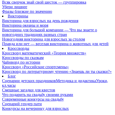
Всяк сверчок знай свой шесток — группировка
Убери лишнее
Фразы близкие по значению
Викторины
Викторина для взрослых на день рождения
Викторина океаны и моря
Викторина для большой компании — Что вы знаете о
новогодних традициях разных стран
Новогодняя викторина для взрослых за столом
Правда или нет — веселая викторина о животных для детей
Кроссворды
Кроссворд математический «Теория множеств»
Кроссворды по сказкам
Чайнворд по истории
Кроссворд «Российские спортсмены»
Кроссворд по литературному чтению «Знаешь ли ты сказки?»
Блог
Сценарии детских праздников
Методика и дидактика
Уроки,
кл.часы
Смешные загадки для квестов
Что подарить на свадьбу своими руками
Современные конкурсы на свадьбу
Сценарий гендер пати
Конкурсы на вечеринку для взрослых