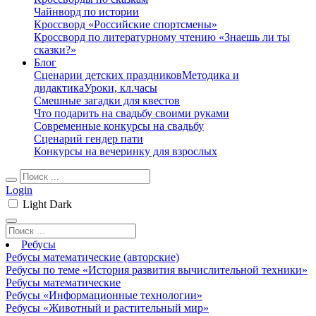
Чайнворд по истории
Кроссворд «Российские спортсмены»
Кроссворд по литературному чтению «Знаешь ли ты
сказки?»
Блог
Сценарии детских праздников
Методика и
дидактика
Уроки, кл.часы
Смешные загадки для квестов
Что подарить на свадьбу своими руками
Современные конкурсы на свадьбу
Сценарий гендер пати
Конкурсы на вечеринку для взрослых
Login
Light
Dark
Ребусы
Ребусы математические (авторские)
Ребусы по теме «История развития вычислительной техники»
Ребусы математические
Ребусы «Информационные технологии»
Ребусы «Животный и растительный мир»