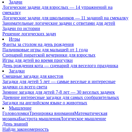
Задачи
Логические задачи для взрослых — 14 упражнений на
смекалку
Логические задачи для школьников — 11 заданий на смекалку
Занимательные логические задачи с ответами для детей
Задачи по истории
Решение логических задач
Игры
Фанты за столом на день рождения
Пальчиковые игры для малышей от 1 года
Сценарий пиратской вечеринки для взрослых
Игры для детей во время прогулки
День рождения кота — сценарий для веселого праздника
Загадки
Смешные загадки для квестов
Загадки для детей 5 лет — самые веселые и интересные
задачки со всего света
Зимние загадки для детей 7-8 лет — 30 веселых задачек
Древние интересные загадки для самых сообразительных
Загадки на английском языке о животных
Мышление
Головоломки
Тренировка внимания
Математическая
мозаика
Быстрота мышления
Логическое мышление
День знаний
Найди закономерность