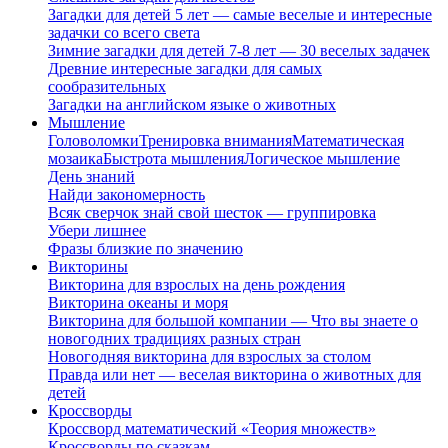
Загадки для детей 5 лет — самые веселые и интересные
задачки со всего света
Зимние загадки для детей 7-8 лет — 30 веселых задачек
Древние интересные загадки для самых
сообразительных
Загадки на английском языке о животных
Мышление
Головоломки
Тренировка внимания
Математическая
мозаика
Быстрота мышления
Логическое мышление
День знаний
Найди закономерность
Всяк сверчок знай свой шесток — группировка
Убери лишнее
Фразы близкие по значению
Викторины
Викторина для взрослых на день рождения
Викторина океаны и моря
Викторина для большой компании — Что вы знаете о
новогодних традициях разных стран
Новогодняя викторина для взрослых за столом
Правда или нет — веселая викторина о животных для
детей
Кроссворды
Кроссворд математический «Теория множеств»
Кроссворды по сказкам