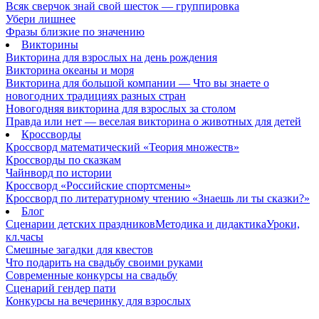
Всяк сверчок знай свой шесток — группировка
Убери лишнее
Фразы близкие по значению
Викторины
Викторина для взрослых на день рождения
Викторина океаны и моря
Викторина для большой компании — Что вы знаете о
новогодних традициях разных стран
Новогодняя викторина для взрослых за столом
Правда или нет — веселая викторина о животных для детей
Кроссворды
Кроссворд математический «Теория множеств»
Кроссворды по сказкам
Чайнворд по истории
Кроссворд «Российские спортсмены»
Кроссворд по литературному чтению «Знаешь ли ты сказки?»
Блог
Сценарии детских праздников
Методика и дидактика
Уроки,
кл.часы
Смешные загадки для квестов
Что подарить на свадьбу своими руками
Современные конкурсы на свадьбу
Сценарий гендер пати
Конкурсы на вечеринку для взрослых