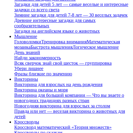
Загадки для детей 5 лет — самые веселые и интересные
задачки со всего света
Зимние загадки для детей 7-8 лет — 30 веселых задачек
Древние интересные загадки для самых
сообразительных
Загадки на английском языке о животных
Мышление
Головоломки
Тренировка внимания
Математическая
мозаика
Быстрота мышления
Логическое мышление
День знаний
Найди закономерность
Всяк сверчок знай свой шесток — группировка
Убери лишнее
Фразы близкие по значению
Викторины
Викторина для взрослых на день рождения
Викторина океаны и моря
Викторина для большой компании — Что вы знаете о
новогодних традициях разных стран
Новогодняя викторина для взрослых за столом
Правда или нет — веселая викторина о животных для
детей
Кроссворды
Кроссворд математический «Теория множеств»
Кроссворды по сказкам