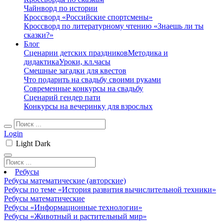
Чайнворд по истории
Кроссворд «Российские спортсмены»
Кроссворд по литературному чтению «Знаешь ли ты
сказки?»
Блог
Сценарии детских праздников
Методика и
дидактика
Уроки, кл.часы
Смешные загадки для квестов
Что подарить на свадьбу своими руками
Современные конкурсы на свадьбу
Сценарий гендер пати
Конкурсы на вечеринку для взрослых
Login
Light
Dark
Ребусы
Ребусы математические (авторские)
Ребусы по теме «История развития вычислительной техники»
Ребусы математические
Ребусы «Информационные технологии»
Ребусы «Животный и растительный мир»