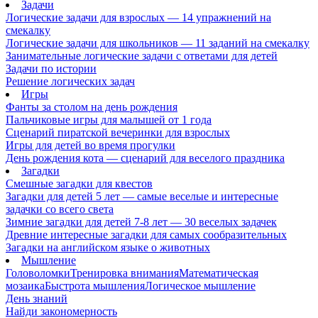
Задачи
Логические задачи для взрослых — 14 упражнений на
смекалку
Логические задачи для школьников — 11 заданий на смекалку
Занимательные логические задачи с ответами для детей
Задачи по истории
Решение логических задач
Игры
Фанты за столом на день рождения
Пальчиковые игры для малышей от 1 года
Сценарий пиратской вечеринки для взрослых
Игры для детей во время прогулки
День рождения кота — сценарий для веселого праздника
Загадки
Смешные загадки для квестов
Загадки для детей 5 лет — самые веселые и интересные
задачки со всего света
Зимние загадки для детей 7-8 лет — 30 веселых задачек
Древние интересные загадки для самых сообразительных
Загадки на английском языке о животных
Мышление
Головоломки
Тренировка внимания
Математическая
мозаика
Быстрота мышления
Логическое мышление
День знаний
Найди закономерность