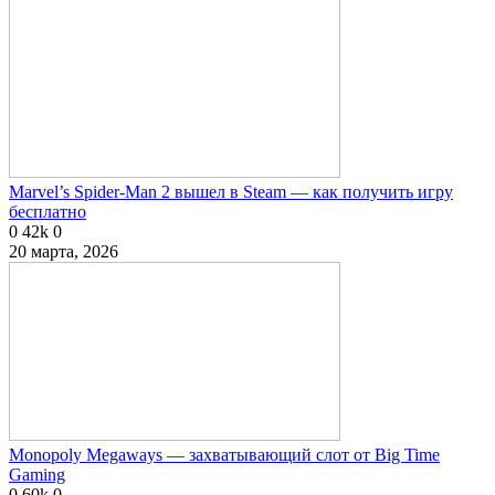
Marvel’s Spider-Man 2 вышел в Steam — как получить игру
бесплатно
0
42k
0
20 марта, 2026
Monopoly Megaways — захватывающий слот от Big Time
Gaming
0
60k
0