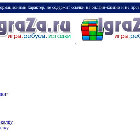
ормационный характер, не содержит ссылки на онлайн-казино и не пров
ики»
екалку
алку