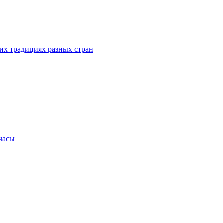
их традициях разных стран
.часы