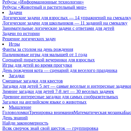
Ребусы «Информационные технологии»
Ребусы «Животный и растительный мир»
Задачи
Логические задачи для взрослых — 14 упражнений на смекалк
Логические задачи для школьников — 11 заданий на смекалку
Занимательные логические задачи с ответами для детей
Задачи по истории
Решение логических задач
Игры
Фанты за столом на день рождения
Пальчиковые игры для малышей от 1 года
Сценарий пиратской вечеринки для взрослых
Игры для детей во время прогулки
День рождения кота — сценарий для веселого праздника
Загадки
Смешные загадки для квестов
Загадки для детей 5 лет — самые веселые и интересные задачки 
Зимние загадки для детей 7-8 лет — 30 веселых задачек
Древние интересные загадки для самых сообразительных
Загадки на английском языке о животных
Мышление
Головоломки
Тренировка внимания
Математическая мозаика
Быс
День знаний
Найди закономерность
Всяк сверчок знай свой шесток — группировка