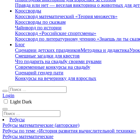
Правда или нет — веселая викторина о животных для дет
Кроссворды
Кроссворд математический «Теория множеств»
Кроссворды по сказкам
Чайнворд по истории
Кроссворд «Российские спортсмены»
Кроссворд по литературному чтению «Знаешь ли ты сказ
Блог
Сценарии детских праздников
Методика и дидактика
Урок
Смешные загадки для квестов
Что подарить на свадьбу своими руками
Современные конкурсы на свадьбу
Сценарий гендер пати
Конкурсы на вечеринку для взрослых
Login
Light
Dark
Ребусы
Ребусы математические (авторские)
Ребусы по теме «История развития вычислительной техники»
Ребусы математические