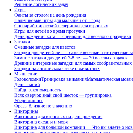
Решение логических задач
Игры
Фанты за столом на день рождения
Пальчиковые игры для малышей от 1 года
Сценарий пиратской вечеринки для взрослых
Игры для детей во время прогулки
День рождения кота — сценарий для веселого праздника
Загадки
Смешные загадки для квестов
Загадки для детей 5 лет — самые веселые и интересные за
Зимние загадки для детей 7-8 лет — 30 веселых задачек
Древние интересные загадки для самых сообразительных
Загадки на английском языке о животных
Мышление
Головоломки
Тренировка внимания
Математическая мозаи
День знаний
Найди закономерность
Всяк сверчок знай свой шесток — группировка
Убери лишнее
Фразы близкие по значению
Викторины
Викторина для взрослых на день рождения
Викторина океаны и моря
Викторина для большой компании — Что вы знаете о нов
Новогодняя викторина для взрослых за столом