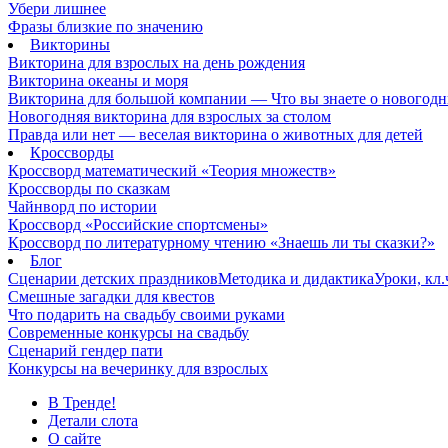
Убери лишнее
Фразы близкие по значению
Викторины
Викторина для взрослых на день рождения
Викторина океаны и моря
Викторина для большой компании — Что вы знаете о новогодн
Новогодняя викторина для взрослых за столом
Правда или нет — веселая викторина о животных для детей
Кроссворды
Кроссворд математический «Теория множеств»
Кроссворды по сказкам
Чайнворд по истории
Кроссворд «Российские спортсмены»
Кроссворд по литературному чтению «Знаешь ли ты сказки?»
Блог
Сценарии детских праздников
Методика и дидактика
Уроки, кл
Смешные загадки для квестов
Что подарить на свадьбу своими руками
Современные конкурсы на свадьбу
Сценарий гендер пати
Конкурсы на вечеринку для взрослых
В Тренде!
Детали слота
О сайте