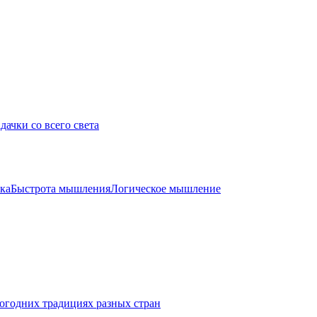
дачки со всего света
ка
Быстрота мышления
Логическое мышление
огодних традициях разных стран