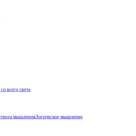
у
со всего света
трота мышления
Логическое мышление