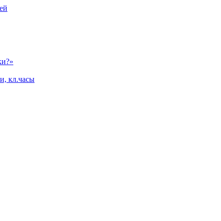
ей
ки?»
и, кл.часы