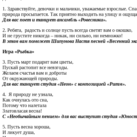
1. Здравствуйте, девочки и мальчики, уважаемые взрослые. Сп
природа просыпается. Так приятно выходить на улицу и ощуща
Для вас поет и танцует ансамбль «Ровесники».
2. Ребята, радость и солнце пусть всегда светят вам о окошко,
И не грустите никогда – никак, ни сильно, ни немножко!
В этом вам поможет Шипунова Настя песней «Весенний эк
Игра «Рыбка»
3. Пусть март подарит вам цветы,
Пускай растопит все невзгоды.
Желаем счастья вам и доброты
От окружающей природы.
Для вас танцует студия «Неон» с композицией «Ритм».
4. Я природу не узнала,
Как очнулась ото сна,
Потому что налетала
Златовласая весна!
С «Необычайным пением» для вас выступит студия «Юност
5. Пусть весна хороша,
И ликует душа,