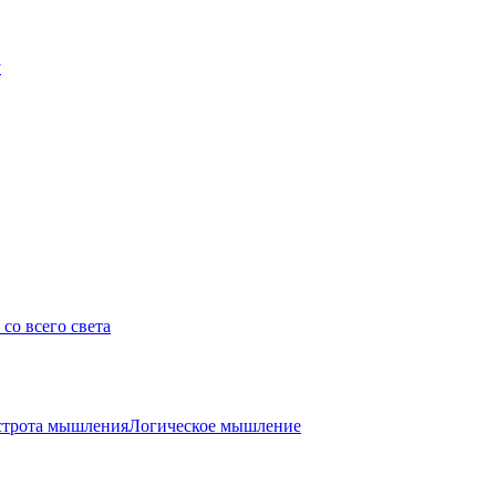
у
со всего света
трота мышления
Логическое мышление