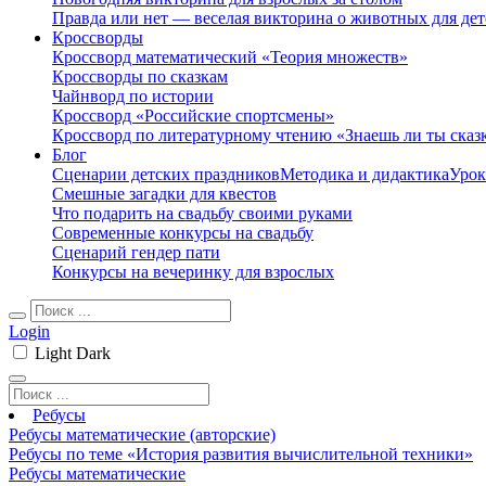
Правда или нет — веселая викторина о животных для дет
Кроссворды
Кроссворд математический «Теория множеств»
Кроссворды по сказкам
Чайнворд по истории
Кроссворд «Российские спортсмены»
Кроссворд по литературному чтению «Знаешь ли ты сказ
Блог
Сценарии детских праздников
Методика и дидактика
Урок
Смешные загадки для квестов
Что подарить на свадьбу своими руками
Современные конкурсы на свадьбу
Сценарий гендер пати
Конкурсы на вечеринку для взрослых
Login
Light
Dark
Ребусы
Ребусы математические (авторские)
Ребусы по теме «История развития вычислительной техники»
Ребусы математические