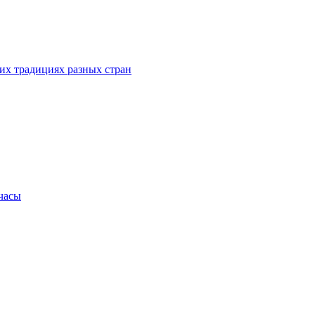
их традициях разных стран
.часы