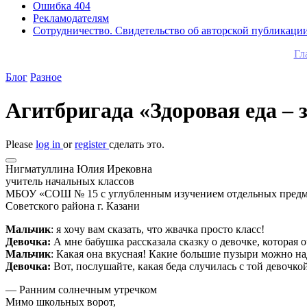
Ошибка 404
Рекламодателям
Сотрудничество. Свидетельство об авторской публикаци
Гл
Блог
Разное
Агитбригада «Здоровая еда – 
Please
log in
or
register
сделать это.
Нигматуллина Юлия Ирековна
учитель начальных классов
МБОУ «СОШ № 15 с углубленным изучением отдельных предм
Советского района г. Казани
Мальчик
: я хочу вам сказать, что жвачка просто класс!
Девочка:
А мне бабушка рассказала сказку о девочке, которая
Мальчик
: Какая она вкусная! Какие большие пузыри можно на
Девочка:
Вот, послушайте, какая беда случилась с той девочкой
— Ранним солнечным утречком
Мимо школьных ворот,