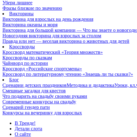
Убери лишнее
Фразы близкие по значению
Викторины
Викторина для взрослых на день рождения
Викторина океаны и моря
Викторина для большой компании — Что вы знаете о новогодн
Новогодняя викторина для взрослых за столом
Правда или нет — веселая викторина о животных для детей
Кроссворды
Кроссворд математический «Теория множеств»
Кроссворды по сказкам
Чайнворд по истории
Кроссворд «Российские спортсмены»
Кроссворд по литературному чтению «Знаешь ли ты сказки?»
Блог
Сценарии детских праздников
Методика и дидактика
Уроки, кл
Смешные загадки для квестов
Что подарить на свадьбу своими руками
Современные конкурсы на свадьбу
Сценарий гендер пати
Конкурсы на вечеринку для взрослых
В Тренде!
Детали слота
О сайте