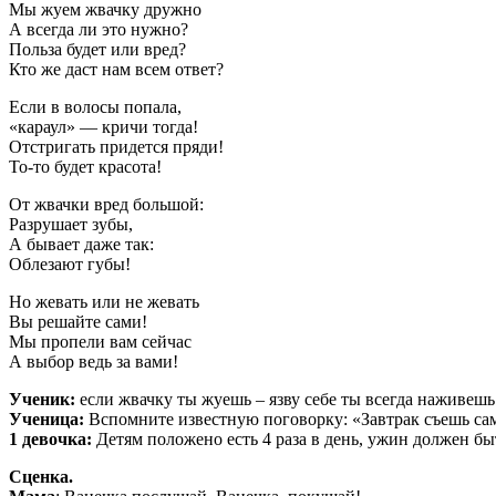
Мы жуем жвачку дружно
А всегда ли это нужно?
Польза будет или вред?
Кто же даст нам всем ответ?
Если в волосы попала,
«караул» — кричи тогда!
Отстригать придется пряди!
То-то будет красота!
От жвачки вред большой:
Разрушает зубы,
А бывает даже так:
Облезают губы!
Но жевать или не жевать
Вы решайте сами!
Мы пропели вам сейчас
А выбор ведь за вами!
Ученик:
если жвачку ты жуешь – язву себе ты всегда наживешь
Ученица:
Вспомните известную поговорку: «Завтрак съешь сам
1 девочка:
Детям положено есть 4 раза в день, ужин должен быт
Сценка.