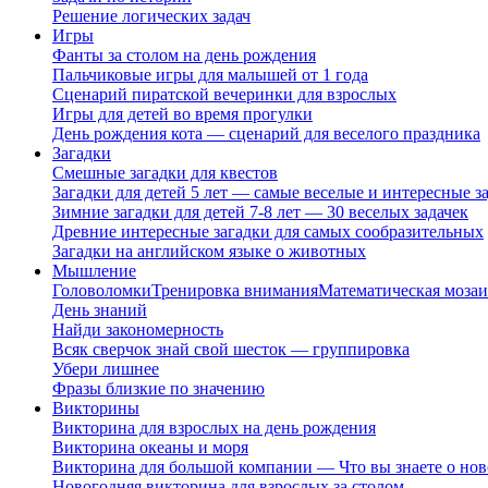
Решение логических задач
Игры
Фанты за столом на день рождения
Пальчиковые игры для малышей от 1 года
Сценарий пиратской вечеринки для взрослых
Игры для детей во время прогулки
День рождения кота — сценарий для веселого праздника
Загадки
Смешные загадки для квестов
Загадки для детей 5 лет — самые веселые и интересные за
Зимние загадки для детей 7-8 лет — 30 веселых задачек
Древние интересные загадки для самых сообразительных
Загадки на английском языке о животных
Мышление
Головоломки
Тренировка внимания
Математическая мозаи
День знаний
Найди закономерность
Всяк сверчок знай свой шесток — группировка
Убери лишнее
Фразы близкие по значению
Викторины
Викторина для взрослых на день рождения
Викторина океаны и моря
Викторина для большой компании — Что вы знаете о нов
Новогодняя викторина для взрослых за столом