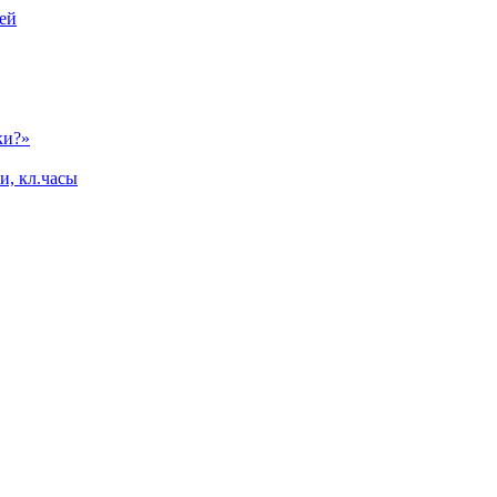
ей
ки?»
и, кл.часы