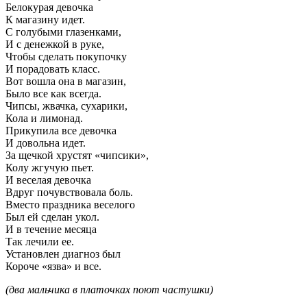
Белокурая девочка
К магазину идет.
С голубыми глазенками,
И с денежкой в руке,
Чтобы сделать покупочку
И порадовать класс.
Вот вошла она в магазин,
Было все как всегда.
Чипсы, жвачка, сухарики,
Кола и лимонад.
Прикупила все девочка
И довольна идет.
За щечкой хрустят «чипсики»,
Колу жгучую пьет.
И веселая девочка
Вдруг почувствовала боль.
Вместо праздника веселого
Был ей сделан укол.
И в течение месяца
Так лечили ее.
Установлен диагноз был
Короче «язва» и все.
(два мальчика в платочках поют частушки)