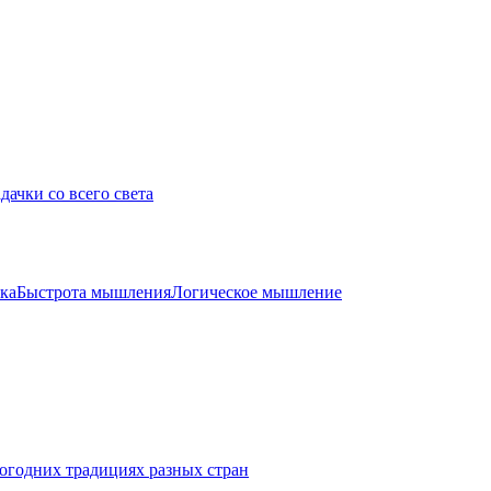
дачки со всего света
ка
Быстрота мышления
Логическое мышление
огодних традициях разных стран