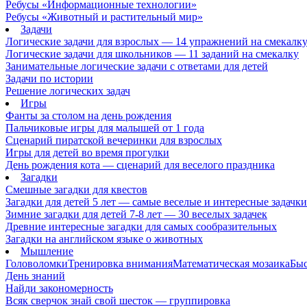
Ребусы «Информационные технологии»
Ребусы «Животный и растительный мир»
Задачи
Логические задачи для взрослых — 14 упражнений на смекалк
Логические задачи для школьников — 11 заданий на смекалку
Занимательные логические задачи с ответами для детей
Задачи по истории
Решение логических задач
Игры
Фанты за столом на день рождения
Пальчиковые игры для малышей от 1 года
Сценарий пиратской вечеринки для взрослых
Игры для детей во время прогулки
День рождения кота — сценарий для веселого праздника
Загадки
Смешные загадки для квестов
Загадки для детей 5 лет — самые веселые и интересные задачки 
Зимние загадки для детей 7-8 лет — 30 веселых задачек
Древние интересные загадки для самых сообразительных
Загадки на английском языке о животных
Мышление
Головоломки
Тренировка внимания
Математическая мозаика
Быс
День знаний
Найди закономерность
Всяк сверчок знай свой шесток — группировка