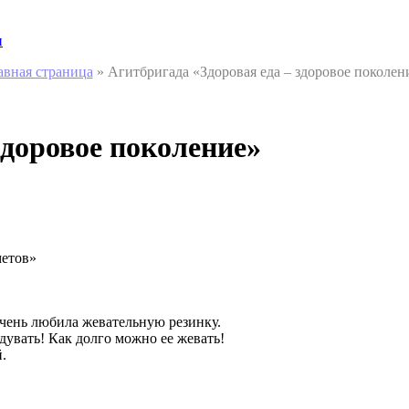
и
авная страница
»
Агитбригада «Здоровая еда – здоровое поколен
здоровое поколение»
етов»
 очень любила жевательную резинку.
дувать! Как долго можно ее жевать!
.