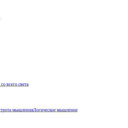
у
со всего света
трота мышления
Логическое мышление