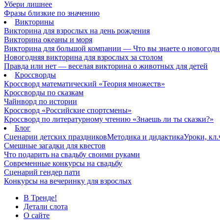
Убери лишнее
Фразы близкие по значению
Викторины
Викторина для взрослых на день рождения
Викторина океаны и моря
Викторина для большой компании — Что вы знаете о новогодн
Новогодняя викторина для взрослых за столом
Правда или нет — веселая викторина о животных для детей
Кроссворды
Кроссворд математический «Теория множеств»
Кроссворды по сказкам
Чайнворд по истории
Кроссворд «Российские спортсмены»
Кроссворд по литературному чтению «Знаешь ли ты сказки?»
Блог
Сценарии детских праздников
Методика и дидактика
Уроки, кл
Смешные загадки для квестов
Что подарить на свадьбу своими руками
Современные конкурсы на свадьбу
Сценарий гендер пати
Конкурсы на вечеринку для взрослых
В Тренде!
Детали слота
О сайте