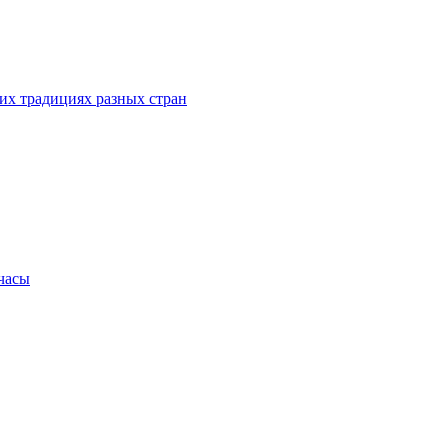
их традициях разных стран
.часы