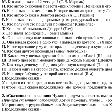
М.
Кто автор сказки 12 месяцев? (С.Я. Маршак)
Н.
Кто автор сказочной повести «приключение Незнайки и его 
О.
Как называлось лекарство. Которое выписал доктор коту Ле
П.
Кто автор сказки о Золотой рыбке? (А.С. Пушкин)
Р.
Как называется овощ огромных размеров, урожай которого п
С.
Кто получил сто поцелуев принцессы? (Свинопас)
Т.
Кто вечный компаньон Джерри? (Том)
У.
Его звали Мойдодыр… (Умывальник)
Ф.
Она пекла вкусные плюшки и назвала себя лучшей в мире 
Х.
Она влезла корове в одно ухо, а вылезла из другого… (Хавр
Ц.
Какое прозвище у мухи, которая нашла денежку и купила са
Ч.
Кто был другом крокодила Гены? (Чебурашка)
Ш.
Какое имя у щенка, друга котёнка по имени «Гав»? (Шарик)
Щ.
В кого превратил молодого принца король мышей? (Щелку
Э
. Как зовут девочку, чей домик убил злую колдунью? (Элли)
Ю
. Назови одну из сторон света, которую должен облететь цв
Я
. Как зовут бабушку, у которой костяная нога? (Яга)
(Продолжение сказки)
У каждого из этих прекрасных цветов был день, месяц и год, 
И чтобы наша сказка продолжилась, мы должны поздравить 
2. «Сказочные пожелания»
Нужно придумать и сказать имени
Примеры сказочных пожеланий:
Хотим пожелать, чтобы … «рос
Матроскин»; «трудолюбивым- как Золушка»;«весёлым — как К
(Продолжение сказки)