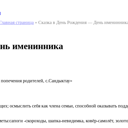
и
Главная страница
»
Сказка в День Рождения — День именинник
ень именинника
 попечения родителей, с.Сандыктау»
их; осмыслить себя как члена семьи, способной оказывать под
еты:сапоги -скороходы, шапка-невидимка, ковёр-самолёт, золот