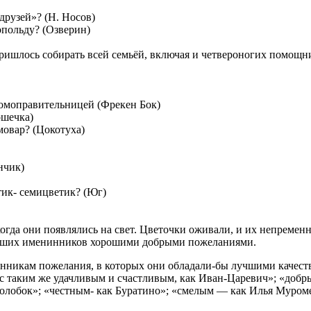
друзей»? (Н. Носов)
опольду? (Озверин)
ришлось собирать всей семьёй, включая и четвероногих помощни
домоправительницей (Фрекен Бок)
ошечка)
мовар? (Цокотуха)
нчик)
етик- семицветик? (Юг)
когда они появлялись на свет. Цветочки оживали, и их непремен
наших именинников хорошими добрыми пожеланиями.
нникам пожелания, в которых они обладали-бы лучшими качества
 таким же удачливым и счастливым, как Иван-Царевич»; «добр
олобок»; «честным- как Буратино»; «смелым — как Илья Муром