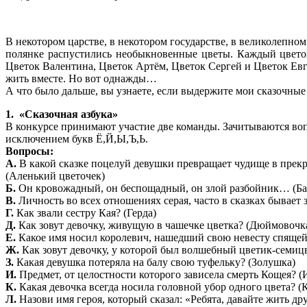
В некотором царстве, в некотором государстве, в великолепно
полянке распустились необыкновенные цветы. Каждый цветок
Цветок Валентина, Цветок Артём, Цветок Сергей и Цветок Евг
жить вместе. Но вот однажды…
А что было дальше, вы узнаете, если выдержите мои сказочные
1. «Сказочная азбука»
В конкурсе принимают участие две команды. Зачитываются вопро
исключением букв Ё,Й,Ы,Ъ,Ь.
Вопросы:
А.
В какой сказке поцелуй девушки превращает чудище в пре
(Аленький цветочек)
Б.
Он кровожадный, он беспощадный, он злой разбойник… (Ба
В.
Личность во всех отношениях серая, часто в сказках бывает з
Г.
Как звали сестру Кая? (Герда)
Д.
Как зовут девочку, живущую в чашечке цветка? (Дюймовочк
Е.
Какое имя носил королевич, нашедший свою невесту спящей 
Ж.
Как зовут девочку, у которой был волшебный цветик-семиц
З.
Какая девушка потеряла на балу свою туфельку? (Золушка)
И.
Предмет, от целостности которого зависела смерть Кощея? (
К.
Какая девочка всегда носила головной убор одного цвета? (
Л.
Назови имя героя, который сказал: «Ребята, давайте жить др