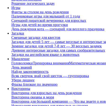
Решение логических задач
Игры
Фанты за столом на день рождения
Пальчиковые игры для малышей от 1 года
Сценарий пиратской вечеринки для взрослых
Игры для детей во время прогулки
День рождения кота — сценарий для веселого праздника
Загадки
Смешные загадки для квестов
Загадки для детей 5 лет — самые веселые и интересные за
Зимние загадки для детей 7-8 лет — 30 веселых задачек
Древние интересные загадки для самых сообразительных
Загадки на английском языке о животных
Мышление
Головоломки
Тренировка внимания
Математическая мозаи
День знаний
Найди закономерность
Всяк сверчок знай свой шесток — группировка
Убери лишнее
Фразы близкие по значению
Викторины
Викторина для взрослых на день рождения
Викторина океаны и моря
Викторина для большой компании — Что вы знаете о нов
Новогодняя викторина для взрослых за столом