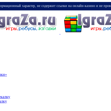
ормационный характер, не содержит ссылки на онлайн-казино и не пров
ики»
екалку
алку