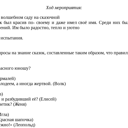
Ход мероприятия:
м волшебном саду на сказочной
 был красив по- своему и даже имел своё имя. Среди них был
ений. Им было радостно, тепло и уютно
 испытания.
сы на знание сказок, составленные таким образом, что правильн
красного юношу?
рмалей)
лодеем, а иногда жертвой. (Волк)
а)
и разбудивший её? (Елисей)
ветик? (Женя)
Игла)
Красная шапочка)
ужно!» (Леопольд)