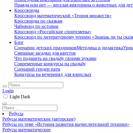
Правда или нет — веселая викторина о животных для дет
Кроссворды
Кроссворд математический «Теория множеств»
Кроссворды по сказкам
Чайнворд по истории
Кроссворд «Российские спортсмены»
Кроссворд по литературному чтению «Знаешь ли ты сказ
Блог
Сценарии детских праздников
Методика и дидактика
Урок
Смешные загадки для квестов
Что подарить на свадьбу своими руками
Современные конкурсы на свадьбу
Сценарий гендер пати
Конкурсы на вечеринку для взрослых
Login
Light
Dark
Ребусы
Ребусы математические (авторские)
Ребусы по теме «История развития вычислительной техники»
Ребусы математические