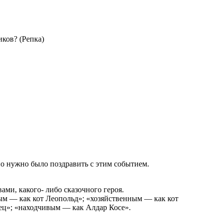
ков? (Репка)
но нужно было поздравить с этим событием.
ми, какого- либо сказочного героя.
ым — как кот Леопольд»; «хозяйственным — как кот
ец»; «находчивым — как Алдар Косе».