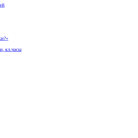
ей
ки?»
и, кл.часы