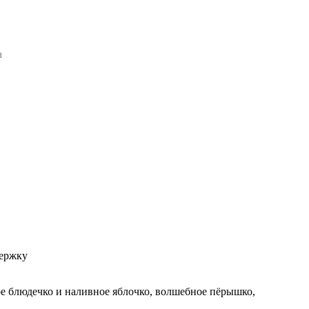
а
держку
ое блюдечко и наливное яблочко, волшебное пёрышко,