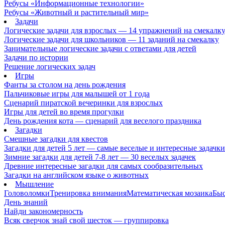
Ребусы «Информационные технологии»
Ребусы «Животный и растительный мир»
Задачи
Логические задачи для взрослых — 14 упражнений на смекалк
Логические задачи для школьников — 11 заданий на смекалку
Занимательные логические задачи с ответами для детей
Задачи по истории
Решение логических задач
Игры
Фанты за столом на день рождения
Пальчиковые игры для малышей от 1 года
Сценарий пиратской вечеринки для взрослых
Игры для детей во время прогулки
День рождения кота — сценарий для веселого праздника
Загадки
Смешные загадки для квестов
Загадки для детей 5 лет — самые веселые и интересные задачки 
Зимние загадки для детей 7-8 лет — 30 веселых задачек
Древние интересные загадки для самых сообразительных
Загадки на английском языке о животных
Мышление
Головоломки
Тренировка внимания
Математическая мозаика
Быс
День знаний
Найди закономерность
Всяк сверчок знай свой шесток — группировка