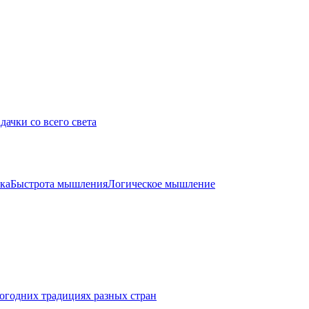
дачки со всего света
ка
Быстрота мышления
Логическое мышление
огодних традициях разных стран