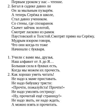
Первым уроком у нас – чтение.
Бегал в садике давно ли
Он за мыльным пузырём.
А теперь Серёжа в школе,
Стал давно учеником.
Со стены, где спозаранок
Скачет зайчик золотой,
Смотрят ласково из рамок
Паустовский и Толстой.Смотрят прямо на Серёжу,
Мудрым взором говоря,
Что они когда-то тоже
Начинали с букваря.
Учили с вами мы, друзья,
Наш алфавит от А до Я…
Большая сила в буквах есть,
Когда мы можем их прочесть.
Как хорошо уметь читать!
Не надо к маме приставать.
Не надо бабушку трясти:
«Прочти, пожалуйста! Прочти!»
Не надо умолять сестрицу:
«Ну, прочитай ещё страницу!»
Не надо звать, не надо ждать,
А можно взять и прочитать.