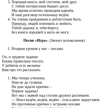
Хорошая книга, мой спутник, мой друг.
С тобой интересным бывает досуг.
Мы время отлично проводим вдвоём,
И наш разговор потихоньку ведём.
Ты учишь правдивым и доблестным быть.
Природу, людей понимать и любить.
Тобой дорожу я, тебя берегу.
Без книги хорошей я жить не могу.
Песня «Игра»
. (Звенит колокольчик)
Вторым уроком у нас – письмо.
Ох, и трудное заданье
Буквы правильно писать.
У ребяток есть желанье
Вам про это рассказать.
Мы теперь ученики,
Нам не до гулянья.
На дом задали крючки –
Первое заданье!
Вот мы с мамой над столом дружно распеваем.
— Вниз ведём, ведём, ведём – пла-а-авно закругляем.
Но противные крючки с острыми носами