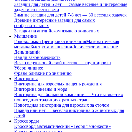
Загадки для детей 5 лет — самые веселые и интересные
задачки со всего света
Зимние загадки для детей 7-8 лет — 30 веселых задачек
Древние интересные загадки для самых
сообразительных
Загадки на английском языке о животных
Мышление
Головоломки
Тренировка внимания
Математическая
мозаика
Быстрота мышления
Логическое мышление
День знаний
Найди закономерность
Всяк сверчок знай свой шесток — группировка
Убери лишнее
Фразы близкие по значению
Викторины
Викторина для взрослых на день рождения
Викторина океаны и моря
Викторина для большой компании — Что вы знаете о
новогодних традициях разных стран
Новогодняя викторина для взрослых за столом
Правда или нет — веселая викторина о животных для
детей
Кроссворды
Кроссворд математический «Теория множеств»
Кроссворды по сказкам