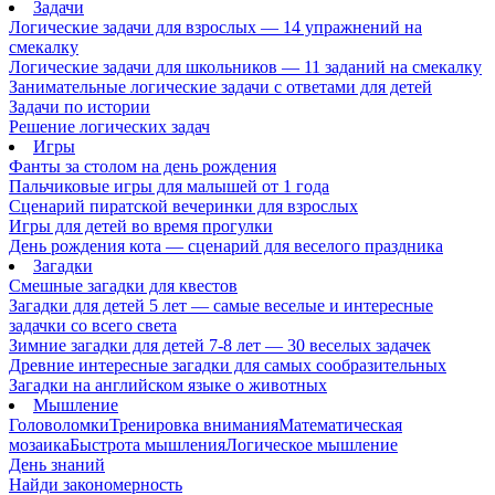
Задачи
Логические задачи для взрослых — 14 упражнений на
смекалку
Логические задачи для школьников — 11 заданий на смекалку
Занимательные логические задачи с ответами для детей
Задачи по истории
Решение логических задач
Игры
Фанты за столом на день рождения
Пальчиковые игры для малышей от 1 года
Сценарий пиратской вечеринки для взрослых
Игры для детей во время прогулки
День рождения кота — сценарий для веселого праздника
Загадки
Смешные загадки для квестов
Загадки для детей 5 лет — самые веселые и интересные
задачки со всего света
Зимние загадки для детей 7-8 лет — 30 веселых задачек
Древние интересные загадки для самых сообразительных
Загадки на английском языке о животных
Мышление
Головоломки
Тренировка внимания
Математическая
мозаика
Быстрота мышления
Логическое мышление
День знаний
Найди закономерность