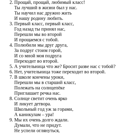
Прощай, прощай, любимый класс!
Ты лучший в жизни был у нас.
Ты научил нас дружно жить
И нашу родину любить.
Первый класс, первый класс,
Год назад ты принял нас,
Перешли мы во второй
И прощаемся с тобой.
Полюбили мы друг друга,
За подруг стоим горой,
И со мной моя подруга
Переходит во второй.
А учительница что же? Бросит разве нас с тобой?
Нет, учительница тоже переходит во второй.
В школе кончены уроки,
Перешли мы в старший класс,
Полежать на солнцепёке
Приглашает речка нас.
Солнце светит очень ярко
И ликует детвора.
Школьный год уж за горами,
А каникулам – ура!
Мы их очень долго ждали.
Думали, что не придут.
Не успели оглянуться,