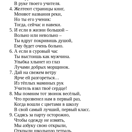
В руке твоего учителя.
Желтеют страницы книг,
Меняют названия реки,
Но ты его ученик:
Тогда, сейчас и навеки.
И если в жизни большой –
Вольно или невольно –
Ты вдруг покривишь душой,
Ему будет очень больно.
А если в суровый час
Ты выстоишь как мужчина.
Улыбка хлынет из глаз
Лучами добрых морщинок.
Дай на свежем ветру
Ярче ей разгореться…
Из тёплых маминых рук
Учитель взял твоё сердце!
Мы помним тот звонок весёлый,
Что прозвенел нам в первый раз,
Когда вошли с цветами в школу
В свой самый лучший, первый класс.
Садясь за парту осторожно,
Чтобы одежду не измять,
Мы азбуку свою открыли,
Открыли школьную тетрадь.