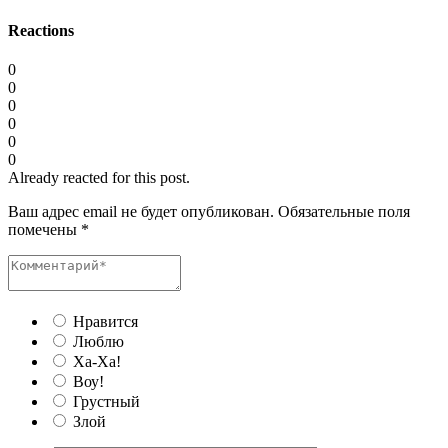
Reactions
0
0
0
0
0
0
Already reacted for this post.
Ваш адрес email не будет опубликован.
Обязательные поля
помечены
*
Нравится
Люблю
Ха-Ха!
Воу!
Грустный
Злой