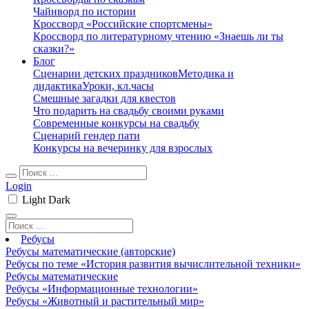
Чайнворд по истории
Кроссворд «Российские спортсмены»
Кроссворд по литературному чтению «Знаешь ли ты
сказки?»
Блог
Сценарии детских праздников
Методика и
дидактика
Уроки, кл.часы
Смешные загадки для квестов
Что подарить на свадьбу своими руками
Современные конкурсы на свадьбу
Сценарий гендер пати
Конкурсы на вечеринку для взрослых
Login
Light
Dark
Ребусы
Ребусы математические (авторские)
Ребусы по теме «История развития вычислительной техники»
Ребусы математические
Ребусы «Информационные технологии»
Ребусы «Животный и растительный мир»