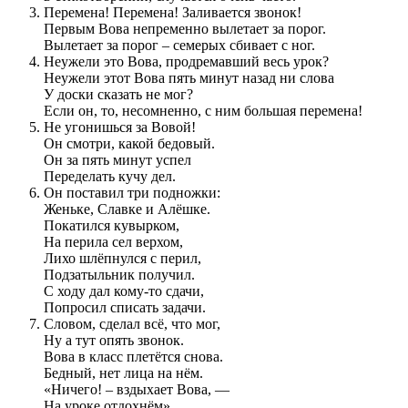
Перемена! Перемена! Заливается звонок!
Первым Вова непременно вылетает за порог.
Вылетает за порог – семерых сбивает с ног.
Неужели это Вова, продремавший весь урок?
Неужели этот Вова пять минут назад ни слова
У доски сказать не мог?
Если он, то, несомненно, с ним большая перемена!
Не угонишься за Вовой!
Он смотри, какой бедовый.
Он за пять минут успел
Переделать кучу дел.
Он поставил три подножки:
Женьке, Славке и Алёшке.
Покатился кувырком,
На перила сел верхом,
Лихо шлёпнулся с перил,
Подзатыльник получил.
С ходу дал кому-то сдачи,
Попросил списать задачи.
Словом, сделал всё, что мог,
Ну а тут опять звонок.
Вова в класс плетётся снова.
Бедный, нет лица на нём.
«Ничего! – вздыхает Вова, —
На уроке отдохнём».