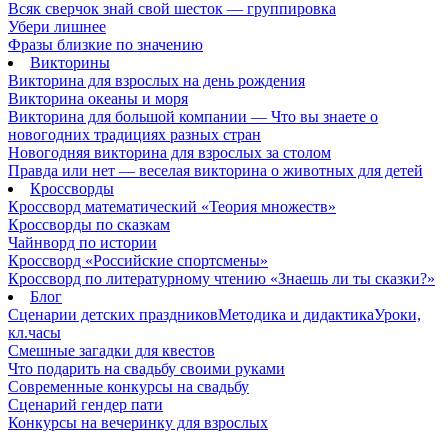
Всяк сверчок знай свой шесток — группировка
Убери лишнее
Фразы близкие по значению
Викторины
Викторина для взрослых на день рождения
Викторина океаны и моря
Викторина для большой компании — Что вы знаете о
новогодних традициях разных стран
Новогодняя викторина для взрослых за столом
Правда или нет — веселая викторина о животных для детей
Кроссворды
Кроссворд математический «Теория множеств»
Кроссворды по сказкам
Чайнворд по истории
Кроссворд «Российские спортсмены»
Кроссворд по литературному чтению «Знаешь ли ты сказки?»
Блог
Сценарии детских праздников
Методика и дидактика
Уроки,
кл.часы
Смешные загадки для квестов
Что подарить на свадьбу своими руками
Современные конкурсы на свадьбу
Сценарий гендер пати
Конкурсы на вечеринку для взрослых