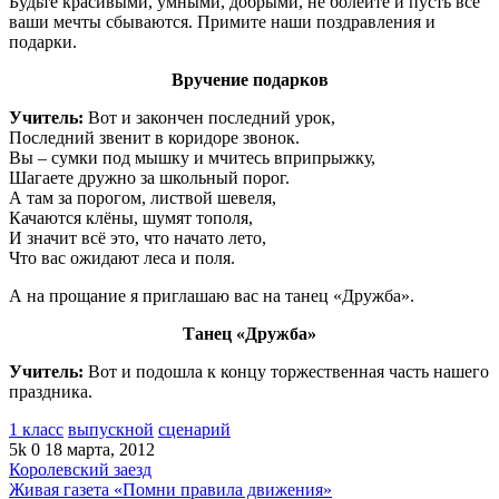
Будьте красивыми, умными, добрыми, не болейте и пусть все
ваши мечты сбываются. Примите наши поздравления и
подарки.
Вручение подарков
Учитель:
Вот и закончен последний урок,
Последний звенит в коридоре звонок.
Вы – сумки под мышку и мчитесь вприпрыжку,
Шагаете дружно за школьный порог.
А там за порогом, листвой шевеля,
Качаются клёны, шумят тополя,
И значит всё это, что начато лето,
Что вас ожидают леса и поля.
А на прощание я приглашаю вас на танец «Дружба».
Танец «Дружба»
Учитель:
Вот и подошла к концу торжественная часть нашего
праздника.
1 класс
выпускной
сценарий
5k
0
18 марта, 2012
Королевский заезд
Живая газета «Помни правила движения»