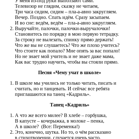
У меня из-под руки выползают сами.
Телевизор не глядим, сказку не читаем,
Три часа сидим, сидим – пла-а-авно закругляем.
Вечер. Поздно. Спать идём. Сразу засыпаем.
И во сне: ведём, ведём – пла-а-авно закругляем.
Выручайте, палочки, палочки-выручалочки!
Становитесь по порядку в мою первую тетрадку.
За строку не вылезать, спинку прямо держать!
Что же вы не слушаетесь? Что же плохо учитесь?
Что стоите как попало? Мне опять за вас попало!
Но не знает мой учитель и не знает даже мама,
Как вас трудно научить, чтобы вы стояли прямо.
Песня «Чему учат в школе»
В школе мы учились не только читать, писать и
считать, но и танцевать. И сейчас все ребята
приглашаются на танец «Кадриль».
Танец «Кадриль»
А что же всего милее? В хлебе – горбушка,
В капусте – кочерыжка, в молоке – пенка,
А в школе? (Все: Переменка!)
Это, конечно, шутка. Но то, о чём рассказано
в стихотворении, случается очень часто.