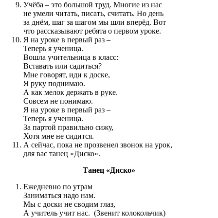
Учёба – это большой труд. Многие из нас
не умели читать, писать, считать. Но день
за днём, шаг за шагом мы шли вперёд. Вот
что рассказывают ребята о первом уроке.
Я на уроке в первый раз –
Теперь я ученица.
Вошла учительница в класс:
Вставать или садиться?
Мне говорят, иди к доске,
Я руку поднимаю.
А как мелок держать в руке.
Совсем не понимаю.
Я на уроке в первый раз –
Теперь я ученица.
За партой правильно сижу,
Хотя мне не сидится.
А сейчас, пока не прозвенел звонок на урок,
для вас танец «Диско».
Танец «Диско»
Ежедневно по утрам
Заниматься надо нам.
Мы с доски не сводим глаз,
А учитель учит нас. (Звенит колокольчик)