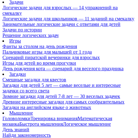
Задачи
Логические задачи для взрослых — 14 упражнений на
смекалку
Логические задачи для школьников — 11 заданий на смекалку
Занимательные логические задачи с ответами для детей
Задачи по истории
Решение логических задач
Игры
Фанты за столом на день рождения
Пальчиковые игры для малышей от 1 года
Сценарий пиратской вечеринки для взрослых
Игры для детей во время прогулки
День рождения кота — сценарий для веселого праздника
Загадки
Смешные загадки для квестов
Загадки для детей 5 лет — самые веселые и интересные
задачки со всего света
Зимние загадки для детей 7-8 лет — 30 веселых задачек
Древние интересные загадки для самых сообразительных
Загадки на английском языке о животных
Мышление
Головоломки
Тренировка внимания
Математическая
мозаика
Быстрота мышления
Логическое мышление
День знаний
Найди закономерность