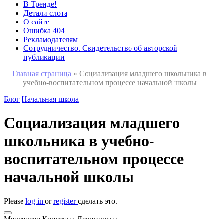
В Тренде!
Детали слота
О сайте
Ошибка 404
Рекламодателям
Сотрудничество. Свидетельство об авторской
публикации
Главная страница
»
Социализация младшего школьника в
учебно-воспитательном процессе начальной школы
Блог
Начальная школа
Социализация младшего
школьника в учебно-
воспитательном процессе
начальной школы
Please
log in
or
register
сделать это.
Медведева Кристина Леонидовна