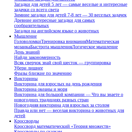
Загадки для детей 5 лет — самые веселые и интересные
задачки со всего света
Зимние загадки для детей 7-8 лет — 30 веселых задачек
Древние интересные загадки для самых
сообразительных
Загадки на английском языке о животных
Мышление
Головоломки
Тренировка внимания
Математическая
мозаика
Быстрота мышления
Логическое мышление
День знаний
Найди закономерность
Всяк сверчок знай свой шесток — группировка
Убери лишнее
Фразы близкие по значению
Викторины
Викторина для взрослых на день рождения
Викторина океаны и моря
Викторина для большой компании — Что вы знаете о
новогодних традициях разных стран
Новогодняя викторина для взрослых за столом
Правда или нет — веселая викторина о животных для
детей
Кроссворды
Кроссворд математический «Теория множеств»
Кроссворды по сказкам