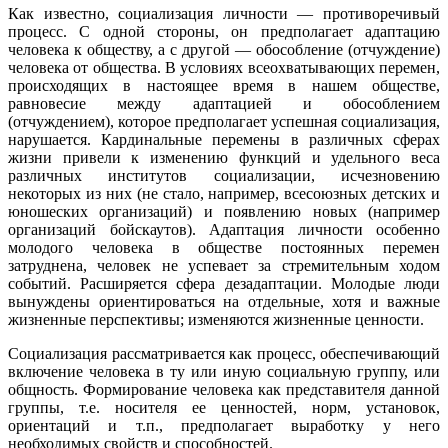
Как известно, социализация личности — противоречивый
процесс. С одной стороны, он предполагает адаптацию
человека к обществу, а с другой — обособление (отчуждение)
человека от общества. В условиях всеохватывающих перемен,
происходящих в настоящее время в нашем обществе,
равновесие между адаптацией и обособлением
(отчуждением), которое предполагает успешная социализация,
нарушается. Кардинальные перемены в различных сферах
жизни привели к изменению функций и удельного веса
различных институтов социализации, исчезновению
некоторых из них (не стало, например, всесоюзных детских и
юношеских организаций) и появлению новых (например
организаций бойскаутов). Адаптация личности особенно
молодого человека в обществе постоянных перемен
затруднена, человек не успевает за стремительным ходом
событий. Расширяется сфера дезадаптации. Молодые люди
вынуждены ориентироваться на отдельные, хотя и важные
жизненные перспективы; изменяются жизненные ценности.
Социализация рассматривается как процесс, обеспечивающий
включение человека в ту или иную социальную группу, или
общность. Формирование человека как представителя данной
группы, т.е. носителя ее ценностей, норм, установок,
ориентаций и т.п., предполагает выработку у него
необходимых свойств и способностей.