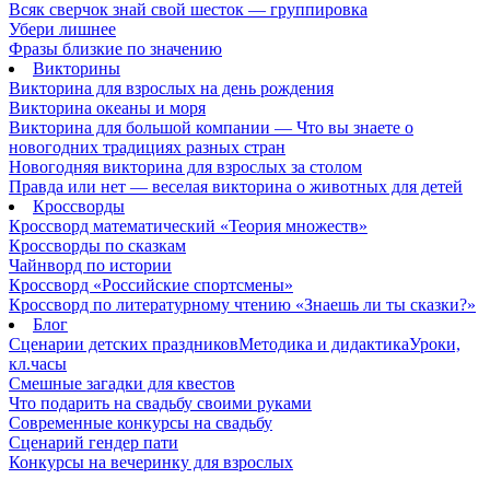
Всяк сверчок знай свой шесток — группировка
Убери лишнее
Фразы близкие по значению
Викторины
Викторина для взрослых на день рождения
Викторина океаны и моря
Викторина для большой компании — Что вы знаете о
новогодних традициях разных стран
Новогодняя викторина для взрослых за столом
Правда или нет — веселая викторина о животных для детей
Кроссворды
Кроссворд математический «Теория множеств»
Кроссворды по сказкам
Чайнворд по истории
Кроссворд «Российские спортсмены»
Кроссворд по литературному чтению «Знаешь ли ты сказки?»
Блог
Сценарии детских праздников
Методика и дидактика
Уроки,
кл.часы
Смешные загадки для квестов
Что подарить на свадьбу своими руками
Современные конкурсы на свадьбу
Сценарий гендер пати
Конкурсы на вечеринку для взрослых