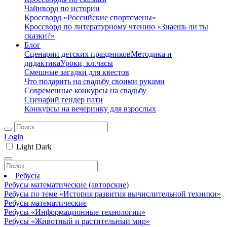
Чайнворд по истории
Кроссворд «Российские спортсмены»
Кроссворд по литературному чтению «Знаешь ли ты
сказки?»
Блог
Сценарии детских праздников
Методика и
дидактика
Уроки, кл.часы
Смешные загадки для квестов
Что подарить на свадьбу своими руками
Современные конкурсы на свадьбу
Сценарий гендер пати
Конкурсы на вечеринку для взрослых
Login
Light
Dark
Ребусы
Ребусы математические (авторские)
Ребусы по теме «История развития вычислительной техники»
Ребусы математические
Ребусы «Информационные технологии»
Ребусы «Животный и растительный мир»