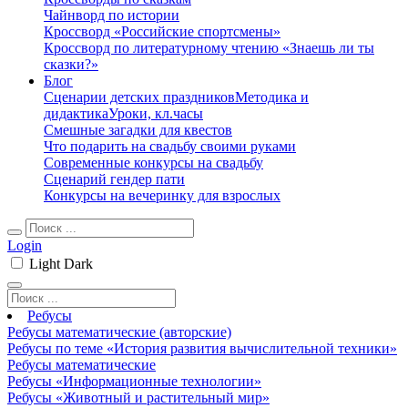
Чайнворд по истории
Кроссворд «Российские спортсмены»
Кроссворд по литературному чтению «Знаешь ли ты
сказки?»
Блог
Сценарии детских праздников
Методика и
дидактика
Уроки, кл.часы
Смешные загадки для квестов
Что подарить на свадьбу своими руками
Современные конкурсы на свадьбу
Сценарий гендер пати
Конкурсы на вечеринку для взрослых
Login
Light
Dark
Ребусы
Ребусы математические (авторские)
Ребусы по теме «История развития вычислительной техники»
Ребусы математические
Ребусы «Информационные технологии»
Ребусы «Животный и растительный мир»