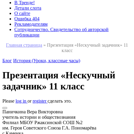
В Тренде!
Детали слота
О сайте
Ошибка 404
Рекламодателям
Сотрудничество. Свидетельство об авторской
публикации
Главная страница
»
Презентация «Нескучный задачник» 11
класс
Блог
История (Уроки, классные часы)
Презентация «Нескучный
задачник» 11 класс
Please
log in
or
register
сделать это.
Паничкина Вера Викторовна
учитель истории и обществознания
Филиал МБОУ Ржаксинской СОШ №2
им. Героя Советского Союза Г.А. Пономарёва
с.Каменка