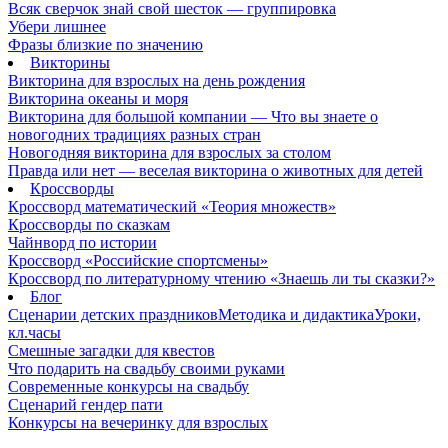
Всяк сверчок знай свой шесток — группировка
Убери лишнее
Фразы близкие по значению
Викторины
Викторина для взрослых на день рождения
Викторина океаны и моря
Викторина для большой компании — Что вы знаете о
новогодних традициях разных стран
Новогодняя викторина для взрослых за столом
Правда или нет — веселая викторина о животных для детей
Кроссворды
Кроссворд математический «Теория множеств»
Кроссворды по сказкам
Чайнворд по истории
Кроссворд «Российские спортсмены»
Кроссворд по литературному чтению «Знаешь ли ты сказки?»
Блог
Сценарии детских праздников
Методика и дидактика
Уроки,
кл.часы
Смешные загадки для квестов
Что подарить на свадьбу своими руками
Современные конкурсы на свадьбу
Сценарий гендер пати
Конкурсы на вечеринку для взрослых