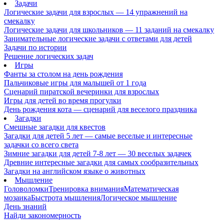
Задачи
Логические задачи для взрослых — 14 упражнений на
смекалку
Логические задачи для школьников — 11 заданий на смекалку
Занимательные логические задачи с ответами для детей
Задачи по истории
Решение логических задач
Игры
Фанты за столом на день рождения
Пальчиковые игры для малышей от 1 года
Сценарий пиратской вечеринки для взрослых
Игры для детей во время прогулки
День рождения кота — сценарий для веселого праздника
Загадки
Смешные загадки для квестов
Загадки для детей 5 лет — самые веселые и интересные
задачки со всего света
Зимние загадки для детей 7-8 лет — 30 веселых задачек
Древние интересные загадки для самых сообразительных
Загадки на английском языке о животных
Мышление
Головоломки
Тренировка внимания
Математическая
мозаика
Быстрота мышления
Логическое мышление
День знаний
Найди закономерность