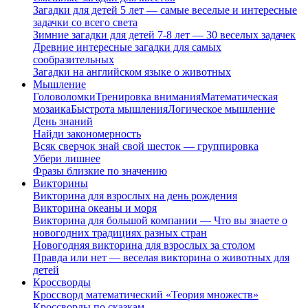
Загадки для детей 5 лет — самые веселые и интересные
задачки со всего света
Зимние загадки для детей 7-8 лет — 30 веселых задачек
Древние интересные загадки для самых
сообразительных
Загадки на английском языке о животных
Мышление
Головоломки
Тренировка внимания
Математическая
мозаика
Быстрота мышления
Логическое мышление
День знаний
Найди закономерность
Всяк сверчок знай свой шесток — группировка
Убери лишнее
Фразы близкие по значению
Викторины
Викторина для взрослых на день рождения
Викторина океаны и моря
Викторина для большой компании — Что вы знаете о
новогодних традициях разных стран
Новогодняя викторина для взрослых за столом
Правда или нет — веселая викторина о животных для
детей
Кроссворды
Кроссворд математический «Теория множеств»
Кроссворды по сказкам