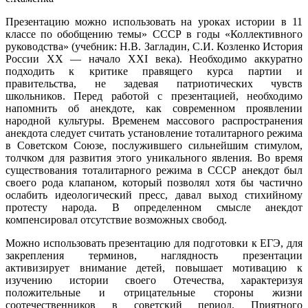
Презентацию можно использовать на уроках истории в 11
классе по обобщению темы» СССР в годы «Коллективного
руководства» (учебник: Н.В. Загладин, С.И. Козленко История
России ХХ — начало XXI века). Необходимо аккуратно
подходить к критике правящего курса партии и
правительства, не задевая патриотических чувств
школьников. Перед работой с презентацией, необходимо
напомнить об анекдоте, как современном проявлении
народной культуры. Временем массового распространения
анекдота следует считать установление тоталитарного режима
в Советском Союзе, послужившего сильнейшим стимулом,
толчком для развития этого уникального явления. Во время
существования тоталитарного режима в СССР анекдот был
своего рода клапаном, который позволял хотя бы частично
ослабить идеологический пресс, давал выход стихийному
протесту народа. В определенном смысле анекдот
компенсировал отсутствие возможных свобод.
Можно использовать презентацию для подготовки к ЕГЭ, для
закрепления терминов, наглядность презентации
активизирует внимание детей, повышает мотивацию к
изучению истории своего Отечества, характеризуя
положительные и отрицательные стороны жизни
соотечественников в советский период. Приятного