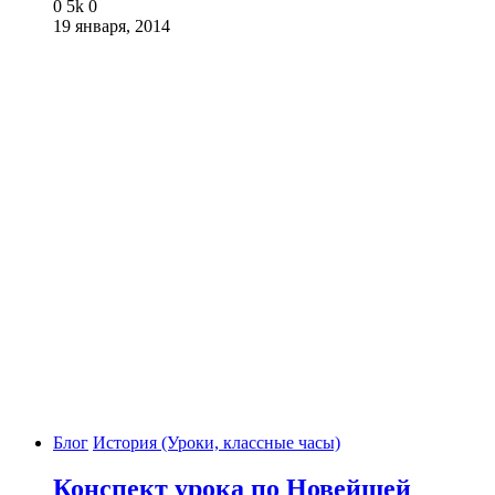
0
5k
0
19 января, 2014
Блог
История (Уроки, классные часы)
Конспект урока по Новейшей