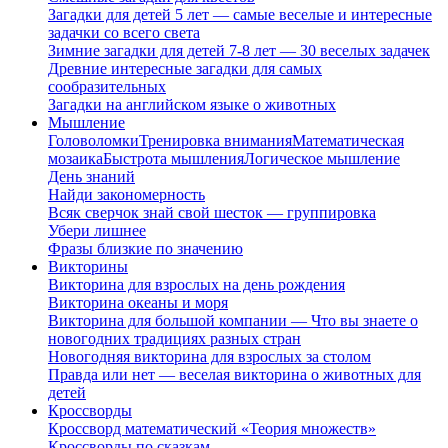
Загадки для детей 5 лет — самые веселые и интересные
задачки со всего света
Зимние загадки для детей 7-8 лет — 30 веселых задачек
Древние интересные загадки для самых
сообразительных
Загадки на английском языке о животных
Мышление
Головоломки
Тренировка внимания
Математическая
мозаика
Быстрота мышления
Логическое мышление
День знаний
Найди закономерность
Всяк сверчок знай свой шесток — группировка
Убери лишнее
Фразы близкие по значению
Викторины
Викторина для взрослых на день рождения
Викторина океаны и моря
Викторина для большой компании — Что вы знаете о
новогодних традициях разных стран
Новогодняя викторина для взрослых за столом
Правда или нет — веселая викторина о животных для
детей
Кроссворды
Кроссворд математический «Теория множеств»
Кроссворды по сказкам