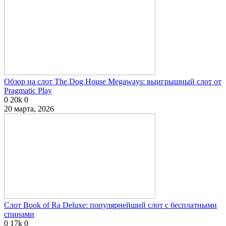
Обзор на слот The Dog House Megaways: выигрышный слот от
Pragmatic Play
0
20k
0
20 марта, 2026
Слот Book of Ra Deluxe: популярнейший слот с бесплатными
спинами
0
17k
0