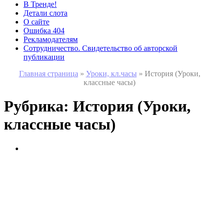
В Тренде!
Детали слота
О сайте
Ошибка 404
Рекламодателям
Сотрудничество. Свидетельство об авторской
публикации
Главная страница
»
Уроки, кл.часы
»
История (Уроки,
классные часы)
Рубрика:
История (Уроки,
классные часы)