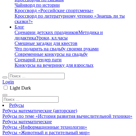
Чайнворд по истории
Кроссворд «Российские спортсмены»
Кроссворд по литературному чтению «Знаешь ли ты
сказки?»
Блог
Сценарии детских праздников
Методика и
дидактика
Уроки, кл.часы
Смешные загадки для квестов
Что подарить на свадьбу своими руками
Современные конкурсы на свадьбу
Сценарий гендер пати
Конкурсы на вечеринку для взрослых
Login
Light
Dark
Ребусы
Ребусы математические (авторские)
Ребусы по теме «История развития вычислительной техники»
Ребусы математические
Ребусы «Информационные технологии»
Ребусы «Животный и растительный мир»