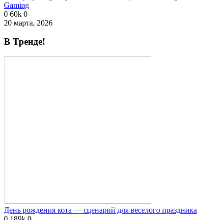
Gaming
0
60k
0
20 марта, 2026
В Тренде!
День рождения кота — сценарий для веселого праздника
0
189k
0