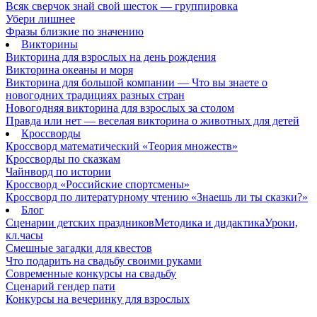
Всяк сверчок знай свой шесток — группировка
Убери лишнее
Фразы близкие по значению
Викторины
Викторина для взрослых на день рождения
Викторина океаны и моря
Викторина для большой компании — Что вы знаете о
новогодних традициях разных стран
Новогодняя викторина для взрослых за столом
Правда или нет — веселая викторина о животных для детей
Кроссворды
Кроссворд математический «Теория множеств»
Кроссворды по сказкам
Чайнворд по истории
Кроссворд «Российские спортсмены»
Кроссворд по литературному чтению «Знаешь ли ты сказки?»
Блог
Сценарии детских праздников
Методика и дидактика
Уроки,
кл.часы
Смешные загадки для квестов
Что подарить на свадьбу своими руками
Современные конкурсы на свадьбу
Сценарий гендер пати
Конкурсы на вечеринку для взрослых