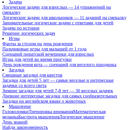
Задачи
Логические задачи для взрослых — 14 упражнений на
смекалку
Логические задачи для школьников — 11 заданий на смекалку
Занимательные логические задачи с ответами для детей
Задачи по истории
Решение логических задач
Игры
Фанты за столом на день рождения
Пальчиковые игры для малышей от 1 года
Сценарий пиратской вечеринки для взрослых
Игры для детей во время прогулки
День рождения кота — сценарий для веселого праздника
Загадки
Смешные загадки для квестов
Загадки для детей 5 лет — самые веселые и интересные
задачки со всего света
Зимние загадки для детей 7-8 лет — 30 веселых задачек
Древние интересные загадки для самых сообразительных
Загадки на английском языке о животных
Мышление
Головоломки
Тренировка внимания
Математическая
мозаика
Быстрота мышления
Логическое мышление
День знаний
Найди закономерность