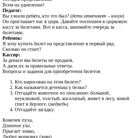
Всем на удивление!
Педагог:
Вы узнали ребята, кто это был? (
дети отвечают – клоун
)
Он приглашает нас в цирк. Давайте поспешим в цирковую
кассу за билетами. Вот и касса, занимайте очередь за
билетами.
Ребенок:
Я хочу купить билет на представление в первый ряд.
Сколько он стоит?
Кассир:
За деньги мы билеты не продаем,
А даем их за правильные ответы.
Вопросы и задания для приобретения билетов
Кто нарисован на этом билете?
Как называется детеныш у белки?
Отгадайте животное по описанию: большой,
неуклюжий, толстый, косолапый, живет в лесу, зимой
спит в берлоге. (
медведь
)
Отгадайте загадку:
Комочек пуха,
Длинное ухо,
Прыгает ловко,
Любит морковку (
заяц
)