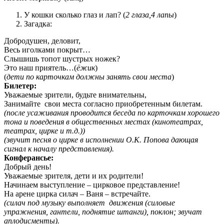
У кошки сколько глаз и лап? (
2 глаза,4 лапы
)
Загадка:
Добродушен, деловит,
Весь иголками покрыт…
Слышишь топот шустрых ножек?
Это наш приятель…(
ёжик
)
(
дети по карточкам должны занять свои места
)
Билетер:
Уважаемые зрители, будьте внимательны,
Занимайте свои места согласно приобретенным билетам.
(после усаживания проводится беседа по карточкам хорошего
тона и поведения в общественных местах (кинотеатрах,
театрах, цирке и т.д.))
(звучит песня о цирке в исполнении О.К. Попова дающая
сигнал к началу представления).
Конферансье:
Добрый день!
Уважаемые зрителя, дети и их родители!
Начинаем выступление – цирковое представление!
На арене цирка силач – Ваня – встречайте.
(силач под музыку выполняет движения (силовые
упражнения, гантели, поднятие штанги), поклон; звучат
аплодисменты).