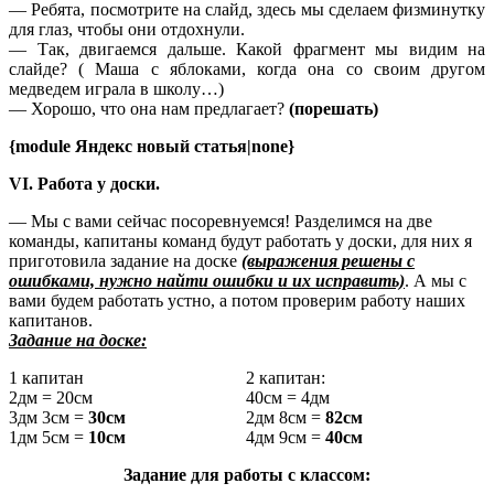
— Ребята, посмотрите на слайд, здесь мы сделаем физминутку
для глаз, чтобы они отдохнули.
— Так, двигаемся дальше. Какой фрагмент мы видим на
слайде? ( Маша с яблоками, когда она со своим другом
медведем играла в школу…)
— Хорошо, что она нам предлагает?
(порешать)
{module Яндекс новый статья|none}
VI. Работа у доски.
— Мы с вами сейчас посоревнуемся! Разделимся на две
команды, капитаны команд будут работать у доски, для них я
приготовила задание на доске
(выражения решены с
ошибками, нужно найти ошибки и их исправить)
. А мы с
вами будем работать устно, а потом проверим работу наших
капитанов.
Задание на доске:
1 капитан
2 капитан:
2дм = 20см
40см = 4дм
3дм 3см =
30см
2дм 8см =
82см
1дм 5см =
10см
4дм 9см =
40см
Задание для работы с классом: