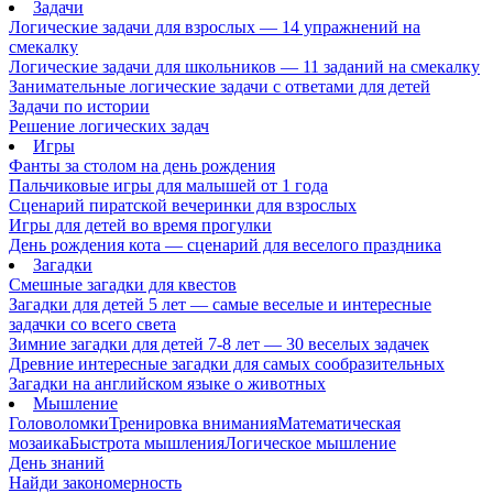
Задачи
Логические задачи для взрослых — 14 упражнений на
смекалку
Логические задачи для школьников — 11 заданий на смекалку
Занимательные логические задачи с ответами для детей
Задачи по истории
Решение логических задач
Игры
Фанты за столом на день рождения
Пальчиковые игры для малышей от 1 года
Сценарий пиратской вечеринки для взрослых
Игры для детей во время прогулки
День рождения кота — сценарий для веселого праздника
Загадки
Смешные загадки для квестов
Загадки для детей 5 лет — самые веселые и интересные
задачки со всего света
Зимние загадки для детей 7-8 лет — 30 веселых задачек
Древние интересные загадки для самых сообразительных
Загадки на английском языке о животных
Мышление
Головоломки
Тренировка внимания
Математическая
мозаика
Быстрота мышления
Логическое мышление
День знаний
Найди закономерность