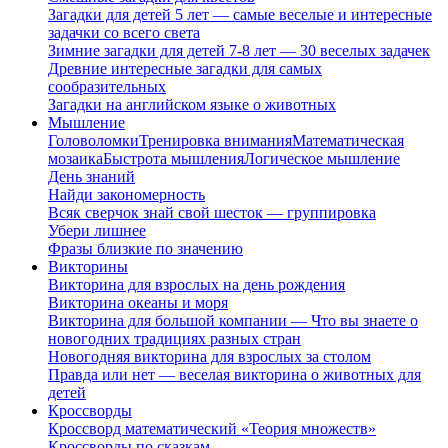
Загадки для детей 5 лет — самые веселые и интересные
задачки со всего света
Зимние загадки для детей 7-8 лет — 30 веселых задачек
Древние интересные загадки для самых
сообразительных
Загадки на английском языке о животных
Мышление
Головоломки
Тренировка внимания
Математическая
мозаика
Быстрота мышления
Логическое мышление
День знаний
Найди закономерность
Всяк сверчок знай свой шесток — группировка
Убери лишнее
Фразы близкие по значению
Викторины
Викторина для взрослых на день рождения
Викторина океаны и моря
Викторина для большой компании — Что вы знаете о
новогодних традициях разных стран
Новогодняя викторина для взрослых за столом
Правда или нет — веселая викторина о животных для
детей
Кроссворды
Кроссворд математический «Теория множеств»
Кроссворды по сказкам