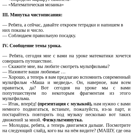
— «Математическая мозаика»
III. Минутка чистописания:
— Ребята, а сейчас, давайте откроем тетрадки и напишем в
них показы и число.
— Соблюдаем правильную посадку.
IV. Сообщение темы урока.
— Ребята, сегодня мне с вами на уроке математики хочется
совершить путешествие.
— Скажите мне, вы любите смотреть мультфильмы?
— Назовите ваши любимые …
— Хорошо, а теперь я вам предлагаю вспомнить современный
мультфильм «Маша и медведь». Он, наверное, вам всем
нравиться, да? Вот сегодня на уроке мы с вами
попутешествуем по некоторым фрагментам из этого
мультфильма.
— Итак, вперёд!
(презентация с музыкой),
нам нужно с вами
немного подвигаться, встаньте, пожалуйста, из-за парт, и
постарайтесь повторить под музыку несколько вот таких
движений за мной.
Физкультминутка.
—
Молодцы, ребята, а теперь двигаемся дальше. Посмотрите
на следующий слайд, кого вы на нём видите? (МАШУ, где она