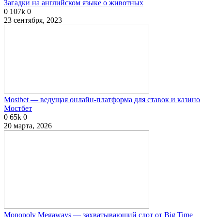
Загадки на английском языке о животных
0
107k
0
23 сентября, 2023
Mostbet — ведущая онлайн-платформа для ставок и казино
Мостбет
0
65k
0
20 марта, 2026
Monopoly Megaways — захватывающий слот от Big Time