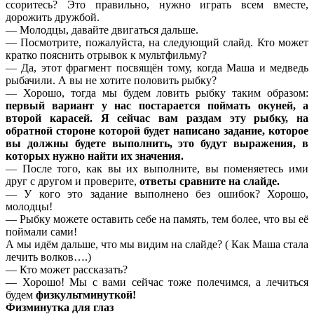
ссоритесь? Это правильно, нужно играть всем вместе,
дорожить дружбой.
— Молодцы, давайте двигаться дальше.
— Посмотрите, пожалуйста, на следующий слайд. Кто может
кратко пояснить отрывок к мультфильму?
— Да, этот фрагмент посвящён тому, когда Маша и медведь
рыбачили. А вы не хотите половить рыбку?
— Хорошо, тогда мы будем ловить рыбку таким образом:
первый вариант у нас постарается поймать окуней, а
второй карасей. Я сейчас вам раздам эту рыбку, на
обратной стороне которой будет написано задание, которое
вы должны будете выполнить, это будут выражения, в
которых нужно найти их значения.
— После того, как вы их выполните, вы поменяетесь ими
друг с другом и проверите,
ответы сравните на слайде.
— У кого это задание выполнено без ошибок? Хорошо,
молодцы!
— Рыбку можете оставить себе на память, тем более, что вы её
поймали сами!
А мы идём дальше, что мы видим на слайде? ( Как Маша стала
лечить волков….)
— Кто может рассказать?
— Хорошо! Мы с вами сейчас тоже полечимся, а лечиться
будем
физкультминуткой!
Физминутка для глаз