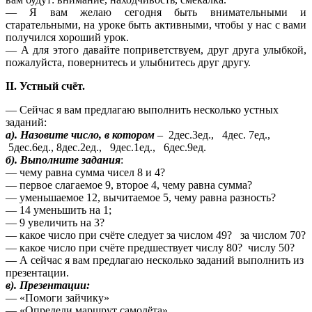
— Я вам желаю сегодня быть внимательными и
старательными, на уроке быть активными, чтобы у нас с вами
получился хороший урок.
— А для этого давайте поприветствуем, друг друга улыбкой,
пожалуйста, повернитесь и улыбнитесь друг другу.
II. Устный счёт.
— Сейчас я вам предлагаю выполнить несколько устных
заданий:
а). Назовите число, в котором
– 2дес.3ед., 4дес. 7ед.,
5дес.6ед., 8дес.2ед., 9дес.1ед., 6дес.9ед.
б). Выполните задания
:
— чему равна сумма чисел 8 и 4?
— первое слагаемое 9, второе 4, чему равна сумма?
— уменьшаемое 12, вычитаемое 5, чему равна разность?
— 14 уменьшить на 1;
— 9 увеличить на 3?
— какое число при счёте следует за числом 49? за числом 70?
— какое число при счёте предшествует числу 80? числу 50?
— А сейчас я вам предлагаю несколько заданий выполнить из
презентации.
в). Презентации:
— «Помоги зайчику»
— «Определи маршрут самолёта»