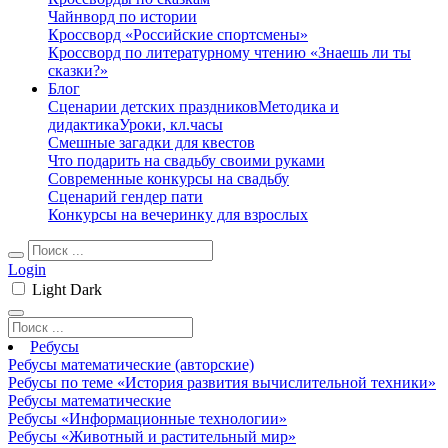
Чайнворд по истории
Кроссворд «Российские спортсмены»
Кроссворд по литературному чтению «Знаешь ли ты
сказки?»
Блог
Сценарии детских праздников
Методика и
дидактика
Уроки, кл.часы
Смешные загадки для квестов
Что подарить на свадьбу своими руками
Современные конкурсы на свадьбу
Сценарий гендер пати
Конкурсы на вечеринку для взрослых
Login
Light
Dark
Ребусы
Ребусы математические (авторские)
Ребусы по теме «История развития вычислительной техники»
Ребусы математические
Ребусы «Информационные технологии»
Ребусы «Животный и растительный мир»