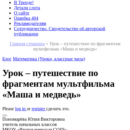
В Тренде!
Детали слота
О сайте
Ошибка 404
Рекламодателям
Сотрудничество. Свидетельство об авторской
публикации
Главная страница
»
Урок – путешествие по фрагментам
мультфильма «Маша и медведь»
Блог
Математика (Уроки, классные часы)
Урок – путешествие по
фрагментам мультфильма
«Маша и медведь»
Please
log in
or
register
сделать это.
Пономарёва Юлия Викторовна
учитель начальных классов
МКОУ «Второкаменская СОШ»