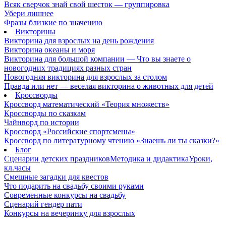
Всяк сверчок знай свой шесток — группировка
Убери лишнее
Фразы близкие по значению
Викторины
Викторина для взрослых на день рождения
Викторина океаны и моря
Викторина для большой компании — Что вы знаете о
новогодних традициях разных стран
Новогодняя викторина для взрослых за столом
Правда или нет — веселая викторина о животных для детей
Кроссворды
Кроссворд математический «Теория множеств»
Кроссворды по сказкам
Чайнворд по истории
Кроссворд «Российские спортсмены»
Кроссворд по литературному чтению «Знаешь ли ты сказки?»
Блог
Сценарии детских праздников
Методика и дидактика
Уроки,
кл.часы
Смешные загадки для квестов
Что подарить на свадьбу своими руками
Современные конкурсы на свадьбу
Сценарий гендер пати
Конкурсы на вечеринку для взрослых