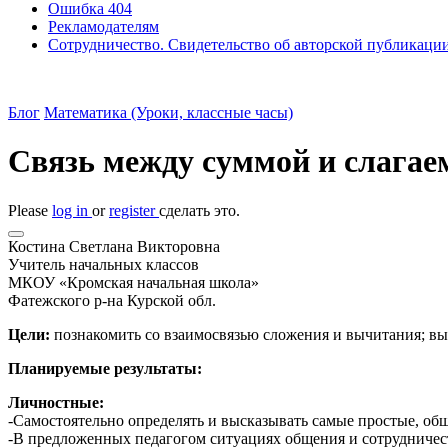
Ошибка 404
Рекламодателям
Сотрудничество. Свидетельство об авторской публикаци
Блог
Математика (Уроки, классные часы)
Связь между суммой и слагае
Please
log in
or
register
сделать это.
Костина Светлана Викторовна
Учитель начальных классов
МКОУ «Кромская начальная школа»
Фатежского р-на Курской обл.
Цели:
познакомить со взаимосвязью сложения и вычитания; вы
Планируемые результаты:
Личностные:
-Самостоятельно определять и высказывать самые простые, общ
-В предложенных педагогом ситуациях общения и сотрудничеств