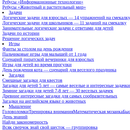
Ребусы «Информационные технологии»
Ребусы «Животный и растительный мир»
Задачи
Логические задачи для взрослых — 14 упражнений на смекалк
Логические задачи для школьников — 11 заданий на смекалку
Занимательные логические задачи с ответами для детей
Задачи по истории
Решение логических задач
Игры
Фанты за столом на день рождения
Пальчиковые игры для малышей от 1 года
Сценарий пиратской вечеринки для взрослых
Игры для детей во время прогулки
День рождения кота — сценарий для веселого праздника
Загадки
Смешные загадки для квестов
Загадки для детей 5 лет — самые веселые и интересные задачки 
Зимние загадки для детей 7-8 лет — 30 веселых задачек
Древние интересные загадки для самых сообразительных
Загадки на английском языке о животных
Мышление
Головоломки
Тренировка внимания
Математическая мозаика
Быс
День знаний
Найди закономерность
Всяк сверчок знай свой шесток — группировка