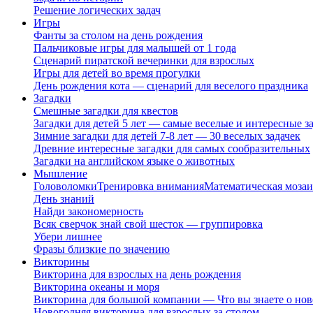
Решение логических задач
Игры
Фанты за столом на день рождения
Пальчиковые игры для малышей от 1 года
Сценарий пиратской вечеринки для взрослых
Игры для детей во время прогулки
День рождения кота — сценарий для веселого праздника
Загадки
Смешные загадки для квестов
Загадки для детей 5 лет — самые веселые и интересные за
Зимние загадки для детей 7-8 лет — 30 веселых задачек
Древние интересные загадки для самых сообразительных
Загадки на английском языке о животных
Мышление
Головоломки
Тренировка внимания
Математическая мозаи
День знаний
Найди закономерность
Всяк сверчок знай свой шесток — группировка
Убери лишнее
Фразы близкие по значению
Викторины
Викторина для взрослых на день рождения
Викторина океаны и моря
Викторина для большой компании — Что вы знаете о нов
Новогодняя викторина для взрослых за столом