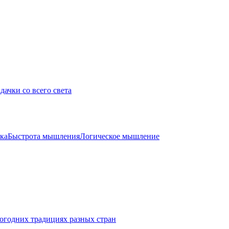
дачки со всего света
ка
Быстрота мышления
Логическое мышление
огодних традициях разных стран