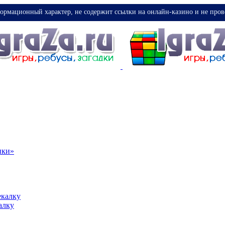
ормационный характер, не содержит ссылки на онлайн-казино и не пров
ики»
екалку
алку