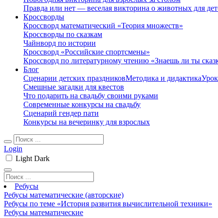
Правда или нет — веселая викторина о животных для дет
Кроссворды
Кроссворд математический «Теория множеств»
Кроссворды по сказкам
Чайнворд по истории
Кроссворд «Российские спортсмены»
Кроссворд по литературному чтению «Знаешь ли ты сказ
Блог
Сценарии детских праздников
Методика и дидактика
Урок
Смешные загадки для квестов
Что подарить на свадьбу своими руками
Современные конкурсы на свадьбу
Сценарий гендер пати
Конкурсы на вечеринку для взрослых
Login
Light
Dark
Ребусы
Ребусы математические (авторские)
Ребусы по теме «История развития вычислительной техники»
Ребусы математические