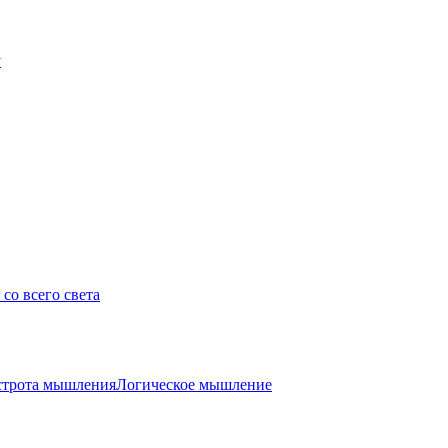
у
со всего света
трота мышления
Логическое мышление