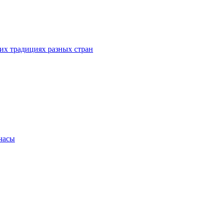
их традициях разных стран
.часы