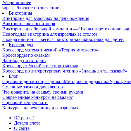
Убери лишнее
Фразы близкие по значению
Викторины
Викторина для взрослых на день рождения
Викторина океаны и моря
Викторина для большой компании — Что вы знаете о новогодн
Новогодняя викторина для взрослых за столом
Правда или нет — веселая викторина о животных для детей
Кроссворды
Кроссворд математический «Теория множеств»
Кроссворды по сказкам
Чайнворд по истории
Кроссворд «Российские спортсмены»
Кроссворд по литературному чтению «Знаешь ли ты сказки?»
Блог
Сценарии детских праздников
Методика и дидактика
Уроки, кл
Смешные загадки для квестов
Что подарить на свадьбу своими руками
Современные конкурсы на свадьбу
Сценарий гендер пати
Конкурсы на вечеринку для взрослых
В Тренде!
Детали слота
О сайте