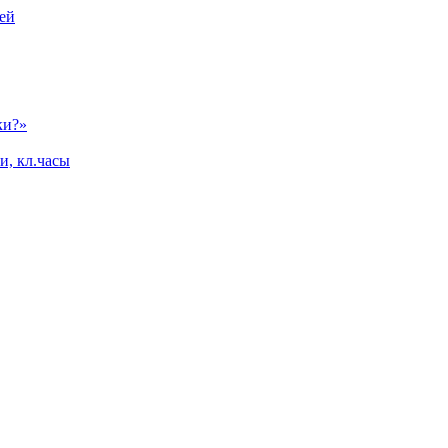
ей
ки?»
и, кл.часы