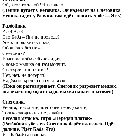
Ой, кто это такой? Я не знаю.
(Леший пугает Снеговика. Он надевает на Снеговика
мешок, садит у ёлочки, сам идёт звонить Бабе — Яге.)
Разбойник.
Але! Але!
Это Баба – Яга на проводе?
Усё в порядке госпожа,
Обошёлся без ножа.
Снеговик?
В мешке моём сейчас сидит,
Словно мышка он там молчит.
Снегурочкин платок?
Нет, нет, не потерял!
Надёжно, крепко его я завязал.
(Пока он разговаривает, Снеговик разрезает мешок,
вылезает, подходит сзади, выхватывает платочек)
Снеговик.
Ребята, помогите, платочек передавайте,
Только злодею вы не давайте.
Весёлая музыка. Игра «Передай платок»
(Разбойник убегает. Снеговик берёт платочек. Идёт
дальше. Идёт Баба-Яга)
Я – Баба-Яга озорная,