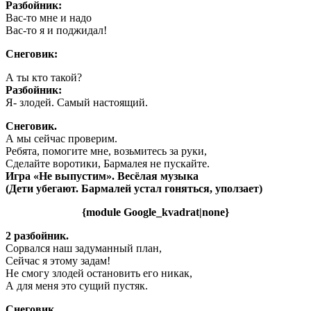
Разбойник:
Вас-то мне и надо
Вас-то я и поджидал!
Снеговик:
А ты кто такой?
Разбойник:
Я- злодей. Самый настоящий.
Снеговик.
А мы сейчас проверим.
Ребята, помогите мне, возьмитесь за руки,
Сделайте воротики, Бармалея не пускайте.
Игра «Не выпустим». Весёлая музыка
(Дети убегают. Бармалей устал гоняться, уползает)
{module Google_kvadrat|none}
2 разбойник.
Сорвался наш задуманный план,
Сейчас я этому задам!
Не смогу злодей остановить его никак,
А для меня это сущий пустяк.
Снеговик.