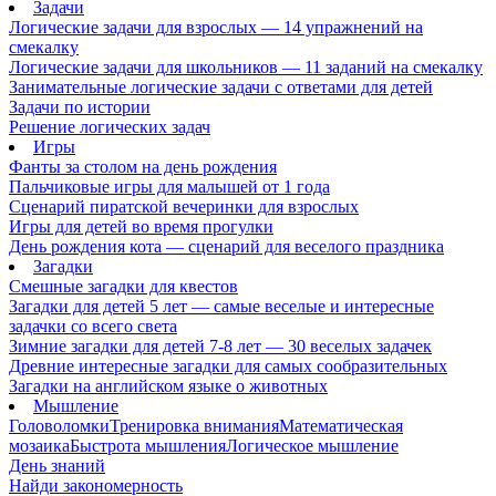
Задачи
Логические задачи для взрослых — 14 упражнений на
смекалку
Логические задачи для школьников — 11 заданий на смекалку
Занимательные логические задачи с ответами для детей
Задачи по истории
Решение логических задач
Игры
Фанты за столом на день рождения
Пальчиковые игры для малышей от 1 года
Сценарий пиратской вечеринки для взрослых
Игры для детей во время прогулки
День рождения кота — сценарий для веселого праздника
Загадки
Смешные загадки для квестов
Загадки для детей 5 лет — самые веселые и интересные
задачки со всего света
Зимние загадки для детей 7-8 лет — 30 веселых задачек
Древние интересные загадки для самых сообразительных
Загадки на английском языке о животных
Мышление
Головоломки
Тренировка внимания
Математическая
мозаика
Быстрота мышления
Логическое мышление
День знаний
Найди закономерность