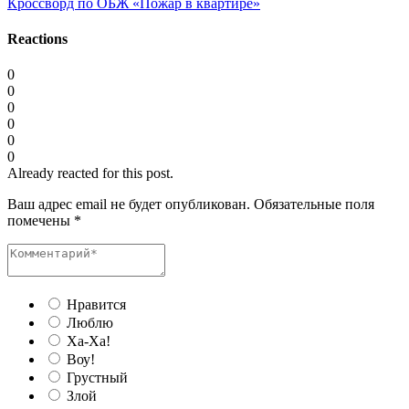
Кроссворд по ОБЖ «Пожар в квартире»
Reactions
0
0
0
0
0
0
Already reacted for this post.
Ваш адрес email не будет опубликован.
Обязательные поля
помечены
*
Нравится
Люблю
Ха-Ха!
Воу!
Грустный
Злой