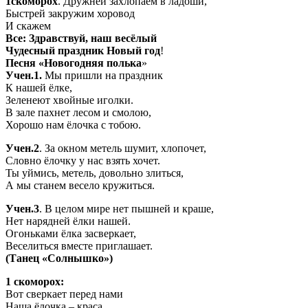
1скоморох
. Дружней захлопаем в ладоши,
Быстрей закружим хоровод
И скажем
Все: Здравствуй, наш весёлый
Чудесный праздник Новый год
!
Песня «Новогодняя полька
»
Учен.1.
Мы пришли на праздник
К нашей ёлке,
Зеленеют хвойные иголки.
В зале пахнет лесом и смолою,
Хорошо нам ёлочка с тобою.
Учен.2
. За окном метель шумит, хлопочет,
Словно ёлочку у нас взять хочет.
Ты уймись, метель, довольно злиться,
А мы станем весело кружиться.
Учен.3
. В целом мире нет пышней и краше,
Нет нарядней ёлки нашей.
Огоньками ёлка засверкает,
Веселиться вместе приглашает.
(Танец «Солнышко»)
1 скоморох:
Вот сверкает перед нами
Наша ёлочка – краса.