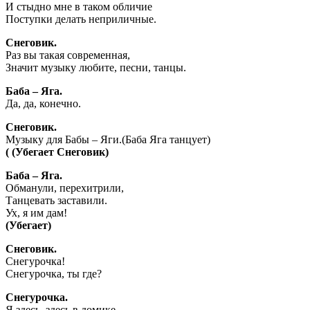
И стыдно мне в таком обличие
Поступки делать неприличные.
Снеговик.
Раз вы такая современная,
Значит музыку любите, песни, танцы.
Баба – Яга.
Да, да, конечно.
Снеговик.
Музыку для Бабы – Яги.(Баба Яга танцует)
( (Убегает Снеговик)
Баба – Яга.
Обманули, перехитрили,
Танцевать заставили.
Ух, я им дам!
(Убегает)
Снеговик.
Снегурочка!
Снегурочка, ты где?
Снегурочка.
Я здесь, здесь в домике.