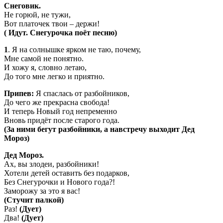
Снеговик.
Не горюй, не тужи,
Вот платочек твои – держи!
( Идут. Снегурочка поёт песню)
1
. Я на солнышке ярком не таю, почему,
Мне самой не понятно.
И хожу я, словно летаю,
До того мне легко и приятно.
Припев:
Я спаслась от разбойников,
До чего же прекрасна свобода!
И теперь Новый год непременно
Вновь придёт после старого года.
(За ними бегут разбойники, а навстречу выходит Дед
Мороз)
Дед Мороз.
Ах, вы злодеи, разбойники!
Хотели детей оставить без подарков,
Без Снегурочки и Нового года?!
Заморожу за это я вас!
(Стучит палкой)
Раз!
(Дует)
Два!
(Дует)