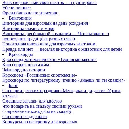
Всяк сверчок знай свой шесток — группировка
Убери лишнее
Фразы близкие по значению
Викторины
Викторина для взрослых на день рождения
Викторина океаны и моря
Викторина для большой компании — Что вы знаете о
новогодних традициях разных стран
Новогодняя викторина для взрослых за столом
Правда или нет — веселая викторина о животных для детей
Кроссворды
Кроссворд математический «Теория множеств»
Кроссворды по сказкам
Чайнворд по истории
Кроссворд «Российские спортсмены»
Кроссворд по литературному чтению «Знаешь ли ты сказки?»
Блог
Сценарии детских праздников
Методика и дидактика
Уроки,
кл.часы
Смешные загадки для квестов
Что подарить на свадьбу своими руками
Современные конкурсы на свадьбу
Сценарий гендер пати
Конкурсы на вечеринку для взрослых