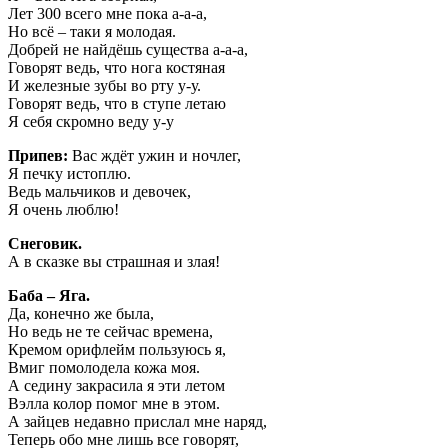
Лет 300 всего мне пока а-а-а,
Но всё – таки я молодая.
Добрей не найдёшь существа а-а-а,
Говорят ведь, что нога костяная
И железные зубы во рту у-у.
Говорят ведь, что в ступе летаю
Я себя скромно веду у-у
Припев:
Вас ждёт ужин и ночлег,
Я печку истоплю.
Ведь мальчиков и девочек,
Я очень люблю!
Снеговик.
А в сказке вы страшная и злая!
Баба – Яга.
Да, конечно же была,
Но ведь не те сейчас времена,
Кремом орифлейм пользуюсь я,
Вмиг помолодела кожа моя.
А седину закрасила я эти летом
Вэлла колор помог мне в этом.
А зайцев недавно прислал мне наряд,
Теперь обо мне лишь все говорят,