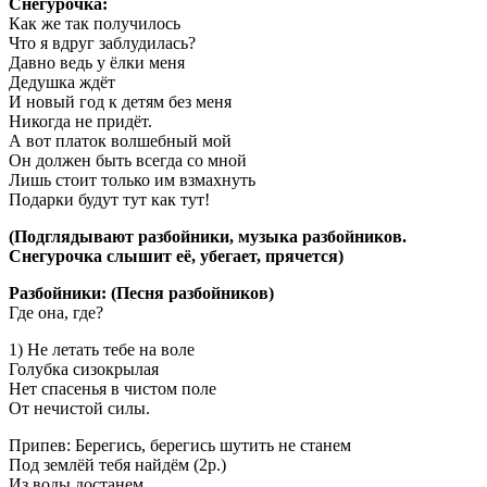
Снегурочка:
Как же так получилось
Что я вдруг заблудилась?
Давно ведь у ёлки меня
Дедушка ждёт
И новый год к детям без меня
Никогда не придёт.
А вот платок волшебный мой
Он должен быть всегда со мной
Лишь стоит только им взмахнуть
Подарки будут тут как тут!
(Подглядывают разбойники, музыка разбойников.
Снегурочка слышит её, убегает, прячется)
Разбойники: (Песня разбойников)
Где она, где?
1) Не летать тебе на воле
Голубка сизокрылая
Нет спасенья в чистом поле
От нечистой силы.
Припев: Берегись, берегись шутить не станем
Под землёй тебя найдём (2р.)
Из воды достанем