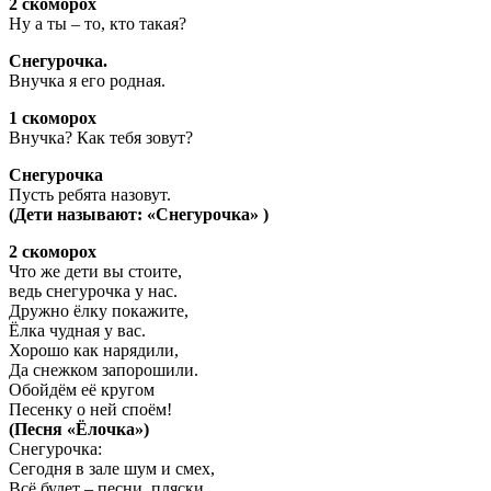
2 скоморох
Ну а ты – то, кто такая?
Снегурочка.
Внучка я его родная.
1 скоморох
Внучка? Как тебя зовут?
Снегурочка
Пусть ребята назовут.
(Дети называют: «Снегурочка» )
2 скоморох
Что же дети вы стоите,
ведь снегурочка у нас.
Дружно ёлку покажите,
Ёлка чудная у вас.
Хорошо как нарядили,
Да снежком запорошили.
Обойдём её кругом
Песенку о ней споём!
(Песня «Ёлочка»)
Снегурочка:
Сегодня в зале шум и смех,
Всё будет – песни, пляски,