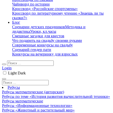
Чайнворд по истории
Кроссворд «Российские спортсмены»
Кроссворд по литературному чтению «Знаешь ли ты
сказки?»
Блог
Сценарии детских праздников
Методика и
дидактика
Уроки, кл.часы
Смешные загадки для квестов
Что подарить на свадьбу своими руками
Современные конкурсы на свадьбу
Сценарий гендер пати
Конкурсы на вечеринку для взрослых
Login
Light
Dark
Ребусы
Ребусы математические (авторские)
Ребусы по теме «История развития вычислительной техники»
Ребусы математические
Ребусы «Информационные технологии»
Ребусы «Животный и растительный мир»