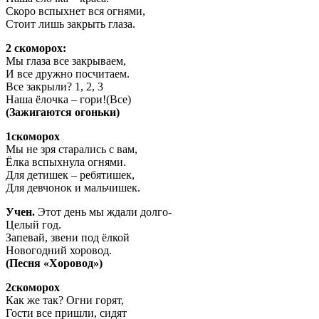
Скоро вспыхнет вся огнями,
Стоит лишь закрыть глаза.
2 скоморох:
Мы глаза все закрываем,
И все дружно посчитаем.
Все закрыли? 1, 2, 3
Наша ёлочка – гори!(Все)
(Зажигаются огоньки)
1скоморох
Мы не зря старались с вам,
Ёлка вспыхнула огнями.
Для детишек – ребятишек,
Для девчонок и мальчишек.
Учен.
Этот день мы ждали долго-
Целый год.
Запевай, звени под ёлкой
Новогодний хоровод.
(Песня «Хоровод»)
2скоморох
Как же так? Огни горят,
Гости все пришли, сидят