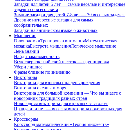
Загадки для детей 5 лет — самые веселые и интересные
задачки со всего света
Зимние загадки для детей 7-8 лет — 30 веселых задачек
Древние интересные загадки для самых
сообразительных
Загадки на английском языке о животных
Мышление
Головоломки
Тренировка внимания
Математическая
мозаика
Быстрота мышления
Логическое мышление
День знаний
Найди закономерность
Всяк сверчок знай свой шесток — группировка
Убери лишнее
Фразы близкие по значению
Викторины
Викторина для взрослых на день рождения
Викторина океаны и моря
Викторина для большой компании — Что вы знаете о
новогодних традициях разных стран
Новогодняя викторина для взрослых за столом
Правда или нет — веселая викторина о животных для
детей
Кроссворды
Кроссворд математический «Теория множеств»
Кроссворды по сказкам