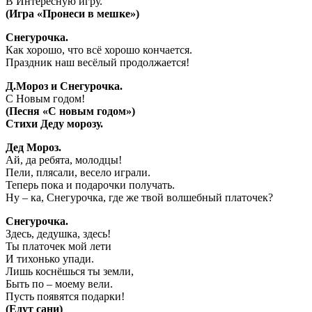
В Интересную игру.
(Игра «Пронеси в мешке»)
Снегурочка.
Как хорошо, что всё хорошо кончается.
Праздник наш весёлый продолжается!
Д.Мороз и Снегурочка.
С Новым годом!
(Песня «С новым годом»)
Стихи Деду морозу.
Дед Мороз.
Ай, да ребята, молодцы!
Пели, плясали, весело играли.
Теперь пока и подарочки получать.
Ну – ка, Снегурочка, где же твой волшебный платочек?
Снегурочка.
Здесь, дедушка, здесь!
Ты платочек мой лети
И тихонько упади.
Лишь коснёшься ты земли,
Быть по – моему вели.
Пусть появятся подарки!
(Едут сани)