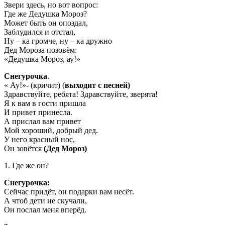
Звери здесь, но вот вопрос:
Где же Дедушка Мороз?
Может быть он опоздал,
Заблудился и отстал,
Ну – ка громче, ну – ка дружно
Дед Мороза позовём:
«Дедушка Мороз, ау!»
Снегурочка
.
« Ау!»- (кричит) (
выходит с песней)
Здравствуйте, ребята! Здравствуйте, зверята!
Я к вам в гости пришла
И привет принесла.
А прислал вам привет
Мой хороший, добрый дед.
У него красный нос,
Он зовётся
(Дед Мороз)
1. Где же он?
Снегурочка:
Сейчас придёт, он подарки вам несёт.
А чтоб дети не скучали,
Он послал меня вперёд.