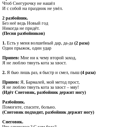
Чтоб Снегурочку не нашёл
И с собой на праздник не увёл.
2 разбойник.
Без неё ведь Новый год
Никогда не придёт.
(Песня разбойников)
1.
Есть у меня волшебный дар, да-да
(2 раза)
Один прыжок, один удар
Припев:
Мне ни к чему второй заход,
Я не люблю тянуть кота за хвост.
2.
Я бью лишь раз, я быстр и смел, пыш
(4 раза)
Припев:
Я, Бармалей, мой метод прост,
Я не люблю тянуть кота за хвост – мяу!
(Идёт Снеговик, разбойник держит ногу)
Разбойник.
Помогите, спасите, больно.
(Снеговик подходит, разбойник держит ногу)
Снеговик.
Что случилось? С кем беда?