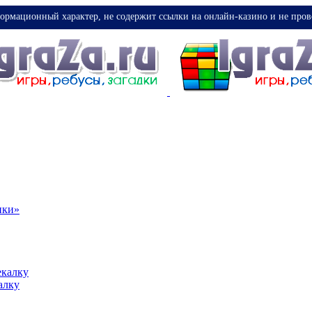
ормационный характер, не содержит ссылки на онлайн-казино и не пров
ики»
екалку
алку