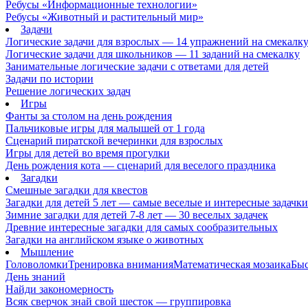
Ребусы «Информационные технологии»
Ребусы «Животный и растительный мир»
Задачи
Логические задачи для взрослых — 14 упражнений на смекалк
Логические задачи для школьников — 11 заданий на смекалку
Занимательные логические задачи с ответами для детей
Задачи по истории
Решение логических задач
Игры
Фанты за столом на день рождения
Пальчиковые игры для малышей от 1 года
Сценарий пиратской вечеринки для взрослых
Игры для детей во время прогулки
День рождения кота — сценарий для веселого праздника
Загадки
Смешные загадки для квестов
Загадки для детей 5 лет — самые веселые и интересные задачки 
Зимние загадки для детей 7-8 лет — 30 веселых задачек
Древние интересные загадки для самых сообразительных
Загадки на английском языке о животных
Мышление
Головоломки
Тренировка внимания
Математическая мозаика
Быс
День знаний
Найди закономерность
Всяк сверчок знай свой шесток — группировка