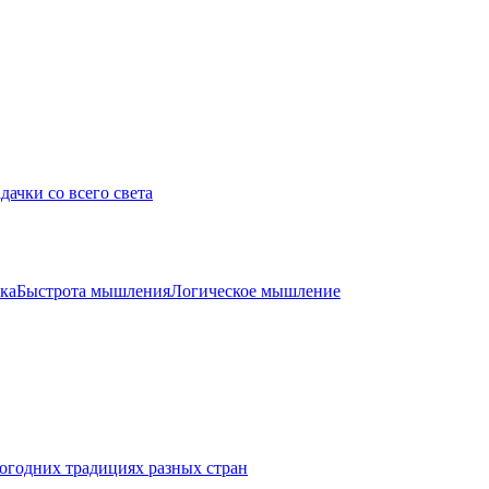
дачки со всего света
ка
Быстрота мышления
Логическое мышление
огодних традициях разных стран