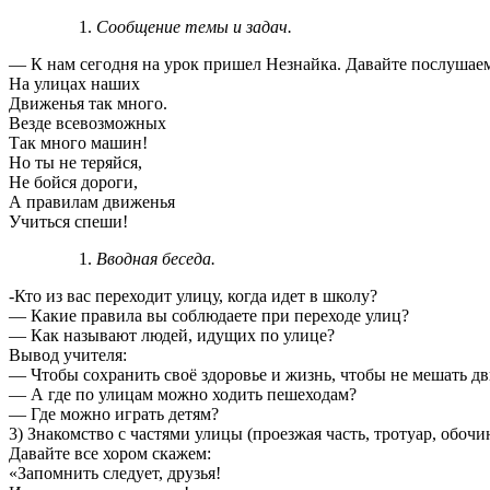
Сообщение темы и задач.
— К нам сегодня на урок пришел Незнайка. Давайте послушаем
На улицах наших
Движенья так много.
Везде всевозможных
Так много машин!
Но ты не теряйся,
Не бойся дороги,
А правилам движенья
Учиться спеши!
Вводная беседа.
-Кто из вас переходит улицу, когда идет в школу?
— Какие правила вы соблюдаете при переходе улиц?
— Как называют людей, идущих по улице?
Вывод учителя:
— Чтобы сохранить своё здоровье и жизнь, чтобы не мешать д
— А где по улицам можно ходить пешеходам?
— Где можно играть детям?
3) Знакомство с частями улицы (проезжая часть, тротуар, обочин
Давайте все хором скажем:
«Запомнить следует, друзья!