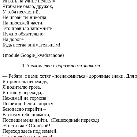
Играть на улице нельзя!»
Чтобы не было, дружок,
У тебя несчастий,
Не играй ты никогда
На проезжей части.
Это правило запомнить
Нужно обязательно:
На дороге
Будь всегда внимательным!
{module Google_kvadrat|none}
Знакомство с дорожными знаками
.
— Ребята, с вами хотят «познакомиться» дорожные знаки. Для эт
Я приятель пешеходу,
Я водителю гроза,
Я стою у перехода,-
Нажимай на тормоза!
Пешеход! Решил дорогу
Безопасно перейти –
В этом я тебе подмога,
Поспеши меня найти. (Пешеходный переход)
Это что же? Ой-ой-ой!
Переход здесь под землей.
Так смелей иди вперед!