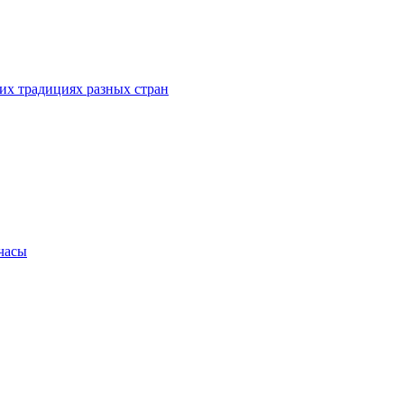
их традициях разных стран
.часы