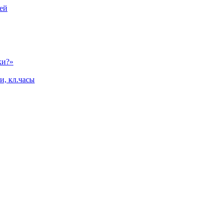
ей
ки?»
и, кл.часы