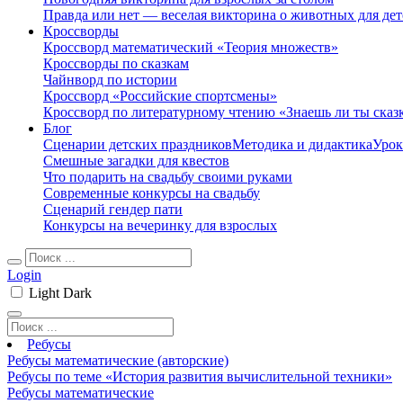
Правда или нет — веселая викторина о животных для дет
Кроссворды
Кроссворд математический «Теория множеств»
Кроссворды по сказкам
Чайнворд по истории
Кроссворд «Российские спортсмены»
Кроссворд по литературному чтению «Знаешь ли ты сказ
Блог
Сценарии детских праздников
Методика и дидактика
Урок
Смешные загадки для квестов
Что подарить на свадьбу своими руками
Современные конкурсы на свадьбу
Сценарий гендер пати
Конкурсы на вечеринку для взрослых
Login
Light
Dark
Ребусы
Ребусы математические (авторские)
Ребусы по теме «История развития вычислительной техники»
Ребусы математические