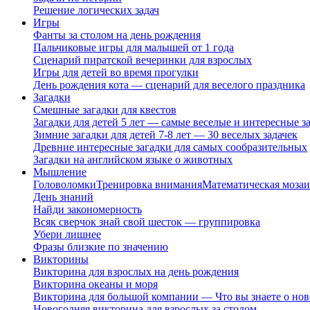
Решение логических задач
Игры
Фанты за столом на день рождения
Пальчиковые игры для малышей от 1 года
Сценарий пиратской вечеринки для взрослых
Игры для детей во время прогулки
День рождения кота — сценарий для веселого праздника
Загадки
Смешные загадки для квестов
Загадки для детей 5 лет — самые веселые и интересные за
Зимние загадки для детей 7-8 лет — 30 веселых задачек
Древние интересные загадки для самых сообразительных
Загадки на английском языке о животных
Мышление
Головоломки
Тренировка внимания
Математическая мозаи
День знаний
Найди закономерность
Всяк сверчок знай свой шесток — группировка
Убери лишнее
Фразы близкие по значению
Викторины
Викторина для взрослых на день рождения
Викторина океаны и моря
Викторина для большой компании — Что вы знаете о нов
Новогодняя викторина для взрослых за столом