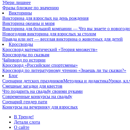
Убери лишнее
Фразы близкие по значению
Викторины
Викторина для взрослых на день рождения
Викторина океаны и моря
Викторина для большой компании — Что вы знаете о новогодн
Новогодняя викторина для взрослых за столом
Правда или нет — веселая викторина о животных для детей
Кроссворды
Кроссворд математический «Теория множеств»
Кроссворды по сказкам
Чайнворд по истории
Кроссворд «Российские спортсмены»
Кроссворд по литературному чтению «Знаешь ли ты сказки?»
Блог
Сценарии детских праздников
Методика и дидактика
Уроки, кл
Смешные загадки для квестов
Что подарить на свадьбу своими руками
Современные конкурсы на свадьбу
Сценарий гендер пати
Конкурсы на вечеринку для взрослых
В Тренде!
Детали слота
О сайте