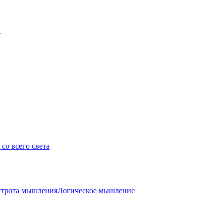
у
со всего света
трота мышления
Логическое мышление