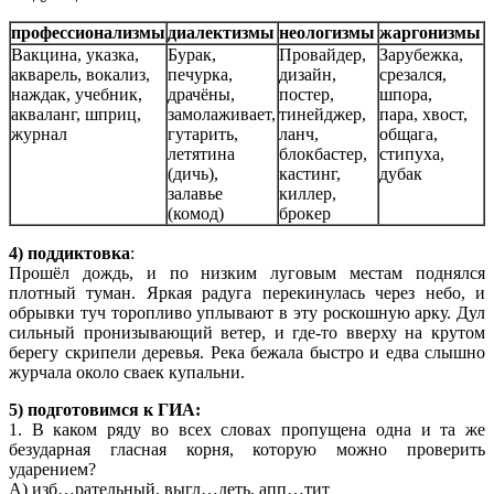
профессионализмы
диалектизмы
неологизмы
жаргонизмы
Вакцина, указка,
Бурак,
Провайдер,
Зарубежка,
акварель, вокализ,
печурка,
дизайн,
срезался,
наждак, учебник,
драчёны,
постер,
шпора,
акваланг, шприц,
замолаживает,
тинейджер,
пара, хвост,
журнал
гутарить,
ланч,
общага,
летятина
блокбастер,
стипуха,
(дичь),
кастинг,
дубак
залавье
киллер,
(комод)
брокер
4) поддиктовка
:
Прошёл дождь, и по низким луговым местам поднялся
плотный туман. Яркая радуга перекинулась через небо, и
обрывки туч торопливо уплывают в эту роскошную арку. Дул
сильный пронизывающий ветер, и где-то вверху на крутом
берегу скрипели деревья. Река бежала быстро и едва слышно
журчала около сваек купальни.
5) подготовимся к ГИА:
1. В каком ряду во всех словах пропущена одна и та же
безударная гласная корня, которую можно проверить
ударением?
А) изб…рательный, выгл…деть, апп…тит