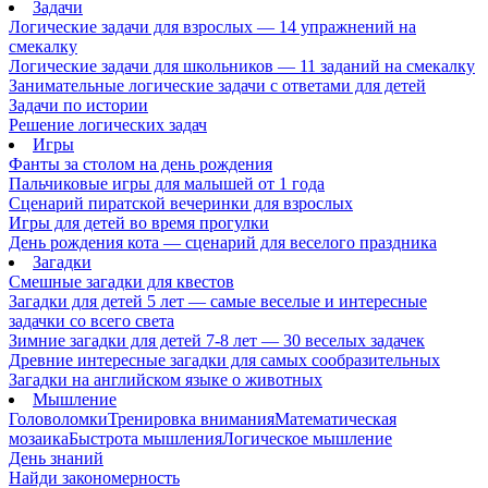
Задачи
Логические задачи для взрослых — 14 упражнений на
смекалку
Логические задачи для школьников — 11 заданий на смекалку
Занимательные логические задачи с ответами для детей
Задачи по истории
Решение логических задач
Игры
Фанты за столом на день рождения
Пальчиковые игры для малышей от 1 года
Сценарий пиратской вечеринки для взрослых
Игры для детей во время прогулки
День рождения кота — сценарий для веселого праздника
Загадки
Смешные загадки для квестов
Загадки для детей 5 лет — самые веселые и интересные
задачки со всего света
Зимние загадки для детей 7-8 лет — 30 веселых задачек
Древние интересные загадки для самых сообразительных
Загадки на английском языке о животных
Мышление
Головоломки
Тренировка внимания
Математическая
мозаика
Быстрота мышления
Логическое мышление
День знаний
Найди закономерность