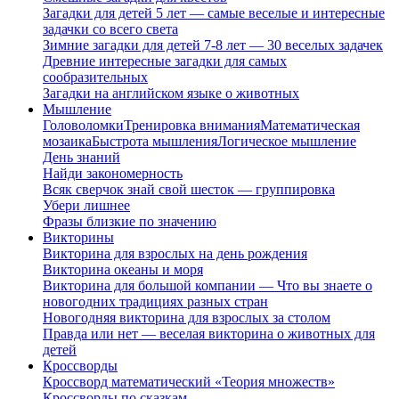
Загадки для детей 5 лет — самые веселые и интересные
задачки со всего света
Зимние загадки для детей 7-8 лет — 30 веселых задачек
Древние интересные загадки для самых
сообразительных
Загадки на английском языке о животных
Мышление
Головоломки
Тренировка внимания
Математическая
мозаика
Быстрота мышления
Логическое мышление
День знаний
Найди закономерность
Всяк сверчок знай свой шесток — группировка
Убери лишнее
Фразы близкие по значению
Викторины
Викторина для взрослых на день рождения
Викторина океаны и моря
Викторина для большой компании — Что вы знаете о
новогодних традициях разных стран
Новогодняя викторина для взрослых за столом
Правда или нет — веселая викторина о животных для
детей
Кроссворды
Кроссворд математический «Теория множеств»
Кроссворды по сказкам