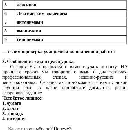
5
лексикон
6
Лексическим значением
7
антонимами
8
омонимами
9
синонимами
— взаимопроверка учащимися выполненной работы
3. Сообщение темы и целей урока.
— Сегодня мы продолжим с вами изучать лексику. НА
прошлых уроках мы говорили с вами о диалектизмах,
профессиональных словах, исконно-русских и
заимствованных. Сегодня мы познакомимся с вами с новой
группой слов. А какой попробуйте догадаться решив
следующее задание:
Четвёртое лишнее:
1. бумага
2. халат
3. лошадь
4. интернет
— Какое слово выбрали? Почему?