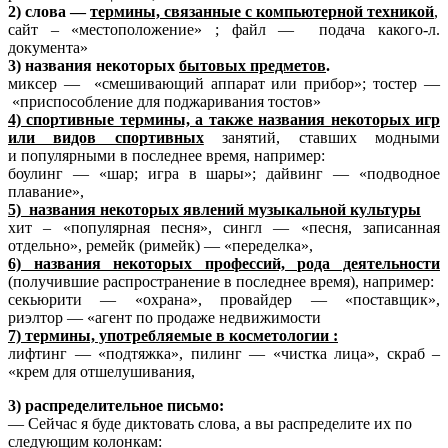
2) слова —
термины, связанные с компьютерной техникой
,
сайт – «местоположение» ; файл — подача какого-л.
документа»
3) названия некоторых
бытовых предметов
.
миксер — «смешивающий аппарат или прибор»; тостер —
«приспособление для поджаривания тостов»
4) спортивные термины, а также названия некоторых игр
или видов спортивных
занятий, ставших модными
и популярными в последнее время, например:
боулинг — «шар; игра в шары»; дайвинг — «подводное
плавание»,
5) названия некоторых явлений музыкальной культуры
хит – «популярная песня», сингл — «песня, записанная
отдельно», ремейк (римейк) — «переделка»,
6) названия некоторых профессий, рода деятельности
(получившие распространение в последнее время), например:
секьюрити — «охрана», провайдер — «поставщик»,
риэлтор — «агент по продаже недвижимости
7) термины, употребляемые в косметологии :
лифтинг — «подтяжка», пилинг — «чистка лица», скраб –
«крем для отшелушивания,
3) распределительное письмо:
— Сейчас я буде диктовать слова, а вы распределите их по
следующим колонкам: