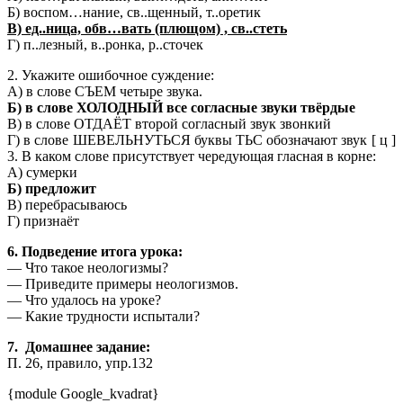
Б) воспом…нание, св..щенный, т..оретик
В) ед..ница, обв…вать (плющом) , св..стеть
Г) п..лезный, в..ронка, р..сточек
2. Укажите ошибочное суждение:
А) в слове СЪЕМ четыре звука.
Б) в слове ХОЛОДНЫЙ все согласные звуки твёрдые
В) в слове ОТДАЁТ второй согласный звук звонкий
Г) в слове ШЕВЕЛЬНУТЬСЯ буквы ТЬС обозначают звук [ ц ]
3. В каком слове присутствует чередующая гласная в корне:
А) сумерки
Б) предложит
В) перебрасываюсь
Г) признаёт
6. Подведение итога урока:
— Что такое неологизмы?
— Приведите примеры неологизмов.
— Что удалось на уроке?
— Какие трудности испытали?
7. Домашнее задание:
П. 26, правило, упр.132
{module Google_kvadrat}