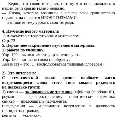
— Верно, это слово интернет, потому что оно появилось в
нашей речи сравнительно недавно.
— Слова, которые возникли в нашей речи сравнительно
недавно, называются НЕОЛОГИЗМАМИ.
— Запишите тему урока в свои тетради.
4. Изучение нового материала
1) знакомство с теоретическим материалом.
Стр. 72
5. Первичное закрепление изученного материала.
1) работа по учебнику:
Упр. 129 – выполним это упражнение устно
Упр. 130 – записать слова по образцу:
Акванавт – это … (воспользоваться толковым словарём)
2) Это интересно:
С тематической точки зрения наиболее часто
встречающиеся слова этого типа можно разделить
на несколько групп:
1) слова —
экономические термины
: оффшор (свободный),
роуминг — «распространение; политические термины:
спикер — председатель парламента,
инаугурация — «церемония вступления в должность
президента страны»,
рейтинг — «оценка»,