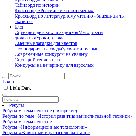
Чайнворд по истории
Кроссворд «Российские спортсмены»
Кроссворд по литературному чтению «Знаешь ли ты
сказки?»
Блог
Сценарии детских праздников
Методика и
дидактика
Уроки, кл.часы
Смешные загадки для квестов
Что подарить на свадьбу своими руками
Современные конкурсы на свадьбу
Сценарий гендер пати
Конкурсы на вечеринку для взрослых
Login
Light
Dark
Ребусы
Ребусы математические (авторские)
Ребусы по теме «История развития вычислительной техники»
Ребусы математические
Ребусы «Информационные технологии»
Ребусы «Животный и растительный мир»