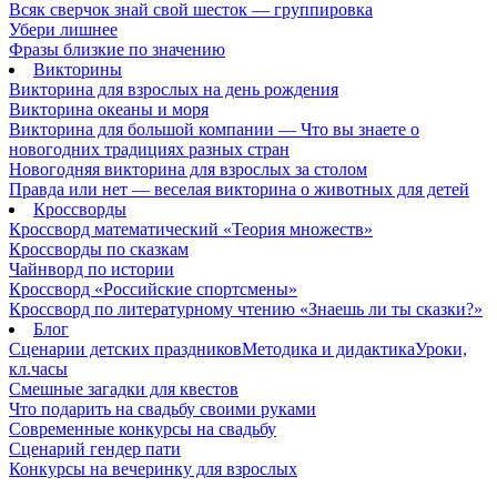
Всяк сверчок знай свой шесток — группировка
Убери лишнее
Фразы близкие по значению
Викторины
Викторина для взрослых на день рождения
Викторина океаны и моря
Викторина для большой компании — Что вы знаете о
новогодних традициях разных стран
Новогодняя викторина для взрослых за столом
Правда или нет — веселая викторина о животных для детей
Кроссворды
Кроссворд математический «Теория множеств»
Кроссворды по сказкам
Чайнворд по истории
Кроссворд «Российские спортсмены»
Кроссворд по литературному чтению «Знаешь ли ты сказки?»
Блог
Сценарии детских праздников
Методика и дидактика
Уроки,
кл.часы
Смешные загадки для квестов
Что подарить на свадьбу своими руками
Современные конкурсы на свадьбу
Сценарий гендер пати
Конкурсы на вечеринку для взрослых