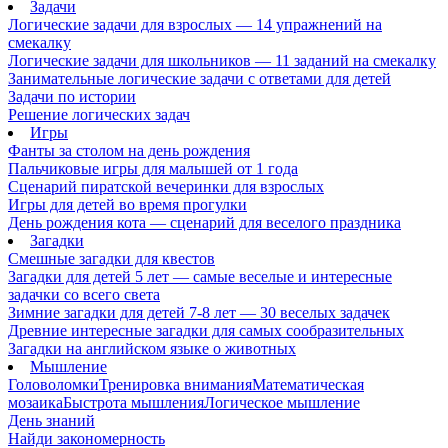
Задачи
Логические задачи для взрослых — 14 упражнений на
смекалку
Логические задачи для школьников — 11 заданий на смекалку
Занимательные логические задачи с ответами для детей
Задачи по истории
Решение логических задач
Игры
Фанты за столом на день рождения
Пальчиковые игры для малышей от 1 года
Сценарий пиратской вечеринки для взрослых
Игры для детей во время прогулки
День рождения кота — сценарий для веселого праздника
Загадки
Смешные загадки для квестов
Загадки для детей 5 лет — самые веселые и интересные
задачки со всего света
Зимние загадки для детей 7-8 лет — 30 веселых задачек
Древние интересные загадки для самых сообразительных
Загадки на английском языке о животных
Мышление
Головоломки
Тренировка внимания
Математическая
мозаика
Быстрота мышления
Логическое мышление
День знаний
Найди закономерность