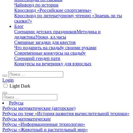
Чайнворд по истории
Кроссворд «Российские спортсмены»
Кроссворд по литературному чтению «Знаешь ли ты
сказки?»
Блог
Сценарии детских праздников
Методика и
дидактика
Уроки, кл.часы
Смешные загадки для квестов
Что подарить на свадьбу своими руками
Современные конкурсы на свадьбу
Сценарий гендер пати
Конкурсы на вечеринку для взрослых
Login
Light
Dark
Ребусы
Ребусы математические (авторские)
Ребусы по теме «История развития вычислительной техники»
Ребусы математические
Ребусы «Информационные технологии»
Ребусы «Животный и растительный мир»