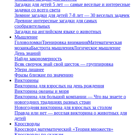
Загадки для детей 5 лет — самые веселые и интересные
задачки со всего света
Зимние загадки для детей 7-8 лет — 30 веселых задачек
Древние интересные загадки для самых
сообразительных
Загадки на английском языке о животных
Мышление
Головоломки
Тренировка внимания
Математическая
мозаика
Быстрота мышления
Логическое мышление
День знаний
Найди закономерность
Всяк сверчок знай свой шесток — группировка
Убери лишнее
Фразы близкие по значению
Викторины
Викторина для взрослых на день рождения
Викторина океаны и моря
Викторина для большой компании — Что вы знаете о
новогодних традициях разных стран
Новогодняя викторина для взрослых за столом
Правда или нет — веселая викторина о животных для
детей
Кроссворды
Кроссворд математический «Теория множеств»
Кроссворды по сказкам