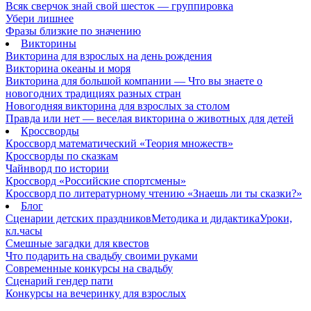
Всяк сверчок знай свой шесток — группировка
Убери лишнее
Фразы близкие по значению
Викторины
Викторина для взрослых на день рождения
Викторина океаны и моря
Викторина для большой компании — Что вы знаете о
новогодних традициях разных стран
Новогодняя викторина для взрослых за столом
Правда или нет — веселая викторина о животных для детей
Кроссворды
Кроссворд математический «Теория множеств»
Кроссворды по сказкам
Чайнворд по истории
Кроссворд «Российские спортсмены»
Кроссворд по литературному чтению «Знаешь ли ты сказки?»
Блог
Сценарии детских праздников
Методика и дидактика
Уроки,
кл.часы
Смешные загадки для квестов
Что подарить на свадьбу своими руками
Современные конкурсы на свадьбу
Сценарий гендер пати
Конкурсы на вечеринку для взрослых