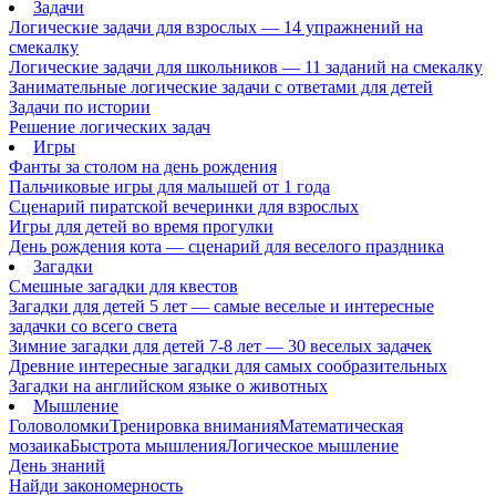
Задачи
Логические задачи для взрослых — 14 упражнений на
смекалку
Логические задачи для школьников — 11 заданий на смекалку
Занимательные логические задачи с ответами для детей
Задачи по истории
Решение логических задач
Игры
Фанты за столом на день рождения
Пальчиковые игры для малышей от 1 года
Сценарий пиратской вечеринки для взрослых
Игры для детей во время прогулки
День рождения кота — сценарий для веселого праздника
Загадки
Смешные загадки для квестов
Загадки для детей 5 лет — самые веселые и интересные
задачки со всего света
Зимние загадки для детей 7-8 лет — 30 веселых задачек
Древние интересные загадки для самых сообразительных
Загадки на английском языке о животных
Мышление
Головоломки
Тренировка внимания
Математическая
мозаика
Быстрота мышления
Логическое мышление
День знаний
Найди закономерность