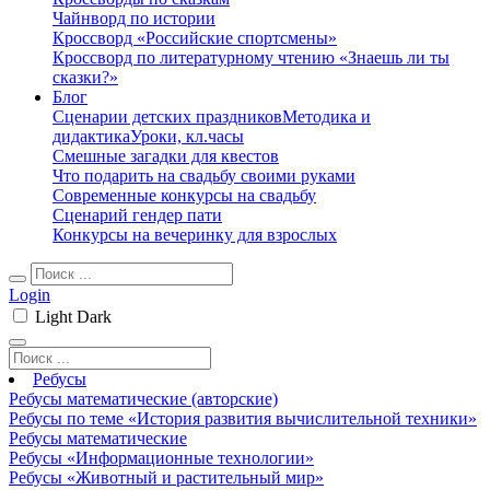
Чайнворд по истории
Кроссворд «Российские спортсмены»
Кроссворд по литературному чтению «Знаешь ли ты
сказки?»
Блог
Сценарии детских праздников
Методика и
дидактика
Уроки, кл.часы
Смешные загадки для квестов
Что подарить на свадьбу своими руками
Современные конкурсы на свадьбу
Сценарий гендер пати
Конкурсы на вечеринку для взрослых
Login
Light
Dark
Ребусы
Ребусы математические (авторские)
Ребусы по теме «История развития вычислительной техники»
Ребусы математические
Ребусы «Информационные технологии»
Ребусы «Животный и растительный мир»