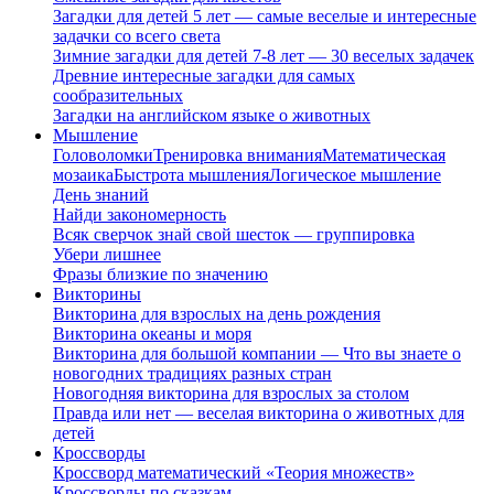
Загадки для детей 5 лет — самые веселые и интересные
задачки со всего света
Зимние загадки для детей 7-8 лет — 30 веселых задачек
Древние интересные загадки для самых
сообразительных
Загадки на английском языке о животных
Мышление
Головоломки
Тренировка внимания
Математическая
мозаика
Быстрота мышления
Логическое мышление
День знаний
Найди закономерность
Всяк сверчок знай свой шесток — группировка
Убери лишнее
Фразы близкие по значению
Викторины
Викторина для взрослых на день рождения
Викторина океаны и моря
Викторина для большой компании — Что вы знаете о
новогодних традициях разных стран
Новогодняя викторина для взрослых за столом
Правда или нет — веселая викторина о животных для
детей
Кроссворды
Кроссворд математический «Теория множеств»
Кроссворды по сказкам