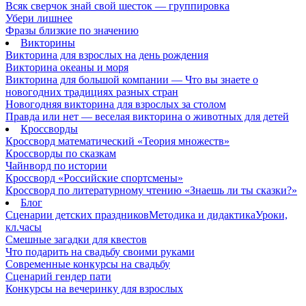
Всяк сверчок знай свой шесток — группировка
Убери лишнее
Фразы близкие по значению
Викторины
Викторина для взрослых на день рождения
Викторина океаны и моря
Викторина для большой компании — Что вы знаете о
новогодних традициях разных стран
Новогодняя викторина для взрослых за столом
Правда или нет — веселая викторина о животных для детей
Кроссворды
Кроссворд математический «Теория множеств»
Кроссворды по сказкам
Чайнворд по истории
Кроссворд «Российские спортсмены»
Кроссворд по литературному чтению «Знаешь ли ты сказки?»
Блог
Сценарии детских праздников
Методика и дидактика
Уроки,
кл.часы
Смешные загадки для квестов
Что подарить на свадьбу своими руками
Современные конкурсы на свадьбу
Сценарий гендер пати
Конкурсы на вечеринку для взрослых